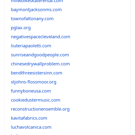
milwbikeskaterental.com
baymontjacksonms.com
townofaltonany.com
pglax.org
negativespacecleveland.com
liuteriapaoletti.com
sunriseandgoodpeople.com
chinesedrywallproblem.com
bendthreesistersinn.com
stjohns-flossmoor.org
funnyboneusa.com
cookiedustermusic.com
reconstructionensemble.org
kavitafabrics.com
luchavolcanica.com