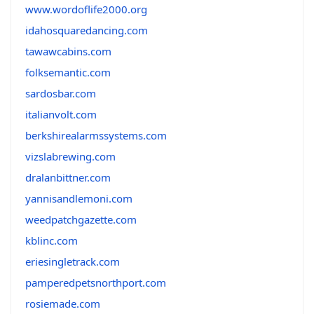
www.wordoflife2000.org
idahosquaredancing.com
tawawcabins.com
folksemantic.com
sardosbar.com
italianvolt.com
berkshirealarmssystems.com
vizslabrewing.com
dralanbittner.com
yannisandlemoni.com
weedpatchgazette.com
kblinc.com
eriesingletrack.com
pamperedpetsnorthport.com
rosiemade.com