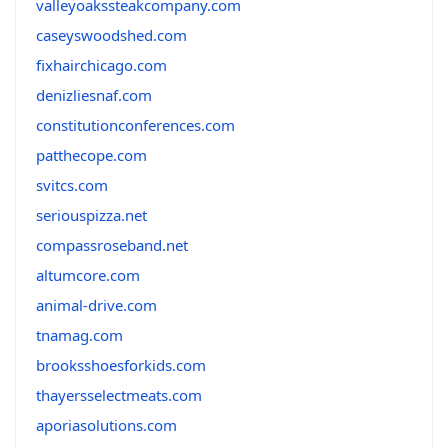
valleyoakssteakcompany.com
caseyswoodshed.com
fixhairchicago.com
denizliesnaf.com
constitutionconferences.com
patthecope.com
svitcs.com
seriouspizza.net
compassroseband.net
altumcore.com
animal-drive.com
tnamag.com
brooksshoesforkids.com
thayersselectmeats.com
aporiasolutions.com