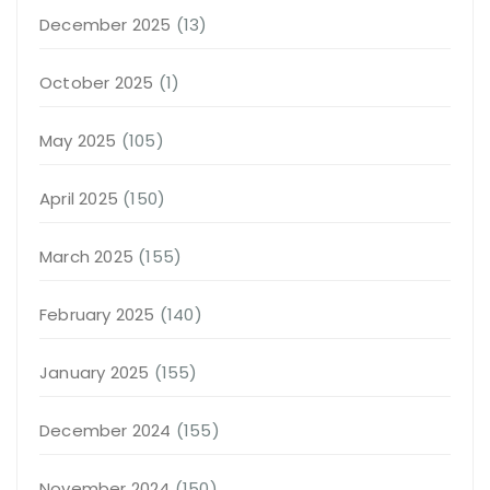
December 2025
(13)
October 2025
(1)
May 2025
(105)
April 2025
(150)
March 2025
(155)
February 2025
(140)
January 2025
(155)
December 2024
(155)
November 2024
(150)