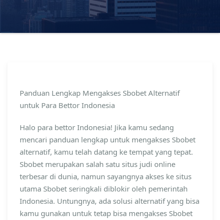
Panduan Lengkap Mengakses Sbobet Alternatif
untuk Para Bettor Indonesia
Halo para bettor Indonesia! Jika kamu sedang
mencari panduan lengkap untuk mengakses Sbobet
alternatif, kamu telah datang ke tempat yang tepat.
Sbobet merupakan salah satu situs judi online
terbesar di dunia, namun sayangnya akses ke situs
utama Sbobet seringkali diblokir oleh pemerintah
Indonesia. Untungnya, ada solusi alternatif yang bisa
kamu gunakan untuk tetap bisa mengakses Sbobet