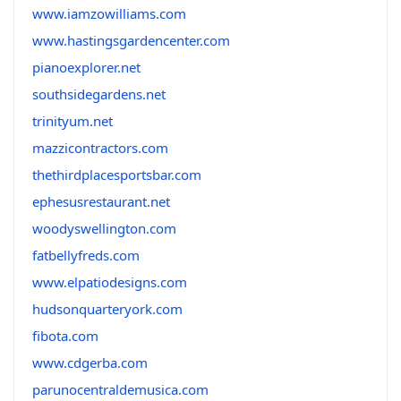
www.iamzowilliams.com
www.hastingsgardencenter.com
pianoexplorer.net
southsidegardens.net
trinityum.net
mazzicontractors.com
thethirdplacesportsbar.com
ephesusrestaurant.net
woodyswellington.com
fatbellyfreds.com
www.elpatiodesigns.com
hudsonquarteryork.com
fibota.com
www.cdgerba.com
parunocentraldemusica.com