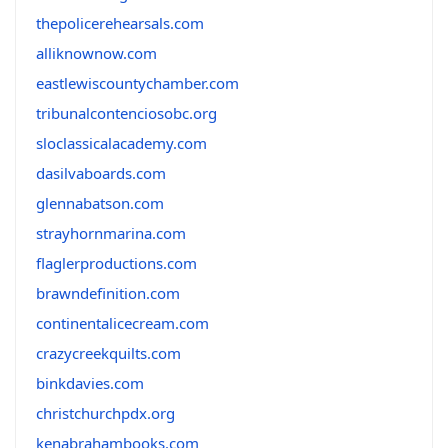
thepolicerehearsals.com
alliknownow.com
eastlewiscountychamber.com
tribunalcontenciosobc.org
sloclassicalacademy.com
dasilvaboards.com
glennabatson.com
strayhornmarina.com
flaglerproductions.com
brawndefinition.com
continentalicecream.com
crazycreekquilts.com
binkdavies.com
christchurchpdx.org
kenabrahambooks.com