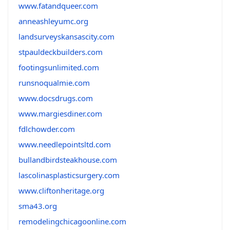
www.fatandqueer.com
anneashleyumc.org
landsurveyskansascity.com
stpauldeckbuilders.com
footingsunlimited.com
runsnoqualmie.com
www.docsdrugs.com
www.margiesdiner.com
fdlchowder.com
www.needlepointsltd.com
bullandbirdsteakhouse.com
lascolinasplasticsurgery.com
www.cliftonheritage.org
sma43.org
remodelingchicagoonline.com