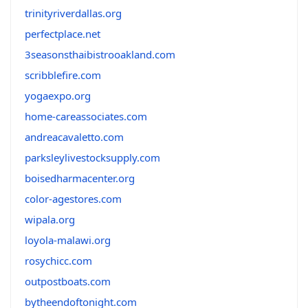
trinityriverdallas.org
perfectplace.net
3seasonsthaibistrooakland.com
scribblefire.com
yogaexpo.org
home-careassociates.com
andreacavaletto.com
parksleylivestocksupply.com
boisedharmacenter.org
color-agestores.com
wipala.org
loyola-malawi.org
rosychicc.com
outpostboats.com
bytheendoftonight.com