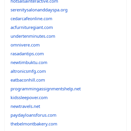
hotsalsainteractive.com
serenitysalonanddayspa.org
cedarcafeonline.com
acfurnituregiant.com
undertenminutes.com
omnivere.com
rasadantips.com
newtimbuktu.com
altronicsmfg.com
eatbaconhill.com
programmingassignmentshelp.net
kidssleepover.com
newtravels.net
paydayloansforus.com
thebelmontbakery.com