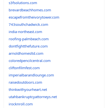
s3fsolutions.com
brevardbeachhomes.com
escapefromtheivorytower.com
743southchadwick.com
india-northeast.com
roofing-palmbeach.com
dontfightthefuture.com
arnoldhomesltd.com
coloredpencilcentral.com
cliftonfilmfest.com
imperialbarandlounge.com
raisedoutdoors.com
thinkwithyourheart.net
utahbankruptcyattorneys.net
irocknroll.com