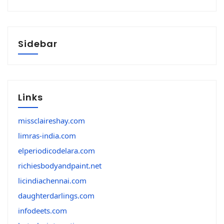
Sidebar
Links
missclaireshay.com
limras-india.com
elperiodicodelara.com
richiesbodyandpaint.net
licindiachennai.com
daughterdarlings.com
infodeets.com