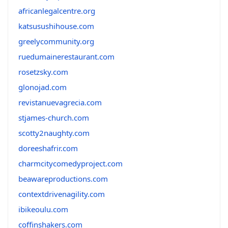
africanlegalcentre.org
katsusushihouse.com
greelycommunity.org
ruedumainerestaurant.com
rosetzsky.com
glonojad.com
revistanuevagrecia.com
stjames-church.com
scotty2naughty.com
doreeshafrir.com
charmcitycomedyproject.com
beawareproductions.com
contextdrivenagility.com
ibikeoulu.com
coffinshakers.com