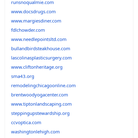
runsnoqualmie.com
www.docsdrugs.com
www.margiesdiner.com
fdlchowder.com
www.needlepointsltd.com
bullandbirdsteakhouse.com
lascolinasplasticsurgery.com
www.cliftonheritage.org
sma43.org
remodelingchicagoonline.com
brentwoodyogacenter.com
www.tiptonlandscaping.com
steppingupstewardship.org
ccvoptica.com
washingtonlehigh.com