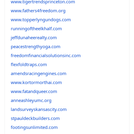
www.tigertrendsprinceton.com
www.fathers4freedom.org
www.topperlyngundogs.com
runningoftheelkhalf.com
jeffdunaheerealty.com
peacestrengthyoga.com
freedomfinancialsolutionsinc.com
flexfoldtraps.com
amendsracingengines.com
www.kortormorthai.com
www.fatandqueer.com
anneashleyumc.org
landsurveyskansascity.com
stpauldeckbuilders.com
footingsunlimited.com