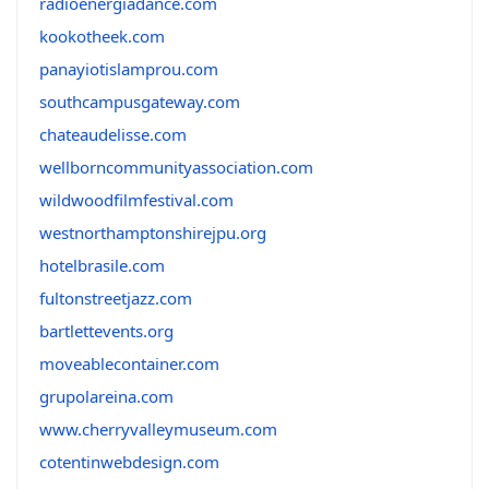
radioenergiadance.com
kookotheek.com
panayiotislamprou.com
southcampusgateway.com
chateaudelisse.com
wellborncommunityassociation.com
wildwoodfilmfestival.com
westnorthamptonshirejpu.org
hotelbrasile.com
fultonstreetjazz.com
bartlettevents.org
moveablecontainer.com
grupolareina.com
www.cherryvalleymuseum.com
cotentinwebdesign.com