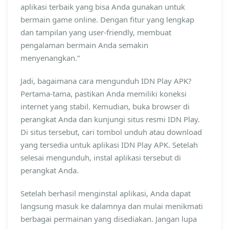
aplikasi terbaik yang bisa Anda gunakan untuk
bermain game online. Dengan fitur yang lengkap
dan tampilan yang user-friendly, membuat
pengalaman bermain Anda semakin
menyenangkan.”
Jadi, bagaimana cara mengunduh IDN Play APK?
Pertama-tama, pastikan Anda memiliki koneksi
internet yang stabil. Kemudian, buka browser di
perangkat Anda dan kunjungi situs resmi IDN Play.
Di situs tersebut, cari tombol unduh atau download
yang tersedia untuk aplikasi IDN Play APK. Setelah
selesai mengunduh, instal aplikasi tersebut di
perangkat Anda.
Setelah berhasil menginstal aplikasi, Anda dapat
langsung masuk ke dalamnya dan mulai menikmati
berbagai permainan yang disediakan. Jangan lupa