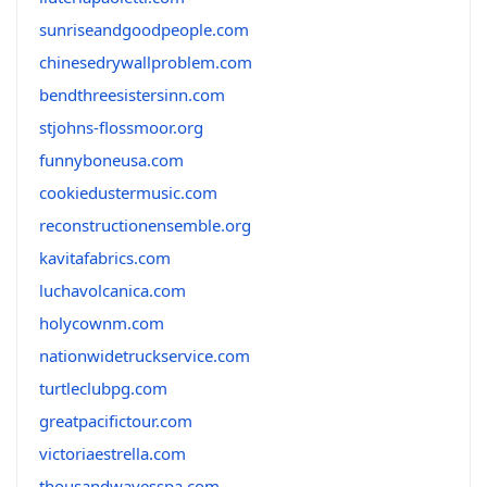
sunriseandgoodpeople.com
chinesedrywallproblem.com
bendthreesistersinn.com
stjohns-flossmoor.org
funnyboneusa.com
cookiedustermusic.com
reconstructionensemble.org
kavitafabrics.com
luchavolcanica.com
holycownm.com
nationwidetruckservice.com
turtleclubpg.com
greatpacifictour.com
victoriaestrella.com
thousandwavesspa.com