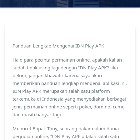
Panduan Lengkap Mengenai IDN Play APK
Halo para pecinta permainan online, apakah kalian
sudah tidak asing lagi dengan IDN Play APK? Jika
belum, jangan khawatir karena saya akan
memberikan panduan lengkap mengenai aplikasi ini.
IDN Play APK merupakan salah satu platform
terkemuka di Indonesia yang menyediakan berbagai
jenis permainan online seperti poker, domino, ceme,
dan masih banyak lagi.
Menurut Bapak Tony, seorang pakar dalam dunia
perjudian online, “IDN Play APK adalah salah satu