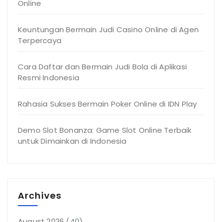
Online
Keuntungan Bermain Judi Casino Online di Agen
Terpercaya
Cara Daftar dan Bermain Judi Bola di Aplikasi
Resmi Indonesia
Rahasia Sukses Bermain Poker Online di IDN Play
Demo Slot Bonanza: Game Slot Online Terbaik
untuk Dimainkan di Indonesia
Archives
August 2026
(40)