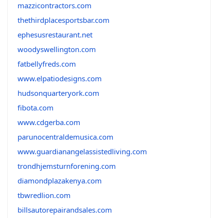
mazzicontractors.com
thethirdplacesportsbar.com
ephesusrestaurant.net
woodyswellington.com
fatbellyfreds.com
www.elpatiodesigns.com
hudsonquarteryork.com
fibota.com
www.cdgerba.com
parunocentraldemusica.com
www.guardianangelassistedliving.com
trondhjemsturnforening.com
diamondplazakenya.com
tbwredlion.com
billsautorepairandsales.com