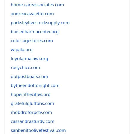
home-careassociates.com
andreacavaletto.com
parksleylivestocksupply.com
boisedharmacenter.org
color-agestores.com
wipala.org
loyola-malawi.org
rosychicc.com
outpostboats.com
bytheendoftonight.com
hopeinthecities.org
gratefulgluttons.com
mobdroforpctv.com
cassandrasturdy.com
sanbenitoolivefestival.com