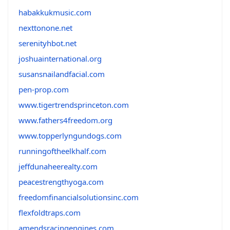
habakkukmusic.com
nexttonone.net
serenityhbot.net
joshuainternational.org
susansnailandfacial.com
pen-prop.com
www.tigertrendsprinceton.com
www.fathers4freedom.org
www.topperlyngundogs.com
runningoftheelkhalf.com
jeffdunaheerealty.com
peacestrengthyoga.com
freedomfinancialsolutionsinc.com
flexfoldtraps.com
amendsracingengines.com