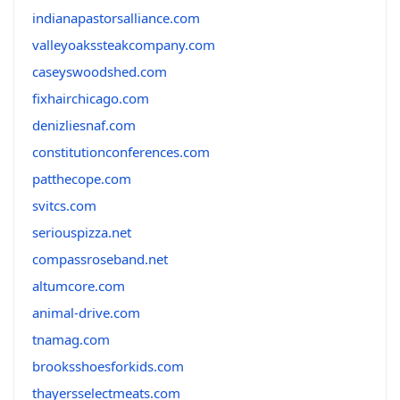
indianapastorsalliance.com
valleyoakssteakcompany.com
caseyswoodshed.com
fixhairchicago.com
denizliesnaf.com
constitutionconferences.com
patthecope.com
svitcs.com
seriouspizza.net
compassroseband.net
altumcore.com
animal-drive.com
tnamag.com
brooksshoesforkids.com
thayersselectmeats.com