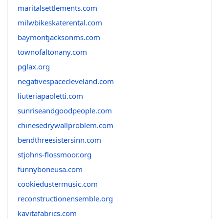
maritalsettlements.com
milwbikeskaterental.com
baymontjacksonms.com
townofaltonany.com
pglax.org
negativespacecleveland.com
liuteriapaoletti.com
sunriseandgoodpeople.com
chinesedrywallproblem.com
bendthreesistersinn.com
stjohns-flossmoor.org
funnyboneusa.com
cookiedustermusic.com
reconstructionensemble.org
kavitafabrics.com