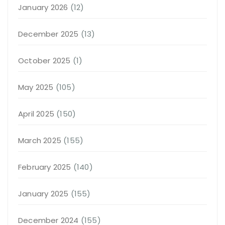
January 2026
(12)
December 2025
(13)
October 2025
(1)
May 2025
(105)
April 2025
(150)
March 2025
(155)
February 2025
(140)
January 2025
(155)
December 2024
(155)