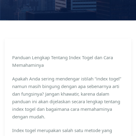
Panduan Lengkap Tentang Index Togel dan Cara
Memahaminya
Apakah Anda sering mendengar istilah “index togel”
namun masih bingung dengan apa sebenarnya arti
dan fungsinya? Jangan khawatir, karena dalam
panduan ini akan dijelaskan secara lengkap tentang
index togel dan bagaimana cara memahaminya
dengan mudah.
Index togel merupakan salah satu metode yang