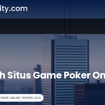
ity.com
 Situs Game Poker On
POKER ONLINE TERPERCAYA