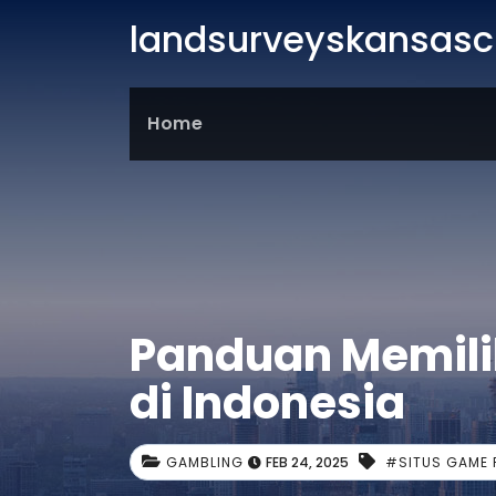
landsurveyskansasc
Home
Panduan Memilih
di Indonesia
GAMBLING
FEB 24, 2025
#SITUS GAME 