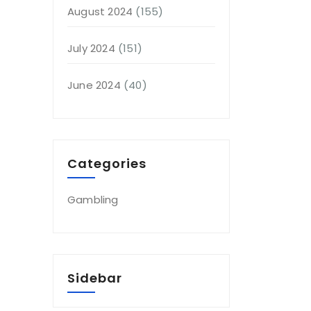
August 2024
(155)
July 2024
(151)
June 2024
(40)
Categories
Gambling
Sidebar