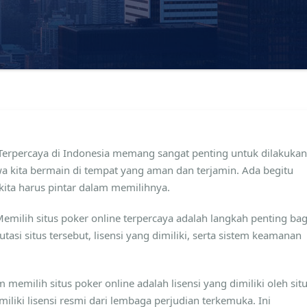
erpercaya di Indonesia memang sangat penting untuk dilakukan
a kita bermain di tempat yang aman dan terjamin. Ada begitu
 kita harus pintar dalam memilihnya.
milih situs poker online terpercaya adalah langkah penting bag
asi situs tersebut, lisensi yang dimiliki, serta sistem keamanan
 memilih situs poker online adalah lisensi yang dimiliki oleh sit
iliki lisensi resmi dari lembaga perjudian terkemuka. Ini