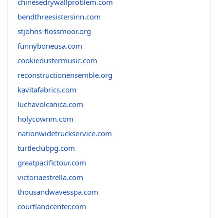
chinesedrywallproblem.com
bendthreesistersinn.com
stjohns-flossmoor.org
funnyboneusa.com
cookiedustermusic.com
reconstructionensemble.org
kavitafabrics.com
luchavolcanica.com
holycownm.com
nationwidetruckservice.com
turtleclubpg.com
greatpacifictour.com
victoriaestrella.com
thousandwavesspa.com
courtlandcenter.com