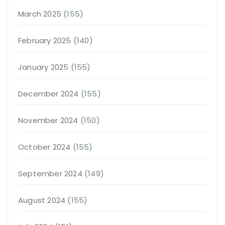
March 2025
(155)
February 2025
(140)
January 2025
(155)
December 2024
(155)
November 2024
(150)
October 2024
(155)
September 2024
(149)
August 2024
(155)