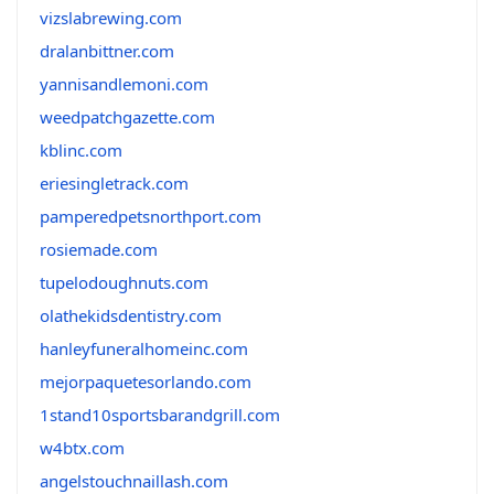
vizslabrewing.com
dralanbittner.com
yannisandlemoni.com
weedpatchgazette.com
kblinc.com
eriesingletrack.com
pamperedpetsnorthport.com
rosiemade.com
tupelodoughnuts.com
olathekidsdentistry.com
hanleyfuneralhomeinc.com
mejorpaquetesorlando.com
1stand10sportsbarandgrill.com
w4btx.com
angelstouchnaillash.com