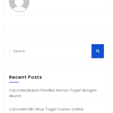
Recent Posts
Cara Melakukan Prediksi Nomor Togel dengan
Akurat
Cara Memilih Situs Togel Casino Online