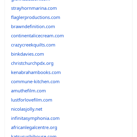
strayhornmarina.com
flaglerproductions.com
brawndefinition.com
continentalicecream.com
crazycreekquilts.com
binkdavies.com
christchurchpdx.org
kenabrahambooks.com
commune-kitchen.com
amuthefilm.com
lustforlovefilm.com
nicolasjolly.net
infinitasymphonia.com
africanlegalcentre.org
katsusushihouse.com