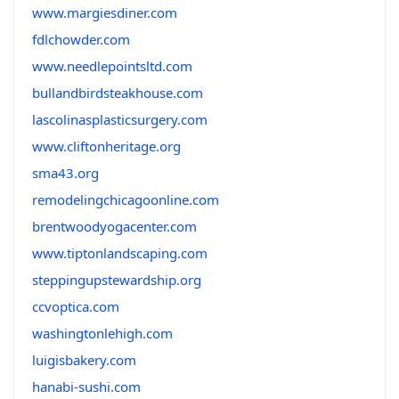
www.margiesdiner.com
fdlchowder.com
www.needlepointsltd.com
bullandbirdsteakhouse.com
lascolinasplasticsurgery.com
www.cliftonheritage.org
sma43.org
remodelingchicagoonline.com
brentwoodyogacenter.com
www.tiptonlandscaping.com
steppingupstewardship.org
ccvoptica.com
washingtonlehigh.com
luigisbakery.com
hanabi-sushi.com