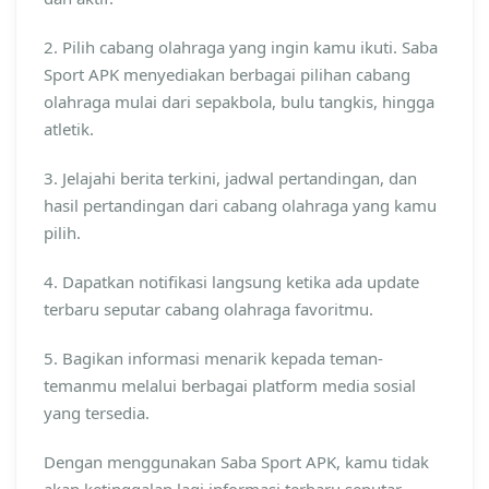
2. Pilih cabang olahraga yang ingin kamu ikuti. Saba
Sport APK menyediakan berbagai pilihan cabang
olahraga mulai dari sepakbola, bulu tangkis, hingga
atletik.
3. Jelajahi berita terkini, jadwal pertandingan, dan
hasil pertandingan dari cabang olahraga yang kamu
pilih.
4. Dapatkan notifikasi langsung ketika ada update
terbaru seputar cabang olahraga favoritmu.
5. Bagikan informasi menarik kepada teman-
temanmu melalui berbagai platform media sosial
yang tersedia.
Dengan menggunakan Saba Sport APK, kamu tidak