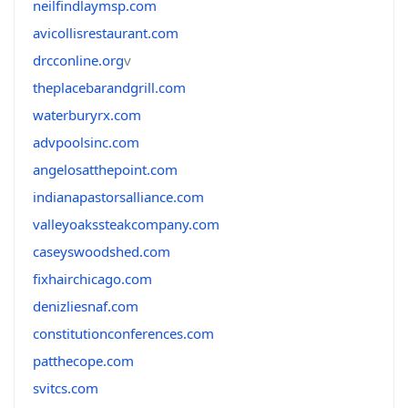
neilfindlaymsp.com
avicollisrestaurant.com
drcconline.org
v
theplacebarandgrill.com
waterburyrx.com
advpoolsinc.com
angelosatthepoint.com
indianapastorsalliance.com
valleyoakssteakcompany.com
caseyswoodshed.com
fixhairchicago.com
denizliesnaf.com
constitutionconferences.com
patthecope.com
svitcs.com