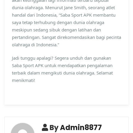
akan ketinggalan lagi informasi terbaru seputar
dunia olahraga. Menurut Jane Smith, seorang atlet
handal dari Indonesia, “Saba Sport APK membantu
saya tetap terhubung dengan dunia olahraga
meskipun sedang sibuk dengan latihan dan
pertandingan. Sangat direkomendasikan bagi pecinta
olahraga di Indonesia.”
Jadi tunggu apalagi? Segera unduh dan gunakan
Saba Sport APK untuk mendapatkan pengalaman
terbaik dalam mengikuti dunia olahraga. Selamat
menikmati!
By
Admin8877