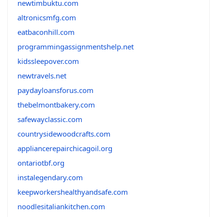
newtimbuktu.com
altronicsmfg.com
eatbaconhill.com
programmingassignmentshelp.net
kidssleepover.com
newtravels.net
paydayloansforus.com
thebelmontbakery.com
safewayclassic.com
countrysidewoodcrafts.com
appliancerepairchicagoil.org
ontariotbf.org
instalegendary.com
keepworkershealthyandsafe.com
noodlesitaliankitchen.com