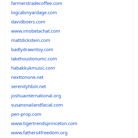
farmerstradecoffee.com
logcabinyardage.com
davidboers.com
www.imobetachat.com
mattdickstein.com
badlydrawntoy.com
lakehoustonumc.com
habakkukmusic.com
nexttonone.net
serenityhbot.net
joshuainternational.org
susansnailandfacial.com
pen-prop.com
www.tigertrendsprinceton.com
www.fathers4freedom.org