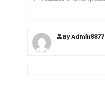
By
Admin8877