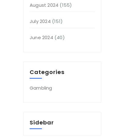
August 2024
(155)
July 2024
(151)
June 2024
(40)
Categories
Gambling
Sidebar