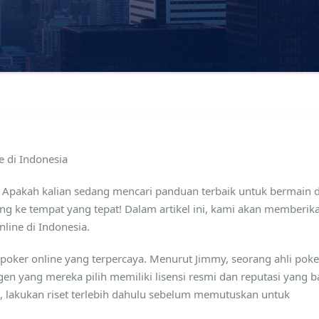
 di Indonesia
a! Apakah kalian sedang mencari panduan terbaik untuk bermain d
tang ke tempat yang tepat! Dalam artikel ini, kami akan memberik
line di Indonesia.
poker online yang terpercaya. Menurut Jimmy, seorang ahli poke
n yang mereka pilih memiliki lisensi resmi dan reputasi yang b
itu, lakukan riset terlebih dahulu sebelum memutuskan untuk