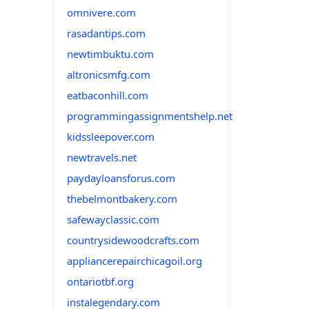
omnivere.com
rasadantips.com
newtimbuktu.com
altronicsmfg.com
eatbaconhill.com
programmingassignmentshelp.net
kidssleepover.com
newtravels.net
paydayloansforus.com
thebelmontbakery.com
safewayclassic.com
countrysidewoodcrafts.com
appliancerepairchicagoil.org
ontariotbf.org
instalegendary.com