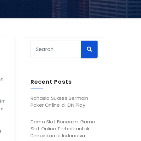
an
Recent Posts
Rahasia Sukses Bermain
aim
Poker Online di IDN Play
un
Demo Slot Bonanza: Game
Slot Online Terbaik untuk
n
Dimainkan di Indonesia