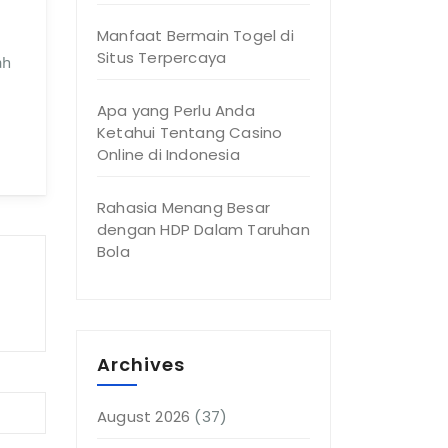
Manfaat Bermain Togel di
Situs Terpercaya
ah
Apa yang Perlu Anda
Ketahui Tentang Casino
Online di Indonesia
Rahasia Menang Besar
dengan HDP Dalam Taruhan
Bola
Archives
August 2026
(37)