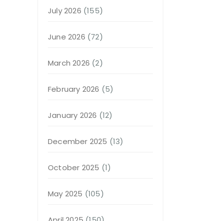
July 2026
(155)
June 2026
(72)
March 2026
(2)
February 2026
(5)
January 2026
(12)
December 2025
(13)
October 2025
(1)
May 2025
(105)
April 2025
(150)