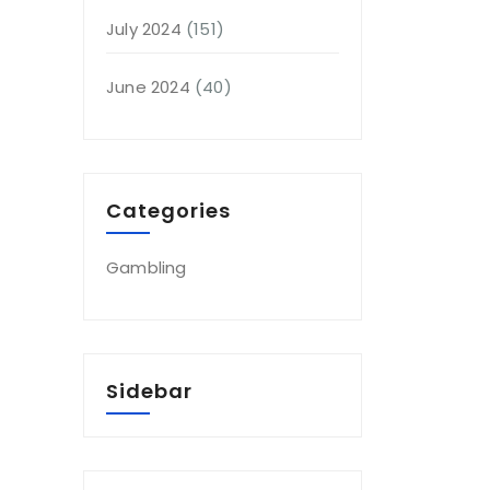
July 2024
(151)
June 2024
(40)
Categories
Gambling
Sidebar