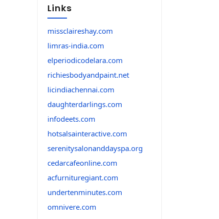
Links
missclaireshay.com
limras-india.com
elperiodicodelara.com
richiesbodyandpaint.net
licindiachennai.com
daughterdarlings.com
infodeets.com
hotsalsainteractive.com
serenitysalonanddayspa.org
cedarcafeonline.com
acfurnituregiant.com
undertenminutes.com
omnivere.com