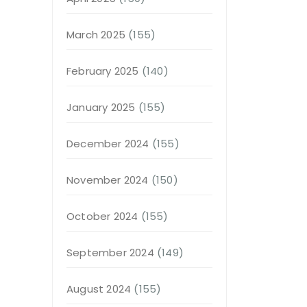
March 2025
(155)
February 2025
(140)
January 2025
(155)
December 2024
(155)
November 2024
(150)
October 2024
(155)
September 2024
(149)
August 2024
(155)