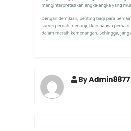
menginterpretasikan angka-angka yang mu
Dengan demikian, penting bagi para pemai
survei pernah menunjukkan bahwa pemain t
dalam meraih kemenangan. Sehingga, jangan
By
Admin8877