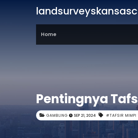
landsurveyskansasc
Home
Pentingnya Tafs
GAMBLING
SEP 21, 2024
#TAFSIR MIMPI