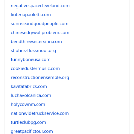
negativespacecleveland.com
liuteriapaoletti.com
sunriseandgoodpeople.com
chinesedrywallproblem.com
bendthreesistersinn.com
stjohns-flossmoor.org
funnyboneusa.com
cookiedustermusic.com
reconstructionensemble.org
kavitafabrics.com
luchavolcanica.com
holycownm.com
nationwidetruckservice.com
turtleclubpg.com
greatpacifictour.com