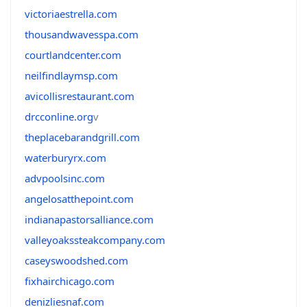
victoriaestrella.com
thousandwavesspa.com
courtlandcenter.com
neilfindlaymsp.com
avicollisrestaurant.com
drcconline.org
v
theplacebarandgrill.com
waterburyrx.com
advpoolsinc.com
angelosatthepoint.com
indianapastorsalliance.com
valleyoakssteakcompany.com
caseyswoodshed.com
fixhairchicago.com
denizliesnaf.com