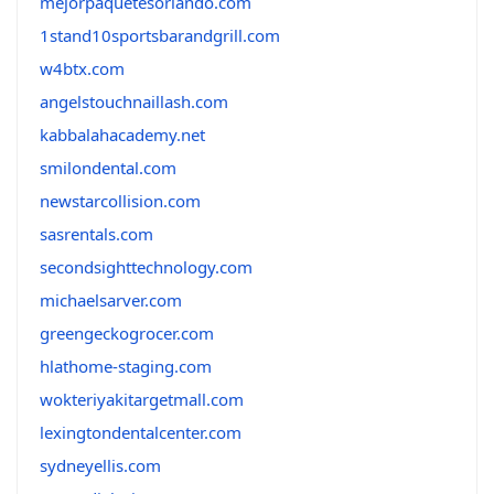
mejorpaquetesorlando.com
1stand10sportsbarandgrill.com
w4btx.com
angelstouchnaillash.com
kabbalahacademy.net
smilondental.com
newstarcollision.com
sasrentals.com
secondsighttechnology.com
michaelsarver.com
greengeckogrocer.com
hlathome-staging.com
wokteriyakitargetmall.com
lexingtondentalcenter.com
sydneyellis.com