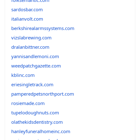
folksemantic.com
sardosbar.com
italianvolt.com
berkshirealarmssystems.com
vizslabrewing.com
dralanbittner.com
yannisandlemoni.com
weedpatchgazette.com
kblinc.com
eriesingletrack.com
pamperedpetsnorthport.com
rosiemade.com
tupelodoughnuts.com
olathekidsdentistry.com
hanleyfuneralhomeinc.com