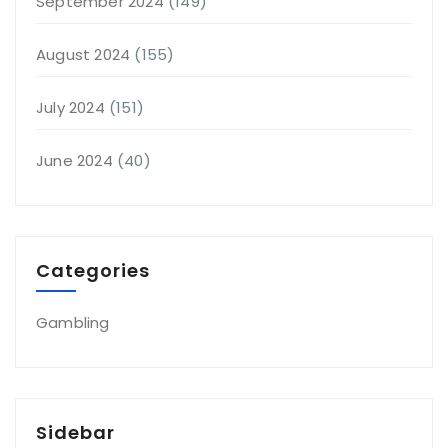
September 2024
(149)
August 2024
(155)
July 2024
(151)
June 2024
(40)
Categories
Gambling
Sidebar