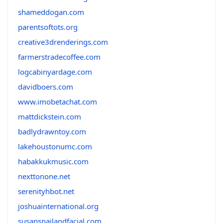
shameddogan.com
parentsoftots.org
creative3drenderings.com
farmerstradecoffee.com
logcabinyardage.com
davidboers.com
www.imobetachat.com
mattdickstein.com
badlydrawntoy.com
lakehoustonumc.com
habakkukmusic.com
nexttonone.net
serenityhbot.net
joshuainternational.org
susansnailandfacial.com