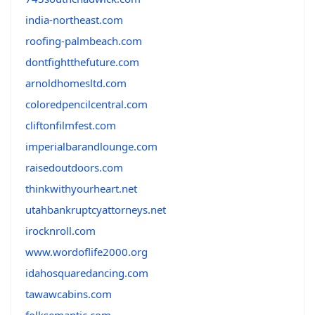
india-northeast.com
roofing-palmbeach.com
dontfightthefuture.com
arnoldhomesltd.com
coloredpencilcentral.com
cliftonfilmfest.com
imperialbarandlounge.com
raisedoutdoors.com
thinkwithyourheart.net
utahbankruptcyattorneys.net
irocknroll.com
www.wordoflife2000.org
idahosquaredancing.com
tawawcabins.com