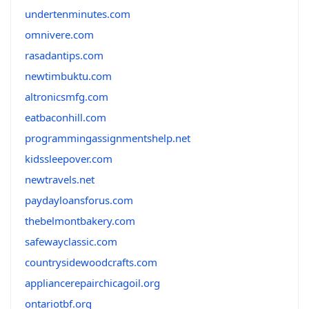
undertenminutes.com
omnivere.com
rasadantips.com
newtimbuktu.com
altronicsmfg.com
eatbaconhill.com
programmingassignmentshelp.net
kidssleepover.com
newtravels.net
paydayloansforus.com
thebelmontbakery.com
safewayclassic.com
countrysidewoodcrafts.com
appliancerepairchicagoil.org
ontariotbf.org