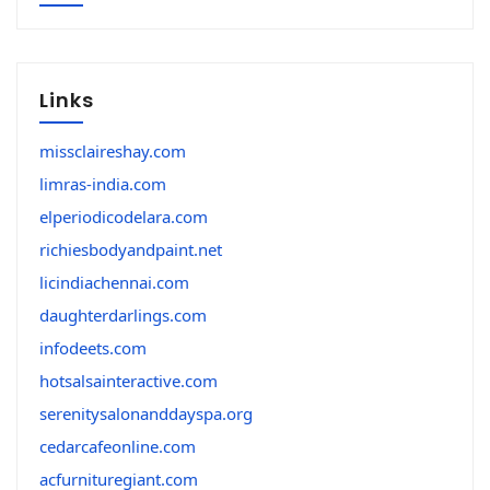
Links
missclaireshay.com
limras-india.com
elperiodicodelara.com
richiesbodyandpaint.net
licindiachennai.com
daughterdarlings.com
infodeets.com
hotsalsainteractive.com
serenitysalonanddayspa.org
cedarcafeonline.com
acfurnituregiant.com