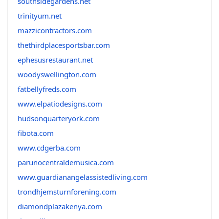
southsidegardens.net
trinityum.net
mazzicontractors.com
thethirdplacesportsbar.com
ephesusrestaurant.net
woodyswellington.com
fatbellyfreds.com
www.elpatiodesigns.com
hudsonquarteryork.com
fibota.com
www.cdgerba.com
parunocentraldemusica.com
www.guardianangelassistedliving.com
trondhjemsturnforening.com
diamondplazakenya.com