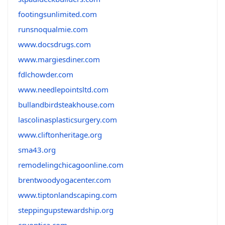
footingsunlimited.com
runsnoqualmie.com
www.docsdrugs.com
www.margiesdiner.com
fdlchowder.com
www.needlepointsltd.com
bullandbirdsteakhouse.com
lascolinasplasticsurgery.com
www.cliftonheritage.org
sma43.org
remodelingchicagoonline.com
brentwoodyogacenter.com
www.tiptonlandscaping.com
steppingupstewardship.org