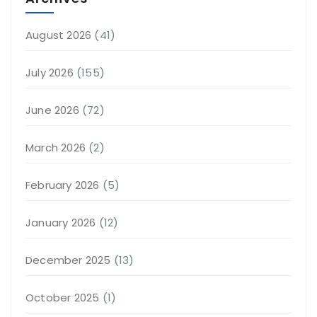
August 2026
(41)
July 2026
(155)
June 2026
(72)
March 2026
(2)
February 2026
(5)
January 2026
(12)
December 2025
(13)
October 2025
(1)