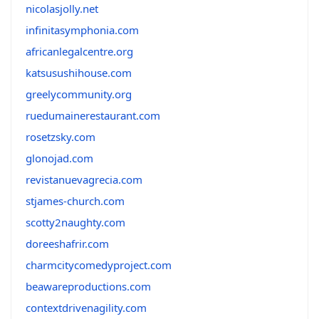
nicolasjolly.net
infinitasymphonia.com
africanlegalcentre.org
katsusushihouse.com
greelycommunity.org
ruedumainerestaurant.com
rosetzsky.com
glonojad.com
revistanuevagrecia.com
stjames-church.com
scotty2naughty.com
doreeshafrir.com
charmcitycomedyproject.com
beawareproductions.com
contextdrivenagility.com