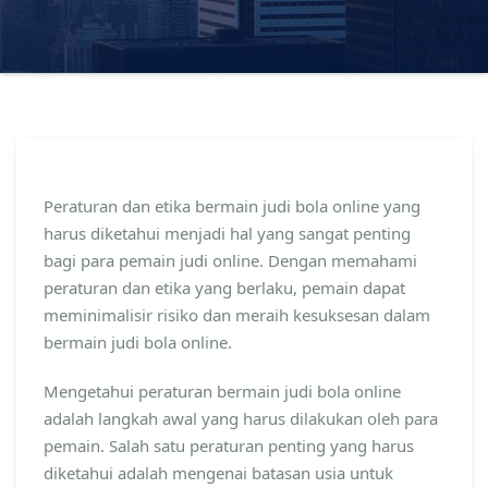
Peraturan dan etika bermain judi bola online yang
harus diketahui menjadi hal yang sangat penting
bagi para pemain judi online. Dengan memahami
peraturan dan etika yang berlaku, pemain dapat
meminimalisir risiko dan meraih kesuksesan dalam
bermain judi bola online.
Mengetahui peraturan bermain judi bola online
adalah langkah awal yang harus dilakukan oleh para
pemain. Salah satu peraturan penting yang harus
diketahui adalah mengenai batasan usia untuk