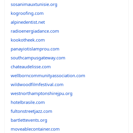
sosanimauxtunisie.org
kogroofing.com
alpinedentist.net
radioenergiadance.com
kookotheek.com
panayiotislamprou.com
southcampusgateway.com
chateaudelisse.com
wellborncommunityassociation.com
wildwoodfilmfestival.com
westnorthamptonshirejpu.org
hotelbrasile.com
fultonstreetjazz.com
bartlettevents.org
moveablecontainer.com