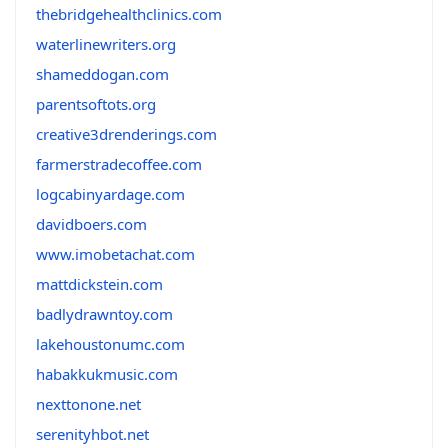
thebridgehealthclinics.com
waterlinewriters.org
shameddogan.com
parentsoftots.org
creative3drenderings.com
farmerstradecoffee.com
logcabinyardage.com
davidboers.com
www.imobetachat.com
mattdickstein.com
badlydrawntoy.com
lakehoustonumc.com
habakkukmusic.com
nexttonone.net
serenityhbot.net