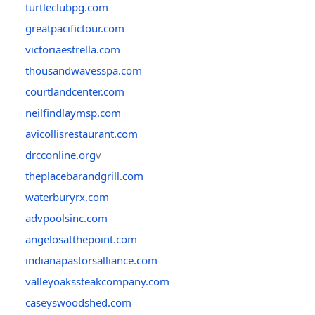
turtleclubpg.com
greatpacifictour.com
victoriaestrella.com
thousandwavesspa.com
courtlandcenter.com
neilfindlaymsp.com
avicollisrestaurant.com
drcconline.org
v
theplacebarandgrill.com
waterburyrx.com
advpoolsinc.com
angelosatthepoint.com
indianapastorsalliance.com
valleyoakssteakcompany.com
caseyswoodshed.com