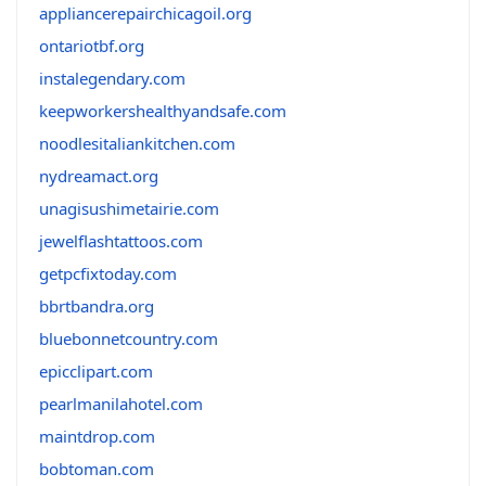
appliancerepairchicagoil.org
ontariotbf.org
instalegendary.com
keepworkershealthyandsafe.com
noodlesitaliankitchen.com
nydreamact.org
unagisushimetairie.com
jewelflashtattoos.com
getpcfixtoday.com
bbrtbandra.org
bluebonnetcountry.com
epicclipart.com
pearlmanilahotel.com
maintdrop.com
bobtoman.com