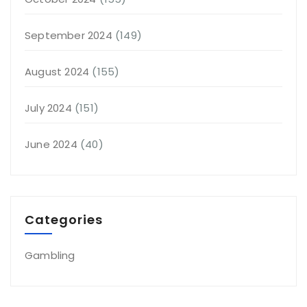
September 2024
(149)
August 2024
(155)
July 2024
(151)
June 2024
(40)
Categories
Gambling