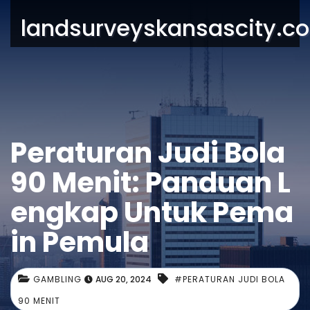
landsurveyskansascity.c
Peraturan Judi Bola
90 Menit: Panduan L
engkap Untuk Pema
in Pemula
GAMBLING
AUG 20, 2024
#PERATURAN JUDI BOLA
90 MENIT