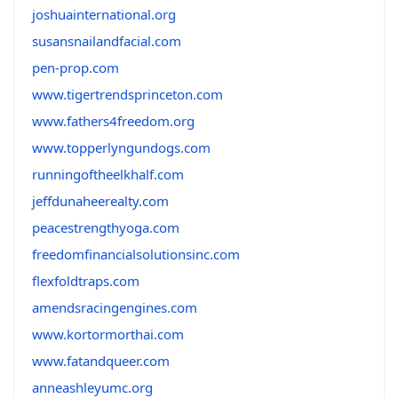
joshuainternational.org
susansnailandfacial.com
pen-prop.com
www.tigertrendsprinceton.com
www.fathers4freedom.org
www.topperlyngundogs.com
runningoftheelkhalf.com
jeffdunaheerealty.com
peacestrengthyoga.com
freedomfinancialsolutionsinc.com
flexfoldtraps.com
amendsracingengines.com
www.kortormorthai.com
www.fatandqueer.com
anneashleyumc.org