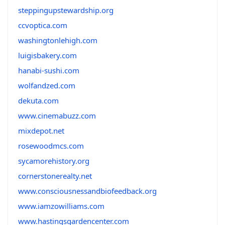
steppingupstewardship.org
ccvoptica.com
washingtonlehigh.com
luigisbakery.com
hanabi-sushi.com
wolfandzed.com
dekuta.com
www.cinemabuzz.com
mixdepot.net
rosewoodmcs.com
sycamorehistory.org
cornerstonerealty.net
www.consciousnessandbiofeedback.org
www.iamzowilliams.com
www.hastingsgardencenter.com