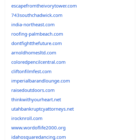
escapefromtheivorytower.com
743southchadwick.com
india-northeast.com
roofing-palmbeach.com
dontfightthefuture.com
arnoldhomesltd.com
coloredpencilcentral.com
cliftonfilmfest.com
imperialbarandlounge.com
raisedoutdoors.com
thinkwithyourheart.net
utahbankruptcyattorneys.net
irocknroll.com
www.wordoflife2000.org
idahosquaredancing.com