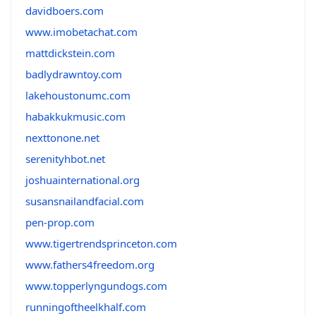
davidboers.com
www.imobetachat.com
mattdickstein.com
badlydrawntoy.com
lakehoustonumc.com
habakkukmusic.com
nexttonone.net
serenityhbot.net
joshuainternational.org
susansnailandfacial.com
pen-prop.com
www.tigertrendsprinceton.com
www.fathers4freedom.org
www.topperlyngundogs.com
runningoftheelkhalf.com