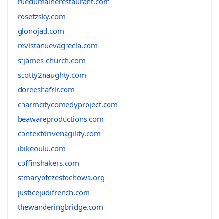
ruedumainerestaurant.com
rosetzsky.com
glonojad.com
revistanuevagrecia.com
stjames-church.com
scotty2naughty.com
doreeshafrir.com
charmcitycomedyproject.com
beawareproductions.com
contextdrivenagility.com
ibikeoulu.com
coffinshakers.com
stmaryofczestochowa.org
justicejudifrench.com
thewanderingbridge.com