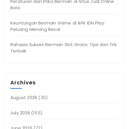
Peraturan dan Etika Bermain di Situs Judi Online
Bola
Keuntungan Bermain Game di APK IDN Play:
Peluang Menang Besar
Rahasia Sukses Bermain Slot Gratis: Tips dan Trik
Terbaik
Archives
August 2026
(30)
July 2026
(155)
June 2026
(72)