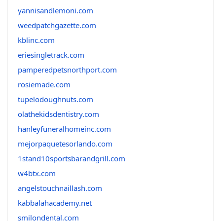
yannisandlemoni.com
weedpatchgazette.com
kblinc.com
eriesingletrack.com
pamperedpetsnorthport.com
rosiemade.com
tupelodoughnuts.com
olathekidsdentistry.com
hanleyfuneralhomeinc.com
mejorpaquetesorlando.com
1stand10sportsbarandgrill.com
w4btx.com
angelstouchnaillash.com
kabbalahacademy.net
smilondental.com