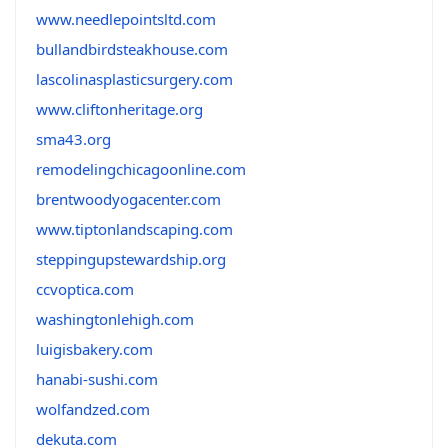
www.needlepointsltd.com
bullandbirdsteakhouse.com
lascolinasplasticsurgery.com
www.cliftonheritage.org
sma43.org
remodelingchicagoonline.com
brentwoodyogacenter.com
www.tiptonlandscaping.com
steppingupstewardship.org
ccvoptica.com
washingtonlehigh.com
luigisbakery.com
hanabi-sushi.com
wolfandzed.com
dekuta.com