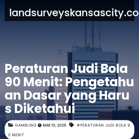
landsurveyskansascity.c
Peraturan Judi Bola
90 Menit: Pengetahu
an Dasar yang Haru
s Diketahui
GAMBLING
MAR 10, 2025
#PERATURAN JUDI BOLA 9
0 MENIT