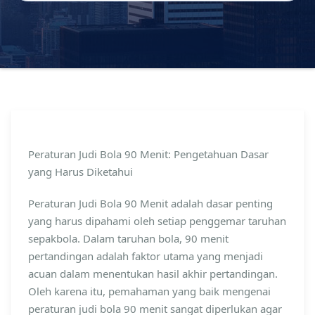
Peraturan Judi Bola 90 Menit: Pengetahuan Dasar
yang Harus Diketahui
Peraturan Judi Bola 90 Menit adalah dasar penting
yang harus dipahami oleh setiap penggemar taruhan
sepakbola. Dalam taruhan bola, 90 menit
pertandingan adalah faktor utama yang menjadi
acuan dalam menentukan hasil akhir pertandingan.
Oleh karena itu, pemahaman yang baik mengenai
peraturan judi bola 90 menit sangat diperlukan agar