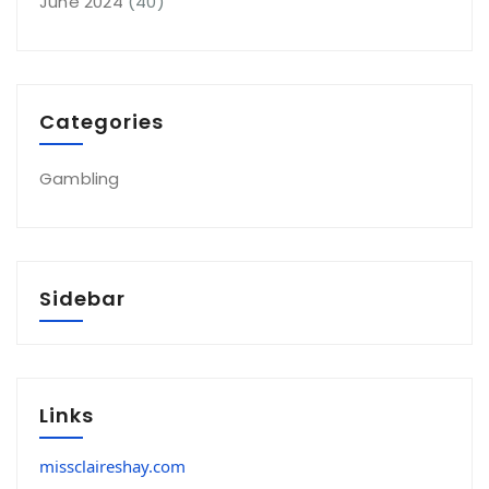
June 2024
(40)
Categories
Gambling
Sidebar
Links
missclaireshay.com