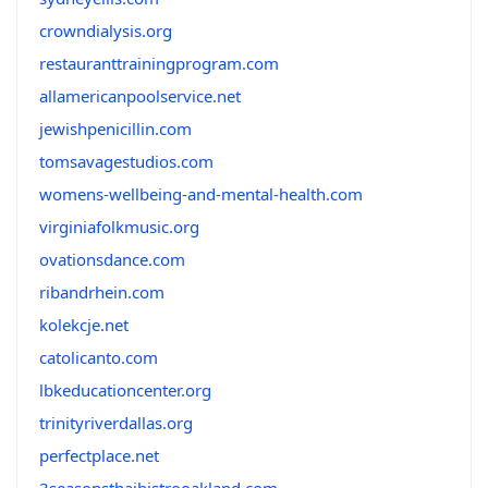
crowndialysis.org
restauranttrainingprogram.com
allamericanpoolservice.net
jewishpenicillin.com
tomsavagestudios.com
womens-wellbeing-and-mental-health.com
virginiafolkmusic.org
ovationsdance.com
ribandrhein.com
kolekcje.net
catolicanto.com
lbkeducationcenter.org
trinityriverdallas.org
perfectplace.net