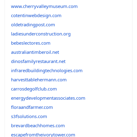
www.cherryvalleymuseum.com
cotentinwebdesign.com
oldetradingpost.com
ladiesunderconstruction.org
bebeslectores.com
australiantimberoil.net
dinosfamilyrestaurant.net
infraredbuildingtechnologies.com
harvesttablehermann.com
carrosdegolfclub.com
energydevelopmentassociates.com
floraandfarmer.com
s3fsolutions.com
brevardbeachhomes.com
escapefromtheivorytower.com