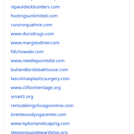
stpauldeckbuilders.com
footingsunlimited.com
runsnoqualmie.com
www.docsdrugs.com
www.margiesdiner.com
fdlchowder.com
www.needlepointsltd.com
bullandbirdsteakhouse.com
lascolinasplasticsurgery.com
www.cliftonheritage.org
sma43.org
remodelingchicagoonline.com
brentwoodyogacenter.com
www.tiptonlandscaping.com
steppingupstewardship.org