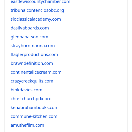
eastlewiscountychamber.com
tribunalcontenciosobc.org
sloclassicalacademy.com
dasilvaboards.com
glennabatson.com
strayhornmarina.com
flaglerproductions.com
brawndefinition.com
continentalicecream.com
crazycreekquilts.com
binkdavies.com
christchurchpdx.org
kenabrahambooks.com
commune-kitchen.com
amuthefilm.com