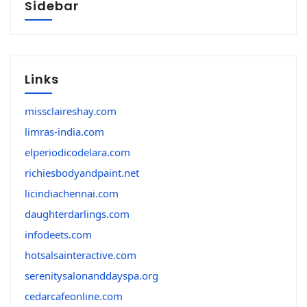
Sidebar
Links
missclaireshay.com
limras-india.com
elperiodicodelara.com
richiesbodyandpaint.net
licindiachennai.com
daughterdarlings.com
infodeets.com
hotsalsainteractive.com
serenitysalonanddayspa.org
cedarcafeonline.com