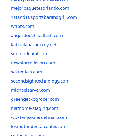
mejorpaquetesorlando.com
1stand10sportsbarandgrill.com
w4btx.com
angelstouchnaillash.com
kabbalahacademy.net
smilondental.com
newstarcollision.com
sasrentals.com
secondsighttechnology.com
michaelsarver.com
greengeckogrocer.com
hlathome-staging.com
wokteriyakitargetmall.com
lexingtondentalcenter.com
sydneyellis.com