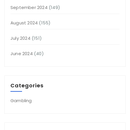
September 2024
(149)
August 2024
(155)
July 2024
(151)
June 2024
(40)
Categories
Gambling