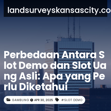
landsurveyskansascity.c
Perbedaan Antara S
lot Demo dan Slot Ua
ng Asli: Apa yang Pe
rlu Diketahui
GAMBLING
APR 30, 2025
#SLOT DEMO