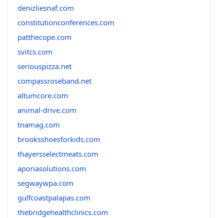
denizliesnaf.com
constitutionconferences.com
patthecope.com
svitcs.com
seriouspizza.net
compassroseband.net
altumcore.com
animal-drive.com
tnamag.com
brooksshoesforkids.com
thayersselectmeats.com
aporiasolutions.com
segwaywpa.com
gulfcoastpalapas.com
thebridgehealthclinics.com