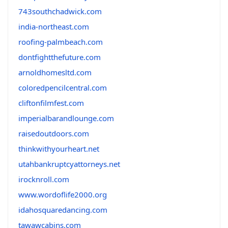
743southchadwick.com
india-northeast.com
roofing-palmbeach.com
dontfightthefuture.com
arnoldhomesltd.com
coloredpencilcentral.com
cliftonfilmfest.com
imperialbarandlounge.com
raisedoutdoors.com
thinkwithyourheart.net
utahbankruptcyattorneys.net
irocknroll.com
www.wordoflife2000.org
idahosquaredancing.com
tawawcabins.com