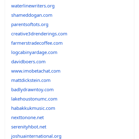
waterlinewriters.org
shameddogan.com
parentsoftots.org
creative3drenderings.com
farmerstradecoffee.com
logcabinyardage.com
davidboers.com
www.imobetachat.com
mattdickstein.com
badlydrawntoy.com
lakehoustonumc.com
habakkukmusic.com
nexttonone.net
serenityhbot.net
joshuainternational.org