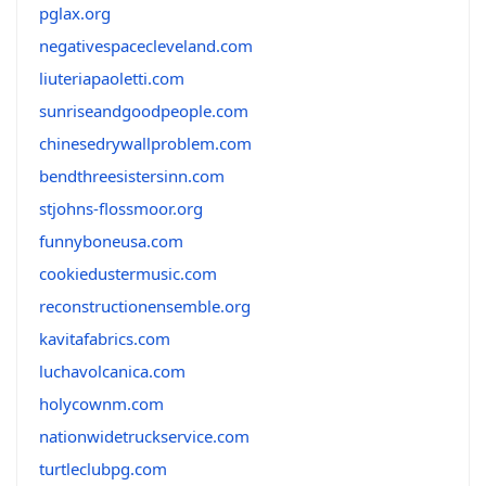
pglax.org
negativespacecleveland.com
liuteriapaoletti.com
sunriseandgoodpeople.com
chinesedrywallproblem.com
bendthreesistersinn.com
stjohns-flossmoor.org
funnyboneusa.com
cookiedustermusic.com
reconstructionensemble.org
kavitafabrics.com
luchavolcanica.com
holycownm.com
nationwidetruckservice.com
turtleclubpg.com