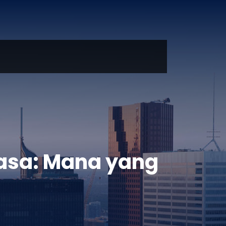
iasa: Mana yang