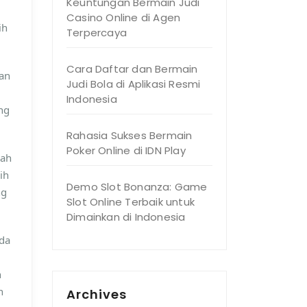
Keuntungan Bermain Judi
Casino Online di Agen
ih
Terpercaya
Cara Daftar dan Bermain
an
Judi Bola di Aplikasi Resmi
Indonesia
ng
Rahasia Sukses Bermain
Poker Online di IDN Play
iah
ih
Demo Slot Bonanza: Game
ng
Slot Online Terbaik untuk
Dimainkan di Indonesia
ada
n
n
Archives