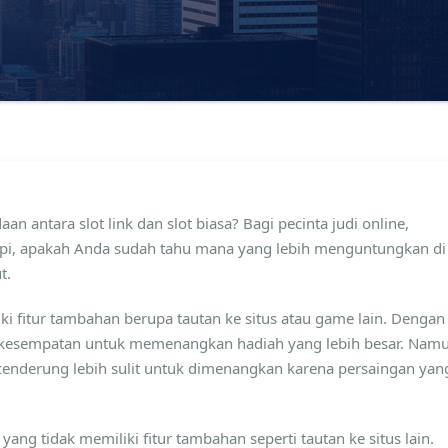
antara slot link dan slot biasa? Bagi pecinta judi online,
. Tapi, apakah Anda sudah tahu mana yang lebih menguntungkan di
t.
liki fitur tambahan berupa tautan ke situs atau game lain. Dengan
n kesempatan untuk memenangkan hadiah yang lebih besar. Namu
 cenderung lebih sulit untuk dimenangkan karena persaingan yan
ne yang tidak memiliki fitur tambahan seperti tautan ke situs lain.