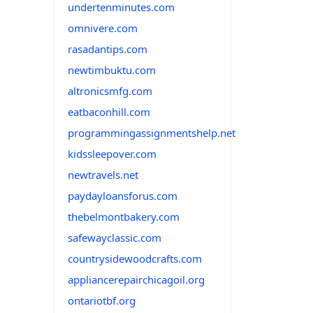
undertenminutes.com
omnivere.com
rasadantips.com
newtimbuktu.com
altronicsmfg.com
eatbaconhill.com
programmingassignmentshelp.net
kidssleepover.com
newtravels.net
paydayloansforus.com
thebelmontbakery.com
safewayclassic.com
countrysidewoodcrafts.com
appliancerepairchicagoil.org
ontariotbf.org