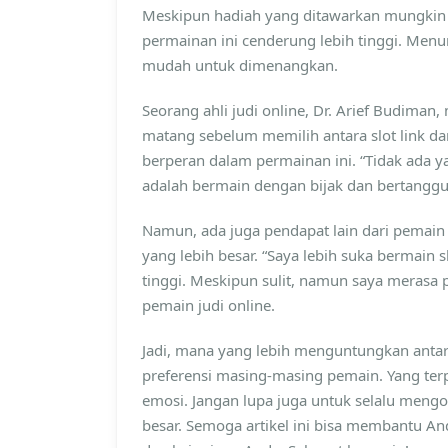
Meskipun hadiah yang ditawarkan mungkin 
permainan ini cenderung lebih tinggi. Menu
mudah untuk dimenangkan.
Seorang ahli judi online, Dr. Arief Budi
matang sebelum memilih antara slot link da
berperan dalam permainan ini. “Tidak ada 
adalah bermain dengan bijak dan bertanggung
Namun, ada juga pendapat lain dari pemain 
yang lebih besar. “Saya lebih suka bermain 
tinggi. Meskipun sulit, namun saya merasa 
pemain judi online.
Jadi, mana yang lebih menguntungkan antara
preferensi masing-masing pemain. Yang terp
emosi. Jangan lupa juga untuk selalu mengo
besar. Semoga artikel ini bisa membantu An