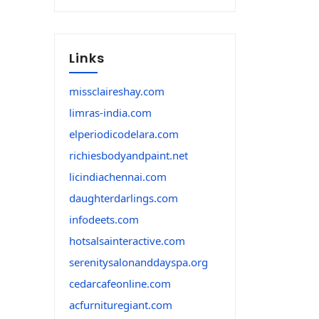
Links
missclaireshay.com
limras-india.com
elperiodicodelara.com
richiesbodyandpaint.net
licindiachennai.com
daughterdarlings.com
infodeets.com
hotsalsainteractive.com
serenitysalonanddayspa.org
cedarcafeonline.com
acfurnituregiant.com