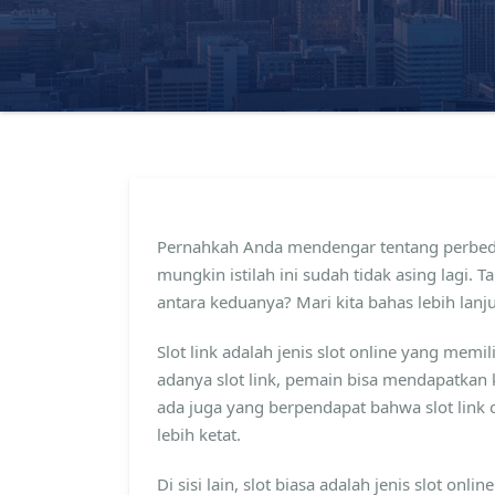
Pernahkah Anda mendengar tentang perbedaan 
mungkin istilah ini sudah tidak asing lagi
antara keduanya? Mari kita bahas lebih lanju
Slot link adalah jenis slot online yang memi
adanya slot link, pemain bisa mendapatka
ada juga yang berpendapat bahwa slot link
lebih ketat.
Di sisi lain, slot biasa adalah jenis slot onli