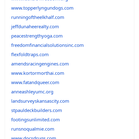
www.topperlyngundogs.com
runningoftheelkhalf.com
jeffdunaheerealty.com
peacestrengthyoga.com
freedomfinancialsolutionsinc.com
flexfoldtraps.com
amendsracingengines.com
www.kortormorthai.com
www.fatandqueer.com
anneashleyumc.org
landsurveyskansascity.com
stpauldeckbuilders.com
footingsunlimited.com
runsnoqualmie.com
www.docsdrugs.com