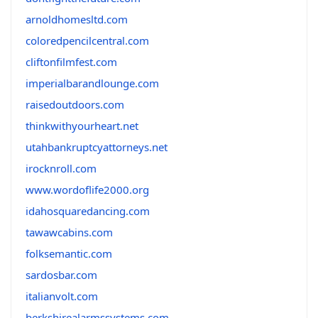
arnoldhomesltd.com
coloredpencilcentral.com
cliftonfilmfest.com
imperialbarandlounge.com
raisedoutdoors.com
thinkwithyourheart.net
utahbankruptcyattorneys.net
irocknroll.com
www.wordoflife2000.org
idahosquaredancing.com
tawawcabins.com
folksemantic.com
sardosbar.com
italianvolt.com
berkshirealarmssystems.com