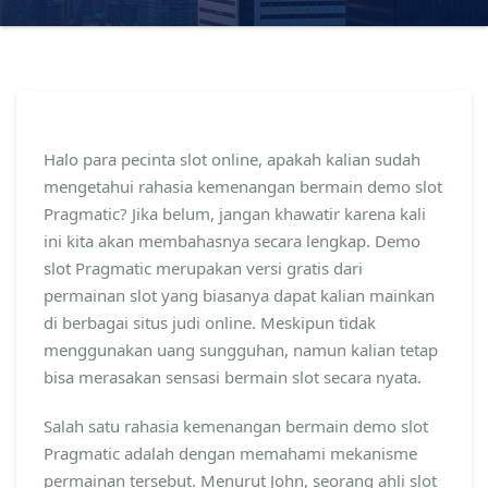
Halo para pecinta slot online, apakah kalian sudah
mengetahui rahasia kemenangan bermain demo slot
Pragmatic? Jika belum, jangan khawatir karena kali
ini kita akan membahasnya secara lengkap. Demo
slot Pragmatic merupakan versi gratis dari
permainan slot yang biasanya dapat kalian mainkan
di berbagai situs judi online. Meskipun tidak
menggunakan uang sungguhan, namun kalian tetap
bisa merasakan sensasi bermain slot secara nyata.
Salah satu rahasia kemenangan bermain demo slot
Pragmatic adalah dengan memahami mekanisme
permainan tersebut. Menurut John, seorang ahli slot