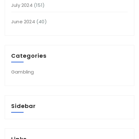
July 2024
(151)
June 2024
(40)
Categories
Gambling
Sidebar