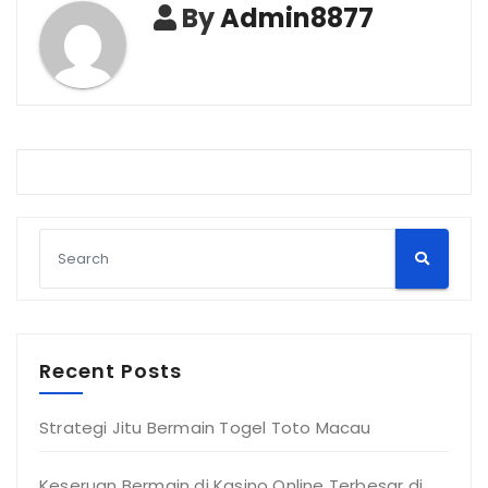
By
Admin8877
Recent Posts
Strategi Jitu Bermain Togel Toto Macau
Keseruan Bermain di Kasino Online Terbesar di