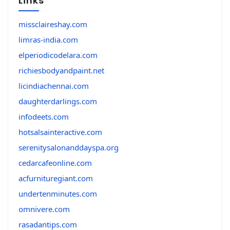
Links
missclaireshay.com
limras-india.com
elperiodicodelara.com
richiesbodyandpaint.net
licindiachennai.com
daughterdarlings.com
infodeets.com
hotsalsainteractive.com
serenitysalonanddayspa.org
cedarcafeonline.com
acfurnituregiant.com
undertenminutes.com
omnivere.com
rasadantips.com