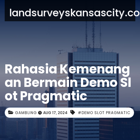
landsurveyskansascity.c
Rahasia Kemenang
an Bermain Demo Sl
ot Pragmatic
GAMBLING
AUG 17, 2024
#DEMO SLOT PRAGMATIC