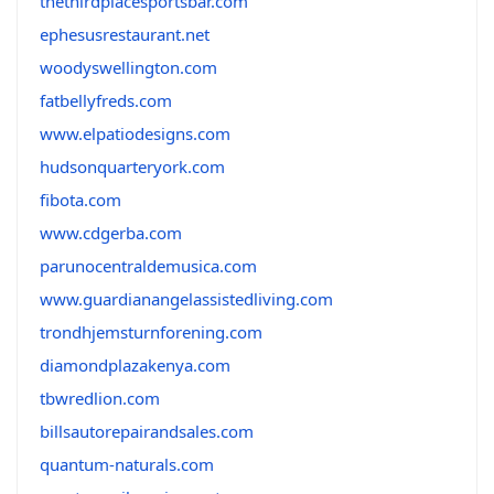
thethirdplacesportsbar.com
ephesusrestaurant.net
woodyswellington.com
fatbellyfreds.com
www.elpatiodesigns.com
hudsonquarteryork.com
fibota.com
www.cdgerba.com
parunocentraldemusica.com
www.guardianangelassistedliving.com
trondhjemsturnforening.com
diamondplazakenya.com
tbwredlion.com
billsautorepairandsales.com
quantum-naturals.com