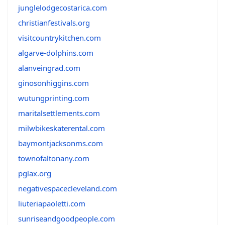
junglelodgecostarica.com
christianfestivals.org
visitcountrykitchen.com
algarve-dolphins.com
alanveingrad.com
ginosonhiggins.com
wutungprinting.com
maritalsettlements.com
milwbikeskaterental.com
baymontjacksonms.com
townofaltonany.com
pglax.org
negativespacecleveland.com
liuteriapaoletti.com
sunriseandgoodpeople.com