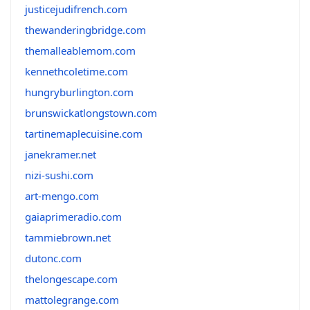
justicejudifrench.com
thewanderingbridge.com
themalleablemom.com
kennethcoletime.com
hungryburlington.com
brunswickatlongstown.com
tartinemaplecuisine.com
janekramer.net
nizi-sushi.com
art-mengo.com
gaiaprimeradio.com
tammiebrown.net
dutonc.com
thelongescape.com
mattolegrange.com