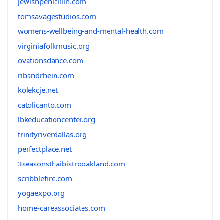
jewishpenicillin.com
tomsavagestudios.com
womens-wellbeing-and-mental-health.com
virginiafolkmusic.org
ovationsdance.com
ribandrhein.com
kolekcje.net
catolicanto.com
lbkeducationcenter.org
trinityriverdallas.org
perfectplace.net
3seasonsthaibistrooakland.com
scribblefire.com
yogaexpo.org
home-careassociates.com