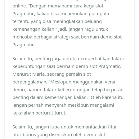
online, “Dengan memahami cara kerja slot
Pragmatic, kalian bisa menemukan pola-pola
tertentu yang bisa meningkatkan peluang
kemenangan kalian.” Jadi, jangan ragu untuk
mencoba berbagai strategi saat bermain demo slot
Pragmatic.
Selain itu, penting juga untuk memperhatikan faktor
keberuntungan saat bermain demo slot Pragmatic.
Menurut Maria, seorang pemain slot
berpengalaman, “Meskipun menggunakan versi
demo, namun faktor keberuntungan tetap berperan
penting dalam kemenangan kalian.” Oleh karena itu,
jangan pernah menyerah meskipun mengalami
kekalahan berturut-turut.
Selain itu, jangan lupa untuk memanfaatkan fitur-
fitur bonus yang disediakan oleh demo slot