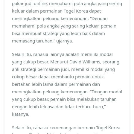
pakar judi online, memahami pola angka yang sering
keluar dalam permainan Togel Korea dapat
meningkatkan peluang kemenangan. “Dengan
memahami pola angka yang sering keluar, pemain
bisa membuat strategi yang lebih baik dalam
memasang taruhan,” ujarnya.
Selain itu, rahasia lainnya adalah memiliki modal
yang cukup besar. Menurut David Williams, seorang
ahli strategi permainan judi, memiliki modal yang
cukup besar dapat membantu pemain untuk
bertahan lebih lama dalam permainan dan
meningkatkan peluang kemenangan. “Dengan modal
yang cukup besar, pemain bisa melakukan taruhan
dengan lebih leluasa dan tidak terburu-buru,”
katanya.
Selain itu, rahasia kemenangan bermain Togel Korea