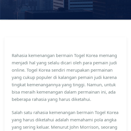
Rahasia kemenangan bermain Togel Korea memang
menjadi hal yang selalu dicari oleh para pemain judi
online. Togel Korea sendiri merupakan permainan
yang cukup populer di kalangan pemain judi karena
tingkat kemenangannya yang tinggi. Namun, untuk
bisa meraih kemenangan dalam permainan ini, ada
beberapa rahasia yang harus diketahui.
Salah satu rahasia kemenangan bermain Togel Korea
yang harus diketahui adalah memahami pola angka
yang sering keluar. Menurut John Morrison, seorang