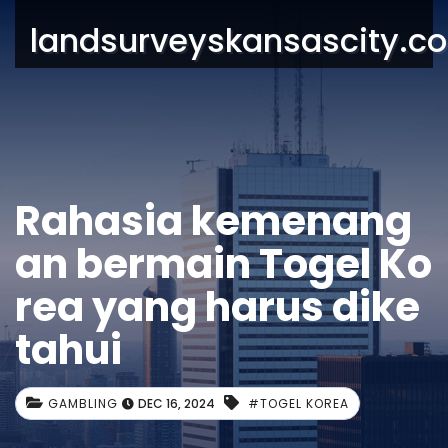
landsurveyskansascity.c
Rahasia kemenang
an bermain Togel Ko
rea yang harus dike
tahui
GAMBLING
DEC 16, 2024
#TOGEL KOREA