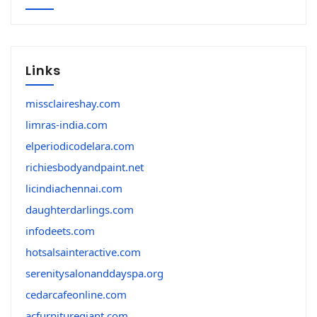
Links
missclaireshay.com
limras-india.com
elperiodicodelara.com
richiesbodyandpaint.net
licindiachennai.com
daughterdarlings.com
infodeets.com
hotsalsainteractive.com
serenitysalonanddayspa.org
cedarcafeonline.com
acfurnituregiant.com