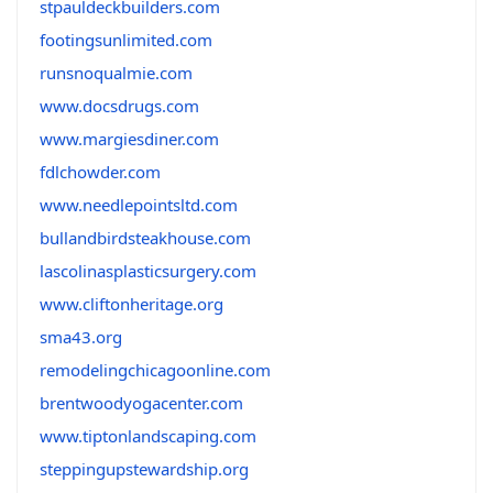
stpauldeckbuilders.com
footingsunlimited.com
runsnoqualmie.com
www.docsdrugs.com
www.margiesdiner.com
fdlchowder.com
www.needlepointsltd.com
bullandbirdsteakhouse.com
lascolinasplasticsurgery.com
www.cliftonheritage.org
sma43.org
remodelingchicagoonline.com
brentwoodyogacenter.com
www.tiptonlandscaping.com
steppingupstewardship.org