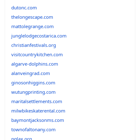
dutonc.com
thelongescape.com
mattolegrange.com
junglelodgecostarica.com
christianfestivals.org
visitcountrykitchen.com
algarve-dolphins.com
alanveingrad.com
ginosonhiggins.com
wutungprinting.com
maritalsettlements.com
milwbikeskaterental.com
baymontjacksonms.com
townofaltonany.com
pglax.org