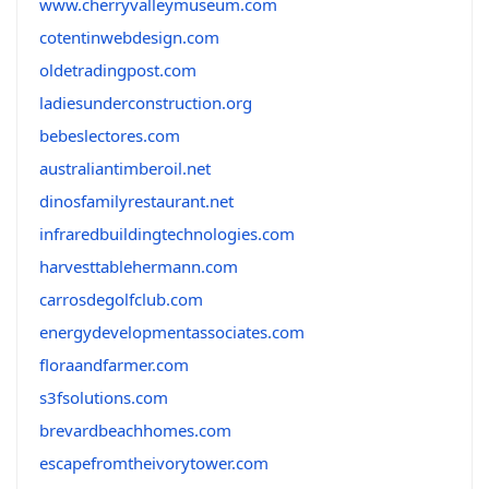
www.cherryvalleymuseum.com
cotentinwebdesign.com
oldetradingpost.com
ladiesunderconstruction.org
bebeslectores.com
australiantimberoil.net
dinosfamilyrestaurant.net
infraredbuildingtechnologies.com
harvesttablehermann.com
carrosdegolfclub.com
energydevelopmentassociates.com
floraandfarmer.com
s3fsolutions.com
brevardbeachhomes.com
escapefromtheivorytower.com