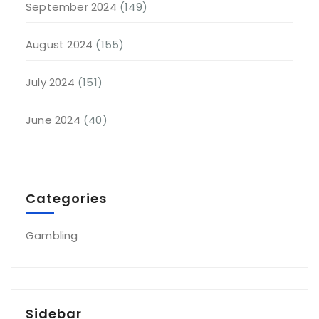
September 2024
(149)
August 2024
(155)
July 2024
(151)
June 2024
(40)
Categories
Gambling
Sidebar