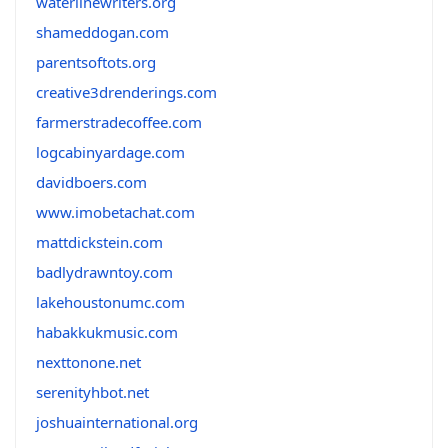
waterlinewriters.org
shameddogan.com
parentsoftots.org
creative3drenderings.com
farmerstradecoffee.com
logcabinyardage.com
davidboers.com
www.imobetachat.com
mattdickstein.com
badlydrawntoy.com
lakehoustonumc.com
habakkukmusic.com
nexttonone.net
serenityhbot.net
joshuainternational.org