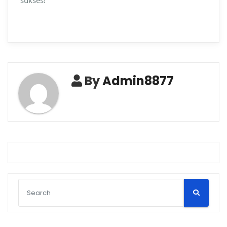
sukses!
By
Admin8877