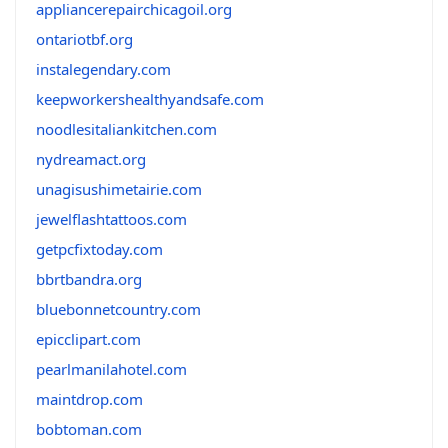
appliancerepairchicagoil.org
ontariotbf.org
instalegendary.com
keepworkershealthyandsafe.com
noodlesitaliankitchen.com
nydreamact.org
unagisushimetairie.com
jewelflashtattoos.com
getpcfixtoday.com
bbrtbandra.org
bluebonnetcountry.com
epicclipart.com
pearlmanilahotel.com
maintdrop.com
bobtoman.com