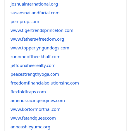
joshuainternational.org
susansnailandfacial.com
pen-prop.com
www.tigertrendsprinceton.com
www.fathers4freedom.org
www.topperlyngundogs.com
runningoftheelkhalf.com
jeffdunaheerealty.com
peacestrengthyoga.com
freedomfinancialsolutionsinc.com
flexfoldtraps.com
amendsracingengines.com
www.kortormorthai.com
www.fatandqueer.com
anneashleyumc.org