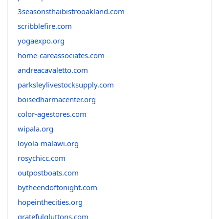
3seasonsthaibistrooakland.com
scribblefire.com
yogaexpo.org
home-careassociates.com
andreacavaletto.com
parksleylivestocksupply.com
boisedharmacenter.org
color-agestores.com
wipala.org
loyola-malawi.org
rosychicc.com
outpostboats.com
bytheendoftonight.com
hopeinthecities.org
gratefulgluttons.com