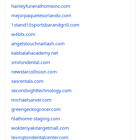
hanleyfuneralhomeinc.com
mejorpaquetesorlando.com
1stand10sportsbarandgrill.com
w4btx.com
angelstouchnaillash.com
kabbalahacademy.net
smilondental.com
newstarcollision.com
sasrentals.com
secondsighttechnology.com
michaelsarver.com
greengeckogrocer.com
hlathome-staging.com
wokteriyakitargetmall.com
lexingtondentalcenter.com