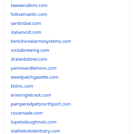
tawawcabins.com
folksemantic.com
sardosbar.com
italianvolt.com
berkshirealarmssystems.com
vizslabrewing.com
dralanbittner.com
yannisandlemoni.com
weedpatchgazette.com
kblinc.com
eriesingletrack.com
pamperedpetsnorthport.com
rosiemade.com
tupelodoughnuts.com
olathekidsdentistry.com