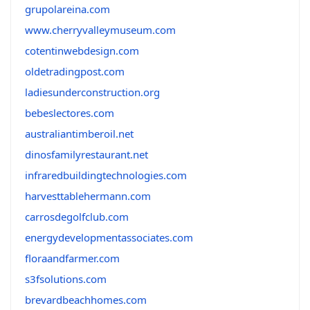
grupolareina.com
www.cherryvalleymuseum.com
cotentinwebdesign.com
oldetradingpost.com
ladiesunderconstruction.org
bebeslectores.com
australiantimberoil.net
dinosfamilyrestaurant.net
infraredbuildingtechnologies.com
harvesttablehermann.com
carrosdegolfclub.com
energydevelopmentassociates.com
floraandfarmer.com
s3fsolutions.com
brevardbeachhomes.com