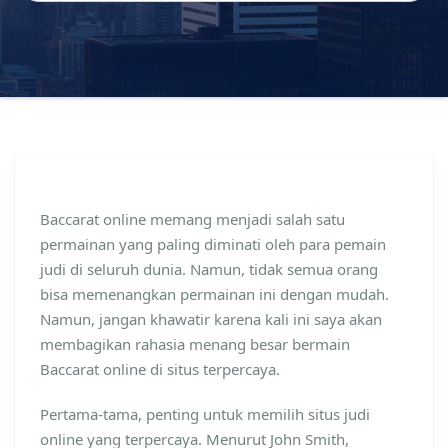
Baccarat online memang menjadi salah satu
permainan yang paling diminati oleh para pemain
judi di seluruh dunia. Namun, tidak semua orang
bisa memenangkan permainan ini dengan mudah.
Namun, jangan khawatir karena kali ini saya akan
membagikan rahasia menang besar bermain
Baccarat online di situs terpercaya.
Pertama-tama, penting untuk memilih situs judi
online yang terpercaya. Menurut John Smith,