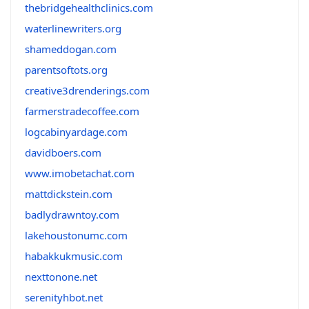
thebridgehealthclinics.com
waterlinewriters.org
shameddogan.com
parentsoftots.org
creative3drenderings.com
farmerstradecoffee.com
logcabinyardage.com
davidboers.com
www.imobetachat.com
mattdickstein.com
badlydrawntoy.com
lakehoustonumc.com
habakkukmusic.com
nexttonone.net
serenityhbot.net