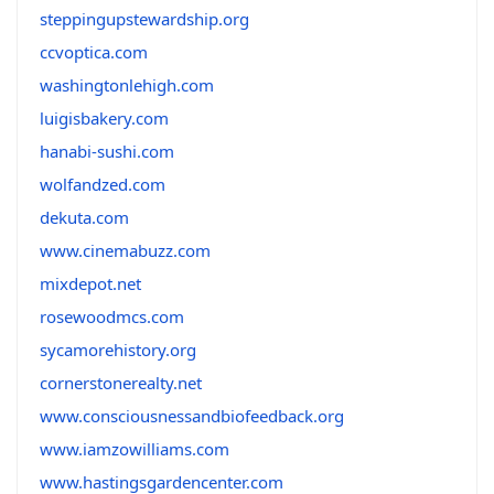
steppingupstewardship.org
ccvoptica.com
washingtonlehigh.com
luigisbakery.com
hanabi-sushi.com
wolfandzed.com
dekuta.com
www.cinemabuzz.com
mixdepot.net
rosewoodmcs.com
sycamorehistory.org
cornerstonerealty.net
www.consciousnessandbiofeedback.org
www.iamzowilliams.com
www.hastingsgardencenter.com