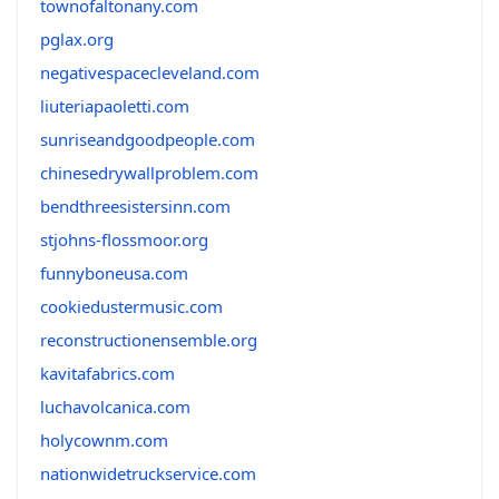
townofaltonany.com
pglax.org
negativespacecleveland.com
liuteriapaoletti.com
sunriseandgoodpeople.com
chinesedrywallproblem.com
bendthreesistersinn.com
stjohns-flossmoor.org
funnyboneusa.com
cookiedustermusic.com
reconstructionensemble.org
kavitafabrics.com
luchavolcanica.com
holycownm.com
nationwidetruckservice.com