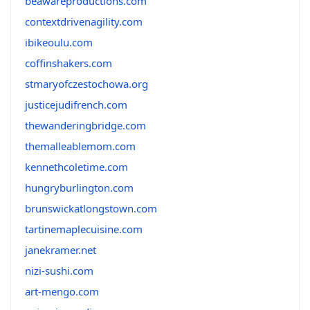
beawareproductions.com
contextdrivenagility.com
ibikeoulu.com
coffinshakers.com
stmaryofczestochowa.org
justicejudifrench.com
thewanderingbridge.com
themalleablemom.com
kennethcoletime.com
hungryburlington.com
brunswickatlongstown.com
tartinemaplecuisine.com
janekramer.net
nizi-sushi.com
art-mengo.com