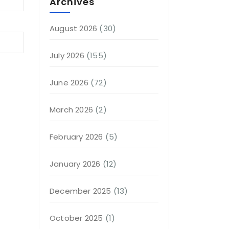
Archives
August 2026
(30)
July 2026
(155)
June 2026
(72)
March 2026
(2)
February 2026
(5)
January 2026
(12)
December 2025
(13)
October 2025
(1)