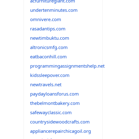
acfurnituregiant.com
undertenminutes.com
omnivere.com
rasadantips.com
newtimbuktu.com
altronicsmfg.com
eatbaconhill.com
programmingassignmentshelp.net
kidssleepover.com
newtravels.net
paydayloansforus.com
thebelmontbakery.com
safewayclassic.com
countrysidewoodcrafts.com
appliancerepairchicagoil.org