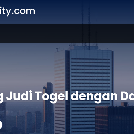
ity.com
Judi Togel dengan Da