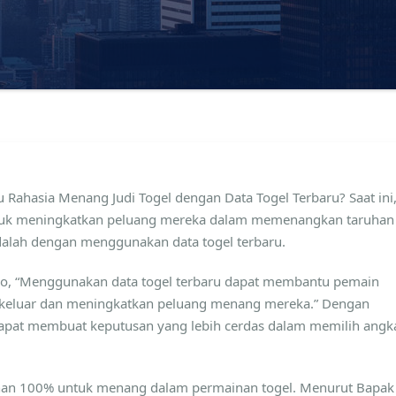
 Rahasia Menang Judi Togel dengan Data Togel Terbaru? Saat ini
ntuk meningkatkan peluang mereka dalam memenangkan taruhan
 adalah dengan menggunakan data togel terbaru.
indo, “Menggunakan data togel terbaru dapat membantu pemain
g keluar dan meningkatkan peluang menang mereka.” Dengan
 dapat membuat keputusan yang lebih cerdas dalam memilih angk
inan 100% untuk menang dalam permainan togel. Menurut Bapak