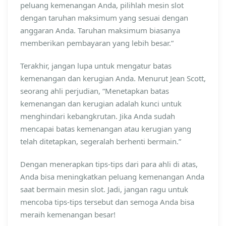
peluang kemenangan Anda, pilihlah mesin slot
dengan taruhan maksimum yang sesuai dengan
anggaran Anda. Taruhan maksimum biasanya
memberikan pembayaran yang lebih besar.”
Terakhir, jangan lupa untuk mengatur batas
kemenangan dan kerugian Anda. Menurut Jean Scott,
seorang ahli perjudian, “Menetapkan batas
kemenangan dan kerugian adalah kunci untuk
menghindari kebangkrutan. Jika Anda sudah
mencapai batas kemenangan atau kerugian yang
telah ditetapkan, segeralah berhenti bermain.”
Dengan menerapkan tips-tips dari para ahli di atas,
Anda bisa meningkatkan peluang kemenangan Anda
saat bermain mesin slot. Jadi, jangan ragu untuk
mencoba tips-tips tersebut dan semoga Anda bisa
meraih kemenangan besar!