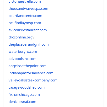
victoriaestrella.com
thousandwavesspa.com
courtlandcenter.com
neilfindlaymsp.com
avicollisrestaurant.com
drcconline.org
v
theplacebarandgrill.com
waterburyrx.com
advpoolsinc.com
angelosatthepoint.com
indianapastorsalliance.com
valleyoakssteakcompany.com
caseyswoodshed.com
fixhairchicago.com
denizliesnaf.com