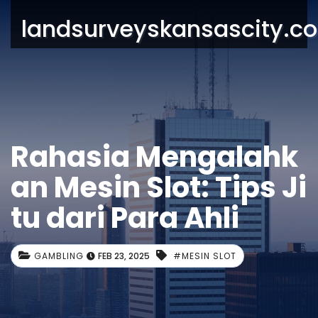
landsurveyskansascity.c
Rahasia Mengalahk
an Mesin Slot: Tips Ji
tu dari Para Ahli
GAMBLING
FEB 23, 2025
#MESIN SLOT