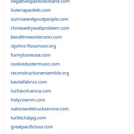
negativespacecleveland.com
liuteriapaoletti.com
sunriseandgoodpeople.com
chinesedrywallproblem.com
bendthreesistersinn.com
stjohns-flossmoor.org
funnyboneusa.com
cookiedustermusic.com
reconstructionensemble.org
kavitafabrics.com
luchavolcanica.com
holycownm.com
nationwidetruckservice.com
turtleclubpg.com
greatpacifictour.com