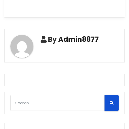
By
Admin8877