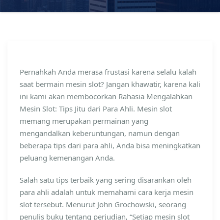
Pernahkah Anda merasa frustasi karena selalu kalah
saat bermain mesin slot? Jangan khawatir, karena kali
ini kami akan membocorkan Rahasia Mengalahkan
Mesin Slot: Tips Jitu dari Para Ahli. Mesin slot
memang merupakan permainan yang
mengandalkan keberuntungan, namun dengan
beberapa tips dari para ahli, Anda bisa meningkatkan
peluang kemenangan Anda.
Salah satu tips terbaik yang sering disarankan oleh
para ahli adalah untuk memahami cara kerja mesin
slot tersebut. Menurut John Grochowski, seorang
penulis buku tentang perjudian, “Setiap mesin slot