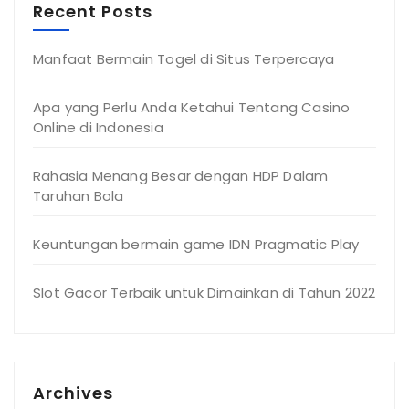
Recent Posts
Manfaat Bermain Togel di Situs Terpercaya
Apa yang Perlu Anda Ketahui Tentang Casino
Online di Indonesia
Rahasia Menang Besar dengan HDP Dalam
Taruhan Bola
Keuntungan bermain game IDN Pragmatic Play
Slot Gacor Terbaik untuk Dimainkan di Tahun 2022
Archives