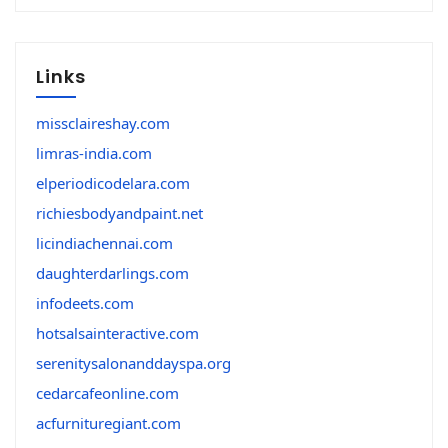
Links
missclaireshay.com
limras-india.com
elperiodicodelara.com
richiesbodyandpaint.net
licindiachennai.com
daughterdarlings.com
infodeets.com
hotsalsainteractive.com
serenitysalonanddayspa.org
cedarcafeonline.com
acfurnituregiant.com