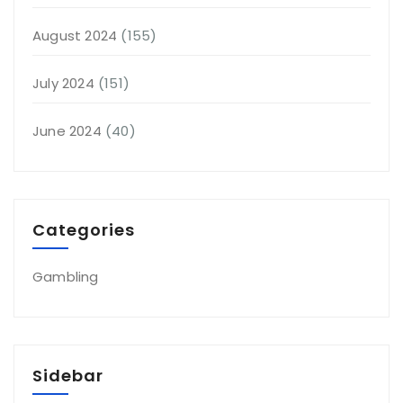
August 2024
(155)
July 2024
(151)
June 2024
(40)
Categories
Gambling
Sidebar