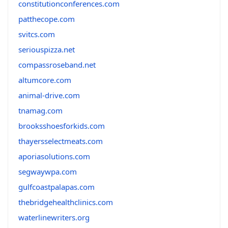
constitutionconferences.com
patthecope.com
svitcs.com
seriouspizza.net
compassroseband.net
altumcore.com
animal-drive.com
tnamag.com
brooksshoesforkids.com
thayersselectmeats.com
aporiasolutions.com
segwaywpa.com
gulfcoastpalapas.com
thebridgehealthclinics.com
waterlinewriters.org