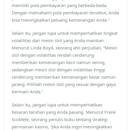
memiliki pola pembayaran yang berbeda-beda.
Dengan memahami pola pembayaran tersebut, Anda
bisa meningkatkan peluang kemenangan Anda.”
Selain itu, jangan lupa untuk memperhatikan tingkat
volatilitas dari mesin slot yang Anda mainkan.
Menurut Linda Boyd, seorang ahli perjudian, “Mesin
slot dengan volatilitas rendah cenderung
memberikan kemenangan kecil namun sering,
sedangkan mesin slot dengan volatilitas tinggi
cenderung memberikan kemenangan besar namun
jarang. Pilihlah mesin slot yang sesuai dengan gaya
bermain Anda.”
Selain itu, jangan lupa untuk memperhatikan
besaran taruhan yang Anda pasang. Menurut Frank
Scoblete, seorang penulis buku tentang strategi
permainan kasino, “Jika Anda ingin meningkatkan