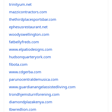
trinityum.net
mazzicontractors.com
thethirdplacesportsbar.com
ephesusrestaurant.net
woodyswellington.com
fatbellyfreds.com
www.elpatiodesigns.com
hudsonquarteryork.com
fibota.com
www.cdgerba.com
parunocentraldemusica.com
www.guardianangelassistedliving.com
trondhjemsturnforening.com
diamondplazakenya.com
tbwredlion.com