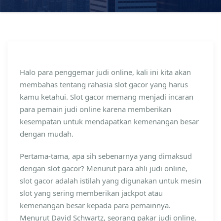
Halo para penggemar judi online, kali ini kita akan
membahas tentang rahasia slot gacor yang harus
kamu ketahui. Slot gacor memang menjadi incaran
para pemain judi online karena memberikan
kesempatan untuk mendapatkan kemenangan besar
dengan mudah.
Pertama-tama, apa sih sebenarnya yang dimaksud
dengan slot gacor? Menurut para ahli judi online,
slot gacor adalah istilah yang digunakan untuk mesin
slot yang sering memberikan jackpot atau
kemenangan besar kepada para pemainnya.
Menurut David Schwartz, seorang pakar judi online,