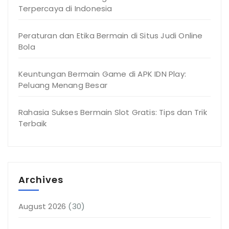
Terpercaya di Indonesia
Peraturan dan Etika Bermain di Situs Judi Online
Bola
Keuntungan Bermain Game di APK IDN Play:
Peluang Menang Besar
Rahasia Sukses Bermain Slot Gratis: Tips dan Trik
Terbaik
Archives
August 2026
(30)