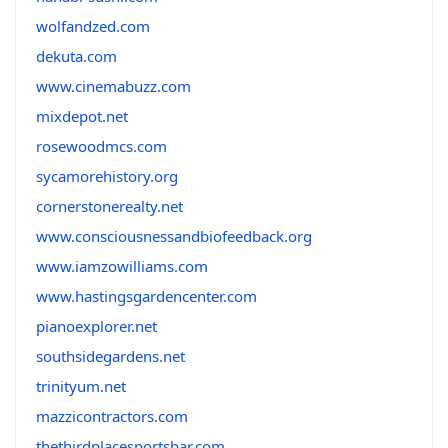
wolfandzed.com
dekuta.com
www.cinemabuzz.com
mixdepot.net
rosewoodmcs.com
sycamorehistory.org
cornerstonerealty.net
www.consciousnessandbiofeedback.org
www.iamzowilliams.com
www.hastingsgardencenter.com
pianoexplorer.net
southsidegardens.net
trinityum.net
mazzicontractors.com
thethirdplacesportsbar.com