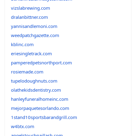
vizslabrewing.com
dralanbittner.com
yannisandlemoni.com
weedpatchgazette.com
kblinc.com
eriesingletrack.com
pamperedpetsnorthport.com
rosiemade.com
tupelodoughnuts.com
olathekidsdentistry.com
hanleyfuneralhomeinc.com
mejorpaquetesorlando.com
1stand10sportsbarandgrill.com
w4btx.com
angelstouchnaillash.com