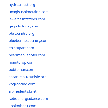
nydreamact.org
unagisushimetairie.com
jewelflashtattoos.com
getpcfixtoday.com
bbrtbandra.org
bluebonnetcountry.com
epicclipart.com
pearlmanilahotel.com
maintdrop.com
bobtoman.com
sosanimauxtunisie.org
kogroofing.com
alpinedentist.net
radioenergiadance.com
kookotheek.com