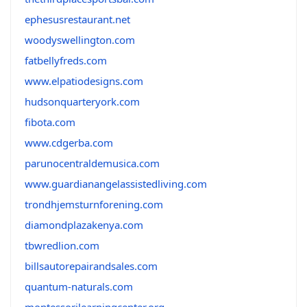
ephesusrestaurant.net
woodyswellington.com
fatbellyfreds.com
www.elpatiodesigns.com
hudsonquarteryork.com
fibota.com
www.cdgerba.com
parunocentraldemusica.com
www.guardianangelassistedliving.com
trondhjemsturnforening.com
diamondplazakenya.com
tbwredlion.com
billsautorepairandsales.com
quantum-naturals.com