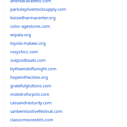
andreacavaletto.com
parksleylivestocksupply.com
boisedharmacenter.org
color-agestores.com
wipala.org
loyola-malawi.org
rosychicc.com
outpostboats.com
bytheendoftonight.com
hopeinthecities.org
gratefulgluttons.com
mobdroforpctv.com
cassandrasturdy.com
sanbenitoolivefestival.com
classicmoviestills.com