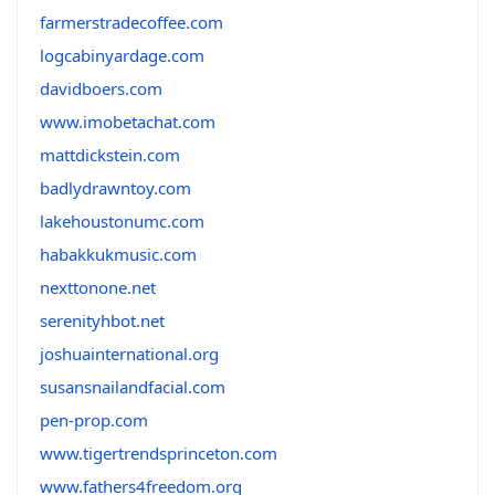
farmerstradecoffee.com
logcabinyardage.com
davidboers.com
www.imobetachat.com
mattdickstein.com
badlydrawntoy.com
lakehoustonumc.com
habakkukmusic.com
nexttonone.net
serenityhbot.net
joshuainternational.org
susansnailandfacial.com
pen-prop.com
www.tigertrendsprinceton.com
www.fathers4freedom.org