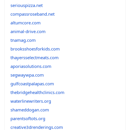
seriouspizza.net
compassroseband.net
altumcore.com
animal-drive.com
tnamag.com
brooksshoesforkids.com
thayersselectmeats.com
aporiasolutions.com
segwaywpa.com
gulfcoastpalapas.com
thebridgehealthclinics.com
waterlinewriters.org
shameddogan.com
parentsoftots.org
creative3drenderings.com