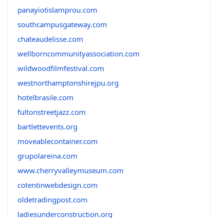
panayiotislamprou.com
southcampusgateway.com
chateaudelisse.com
wellborncommunityassociation.com
wildwoodfilmfestival.com
westnorthamptonshirejpu.org
hotelbrasile.com
fultonstreetjazz.com
bartlettevents.org
moveablecontainer.com
grupolareina.com
www.cherryvalleymuseum.com
cotentinwebdesign.com
oldetradingpost.com
ladiesunderconstruction.org