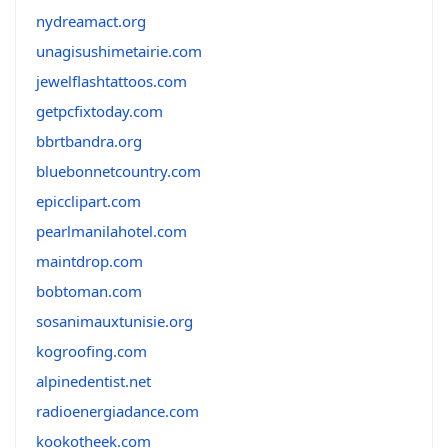
nydreamact.org
unagisushimetairie.com
jewelflashtattoos.com
getpcfixtoday.com
bbrtbandra.org
bluebonnetcountry.com
epicclipart.com
pearlmanilahotel.com
maintdrop.com
bobtoman.com
sosanimauxtunisie.org
kogroofing.com
alpinedentist.net
radioenergiadance.com
kookotheek.com