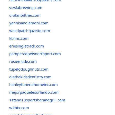
vizslabrewing.com
dralanbittner.com
yannisandlemoni.com
weedpatchgazette.com
kblinc.com
eriesingletrack.com
pamperedpetsnorthport.com
rosiemade.com
tupelodoughnuts.com
olathekidsdentistry.com
hanleyfuneralhomeinc.com
mejorpaquetesorlando.com
1stand10sportsbarandgrill.com
w4btx.com