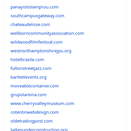
panayiotislamprou.com
southcampusgateway.com
chateaudelisse.com
wellborncommunityassociation.com
wildwoodfilmfestival.com
westnorthamptonshirejpu.org
hotelbrasile.com
fultonstreetjazz.com
bartlettevents.org
moveablecontainer.com
grupolareina.com
www.cherryvalleymuseum.com
cotentinwebdesign.com
oldetradingpost.com
ladiesunderconstruction.org