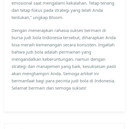
emosional saat mengalami kekalahan. Tetap tenang
dan tetap fokus pada strategi yang telah Anda
tentukan,” ungkap Bloom.
Dengan menerapkan rahasia sukses bermain di
bursa judi bola Indonesia tersebut, diharapkan Anda
bisa meraih kemenangan secara konsisten. Ingatlah
bahwa judi bola adalah permainan yang
mengandalkan keberuntungan, namun dengan
strategi dan manajemen yang baik, kesuksesan pasti
akan menghampiri Anda. Semoga artikel ini
bermanfaat bagi para pecinta judi bola di Indonesia.
Selamat bermain dan semoga sukses!