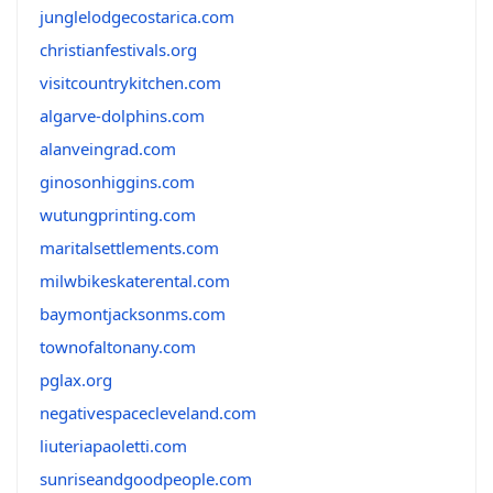
junglelodgecostarica.com
christianfestivals.org
visitcountrykitchen.com
algarve-dolphins.com
alanveingrad.com
ginosonhiggins.com
wutungprinting.com
maritalsettlements.com
milwbikeskaterental.com
baymontjacksonms.com
townofaltonany.com
pglax.org
negativespacecleveland.com
liuteriapaoletti.com
sunriseandgoodpeople.com