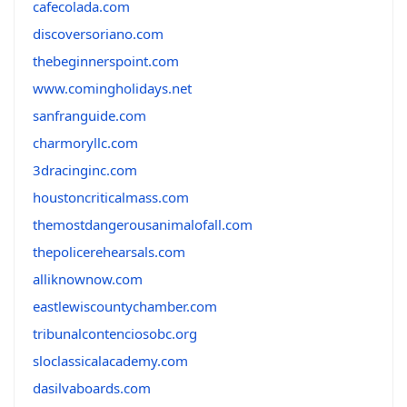
cafecolada.com
discoversoriano.com
thebeginnerspoint.com
www.comingholidays.net
sanfranguide.com
charmoryllc.com
3dracinginc.com
houstoncriticalmass.com
themostdangerousanimalofall.com
thepolicerehearsals.com
alliknownow.com
eastlewiscountychamber.com
tribunalcontenciosobc.org
sloclassicalacademy.com
dasilvaboards.com