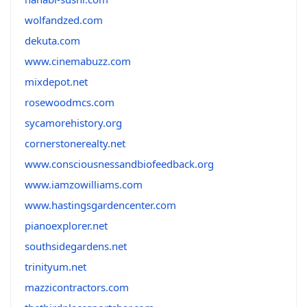
wolfandzed.com
dekuta.com
www.cinemabuzz.com
mixdepot.net
rosewoodmcs.com
sycamorehistory.org
cornerstonerealty.net
www.consciousnessandbiofeedback.org
www.iamzowilliams.com
www.hastingsgardencenter.com
pianoexplorer.net
southsidegardens.net
trinityum.net
mazzicontractors.com