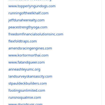
www.topperlyngundogs.com
runningoftheelkhalf.com
jeffdunaheerealty.com
peacestrengthyoga.com
freedomfinancialsolutionsinc.com
flexfoldtraps.com
amendsracingengines.com
www.kortormorthai.com
www.fatandqueer.com
anneashleyumc.org
landsurveyskansascity.com
stpauldeckbuilders.com
footingsunlimited.com
runsnoqualmie.com
www.docsdrugs.com