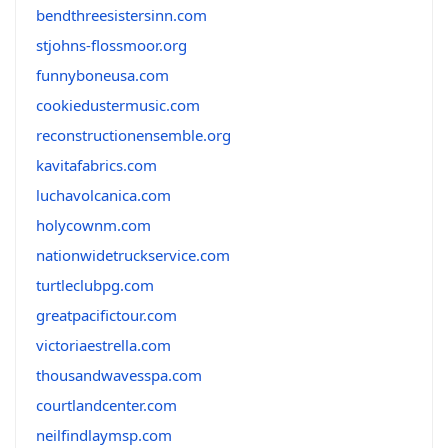
bendthreesistersinn.com
stjohns-flossmoor.org
funnyboneusa.com
cookiedustermusic.com
reconstructionensemble.org
kavitafabrics.com
luchavolcanica.com
holycownm.com
nationwidetruckservice.com
turtleclubpg.com
greatpacifictour.com
victoriaestrella.com
thousandwavesspa.com
courtlandcenter.com
neilfindlaymsp.com