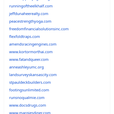
runningoftheelkhalf.com
jeffdunaheerealty.com
peacestrengthyoga.com
freedomfinancialsolutionsinc.com
flexfoldtraps.com
amendsracingengines.com
www.kortormorthai.com
www.fatandqueer.com
anneashleyumc.org
landsurveyskansascity.com
stpauldeckbuilders.com
footingsunlimited.com
runsnoqualmie.com
www.docsdrugs.com
www.margiesdiner.com