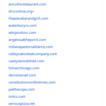
avicollisrestaurant.com
drcconline.org
v
theplacebarandgrill.com
waterburyrx.com
advpoolsinc.com
angelosatthepoint.com
indianapastorsalliance.com
valleyoakssteakcompany.com
caseyswoodshed.com
fixhairchicago.com
denizliesnaf.com
constitutionconferences.com
patthecope.com
svitcs.com
seriouspizza.net