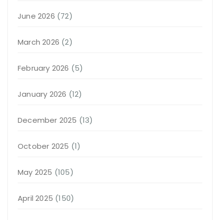
June 2026
(72)
March 2026
(2)
February 2026
(5)
January 2026
(12)
December 2025
(13)
October 2025
(1)
May 2025
(105)
April 2025
(150)