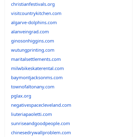
christianfestivals.org
visitcountrykitchen.com
algarve-dolphins.com
alanveingrad.com
ginosonhiggins.com
wutungprinting.com
maritalsettlements.com
milwbikeskaterental.com
baymontjacksonms.com
townofaltonany.com
pglax.org
negativespacecleveland.com
liuteriapaoletti.com
sunriseandgoodpeople.com
chinesedrywallproblem.com