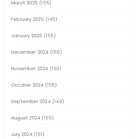
March 2025
(155)
February 2025
(140)
January 2025
(155)
December 2024
(155)
November 2024
(150)
October 2024
(155)
September 2024
(149)
August 2024
(155)
July 2024
(151)