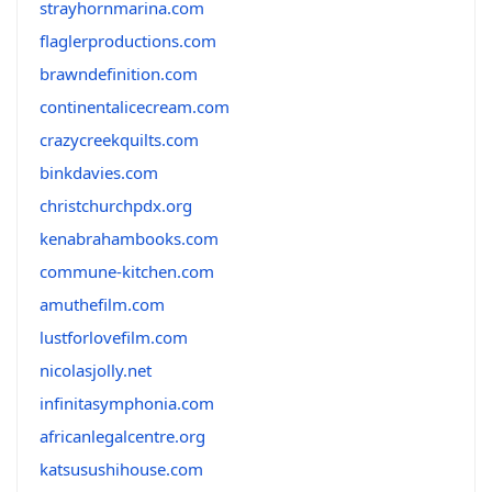
strayhornmarina.com
flaglerproductions.com
brawndefinition.com
continentalicecream.com
crazycreekquilts.com
binkdavies.com
christchurchpdx.org
kenabrahambooks.com
commune-kitchen.com
amuthefilm.com
lustforlovefilm.com
nicolasjolly.net
infinitasymphonia.com
africanlegalcentre.org
katsusushihouse.com