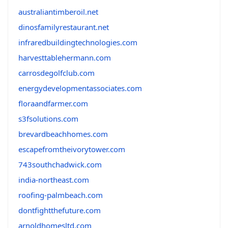
australiantimberoil.net
dinosfamilyrestaurant.net
infraredbuildingtechnologies.com
harvesttablehermann.com
carrosdegolfclub.com
energydevelopmentassociates.com
floraandfarmer.com
s3fsolutions.com
brevardbeachhomes.com
escapefromtheivorytower.com
743southchadwick.com
india-northeast.com
roofing-palmbeach.com
dontfightthefuture.com
arnoldhomesltd.com