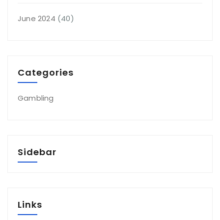
June 2024
(40)
Categories
Gambling
Sidebar
Links