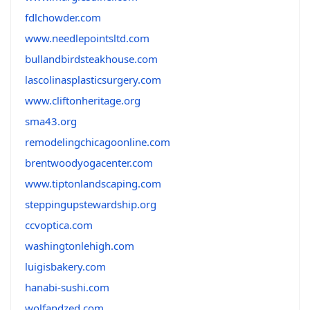
fdlchowder.com
www.needlepointsltd.com
bullandbirdsteakhouse.com
lascolinasplasticsurgery.com
www.cliftonheritage.org
sma43.org
remodelingchicagoonline.com
brentwoodyogacenter.com
www.tiptonlandscaping.com
steppingupstewardship.org
ccvoptica.com
washingtonlehigh.com
luigisbakery.com
hanabi-sushi.com
wolfandzed.com