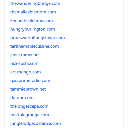
thewanderingbridge.com
themalleablemom.com
kennethcoletime.com
hungryburlington.com
brunswickatlongstown.com
tartinemaplecuisine.com
janekramer.net
nizi-sushi.com
art-mengo.com
gaiaprimeradio.com
tammiebrown.net
dutonc.com
thelongescape.com
mattolegrange.com
junglelodgecostarica.com