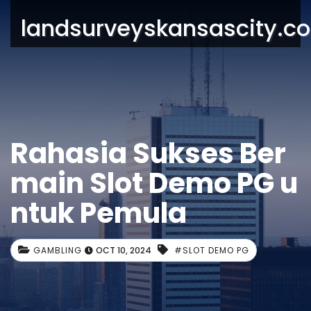
landsurveyskansascity.c
Rahasia Sukses Ber
main Slot Demo PG u
ntuk Pemula
GAMBLING
OCT 10, 2024
#SLOT DEMO PG