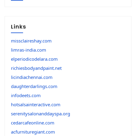
Links
missclaireshay.com
limras-india.com
elperiodicodelara.com
richiesbodyandpaint.net
licindiachennai.com
daughterdarlings.com
infodeets.com
hotsalsainteractive.com
serenitysalonanddayspa.org
cedarcafeonline.com
acfurnituregiant.com