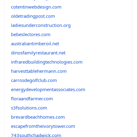
cotentinwebdesign.com
oldetradingpost.com
ladiesunderconstruction.org
bebeslectores.com
australiantimberoil.net
dinosfamilyrestaurant.net
infraredbuildingtechnologies.com
harvesttablehermann.com
carrosdegolfclub.com
energydevelopmentassociates.com
floraandfarmer.com
s3fsolutions.com
brevardbeachhomes.com
escapefromtheivorytower.com
743southchadwick.com