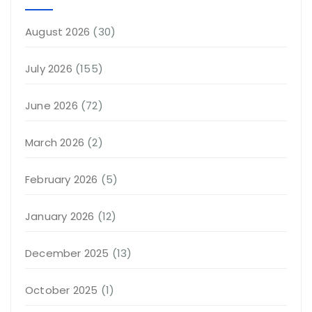
August 2026
(30)
July 2026
(155)
June 2026
(72)
March 2026
(2)
February 2026
(5)
January 2026
(12)
December 2025
(13)
October 2025
(1)