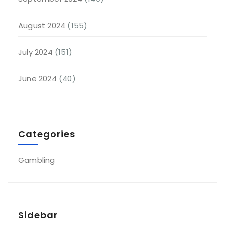
August 2024
(155)
July 2024
(151)
June 2024
(40)
Categories
Gambling
Sidebar