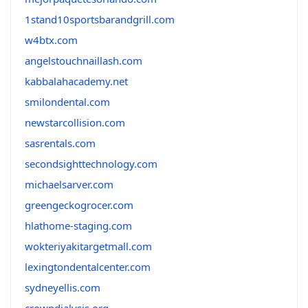
1stand10sportsbarandgrill.com
w4btx.com
angelstouchnaillash.com
kabbalahacademy.net
smilondental.com
newstarcollision.com
sasrentals.com
secondsighttechnology.com
michaelsarver.com
greengeckogrocer.com
hlathome-staging.com
wokteriyakitargetmall.com
lexingtondentalcenter.com
sydneyellis.com