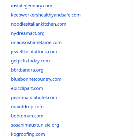
instalegendary.com
keepworkershealthyandsafe.com
noodlesitaliankitchen.com
nydreamact.org
unagisushimetairie.com
jewelflashtattoos.com
getpcfixtoday.com
bbrtbandra.org
bluebonnetcountry.com
epicclipart.com
pearlmanilahotel.com
maintdrop.com
bobtoman.com
sosanimauxtunisie.org
kogroofing.com