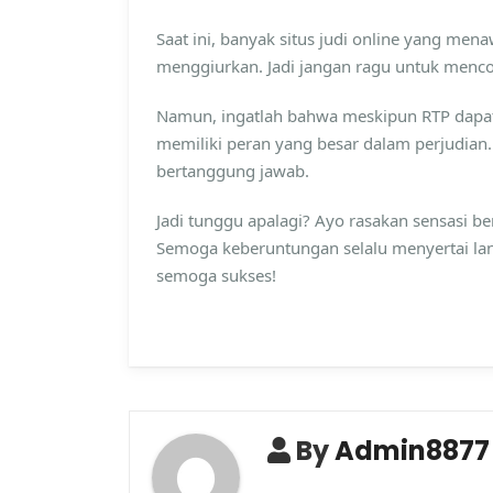
Saat ini, banyak situs judi online yang me
menggiurkan. Jadi jangan ragu untuk menc
Namun, ingatlah bahwa meskipun RTP dapat
memiliki peran yang besar dalam perjudian.
bertanggung jawab.
Jadi tunggu apalagi? Ayo rasakan sensasi b
Semoga keberuntungan selalu menyertai la
semoga sukses!
By
Admin8877