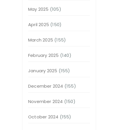
May 2025
(105)
April 2025
(150)
March 2025
(155)
February 2025
(140)
January 2025
(155)
December 2024
(155)
November 2024
(150)
October 2024
(155)