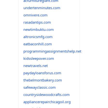
acfurnituregiant.com
undertenminutes.com
omnivere.com
rasadantips.com
newtimbuktu.com
altronicsmfg.com
eatbaconhill.com
programmingassignmentshelp.net
kidssleepover.com
newtravels.net
paydayloansforus.com
thebelmontbakery.com
safewayclassic.com
countrysidewoodcrafts.com
appliancerepairchicagoil.org