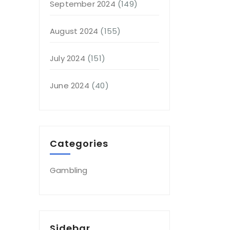
September 2024
(149)
August 2024
(155)
July 2024
(151)
June 2024
(40)
Categories
Gambling
Sidebar