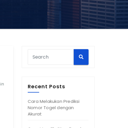
in
Recent Posts
Cara Melakukan Prediksi
Nomor Togel dengan
Akurat