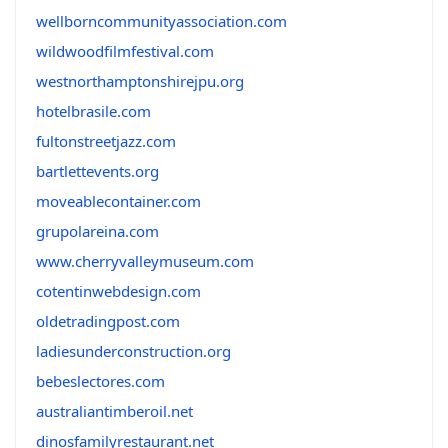
wellborncommunityassociation.com
wildwoodfilmfestival.com
westnorthamptonshirejpu.org
hotelbrasile.com
fultonstreetjazz.com
bartlettevents.org
moveablecontainer.com
grupolareina.com
www.cherryvalleymuseum.com
cotentinwebdesign.com
oldetradingpost.com
ladiesunderconstruction.org
bebeslectores.com
australiantimberoil.net
dinosfamilyrestaurant.net