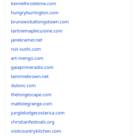
kennethcoletime.com
hungryburlington.com
brunswickatlongstown.com
tartinemaplecuisine.com
janekramer.net
nizi-sushi.com
art-mengo.com
gaiaprimeradio.com
tammiebrown.net
dutonc.com
thelongescape.com
mattolegrange.com
junglelodgecostarica.com
christianfestivals.org
visitcountrykitchen.com