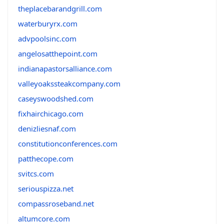
theplacebarandgrill.com
waterburyrx.com
advpoolsinc.com
angelosatthepoint.com
indianapastorsalliance.com
valleyoakssteakcompany.com
caseyswoodshed.com
fixhairchicago.com
denizliesnaf.com
constitutionconferences.com
patthecope.com
svitcs.com
seriouspizza.net
compassroseband.net
altumcore.com