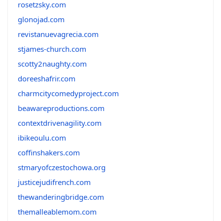
rosetzsky.com
glonojad.com
revistanuevagrecia.com
stjames-church.com
scotty2naughty.com
doreeshafrir.com
charmcitycomedyproject.com
beawareproductions.com
contextdrivenagility.com
ibikeoulu.com
coffinshakers.com
stmaryofczestochowa.org
justicejudifrench.com
thewanderingbridge.com
themalleablemom.com