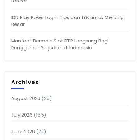
Lancar
IDN Play Poker Login: Tips dan Trik untuk Menang
Besar
Manfaat Bermain Slot RTP Langsung Bagi
Penggemar Perjudian di Indonesia
Archives
August 2026
(25)
July 2026
(155)
June 2026
(72)