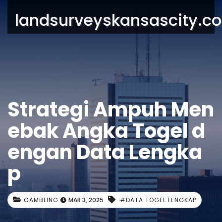
landsurveyskansascity.c
Strategi Ampuh Men
ebak Angka Togel d
engan Data Lengka
p
GAMBLING
MAR 3, 2025
#DATA TOGEL LENGKAP