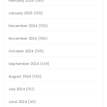
February 2025
(140)
January 2025
(155)
December 2024
(155)
November 2024
(150)
October 2024
(155)
September 2024
(149)
August 2024
(155)
July 2024
(151)
June 2024
(40)