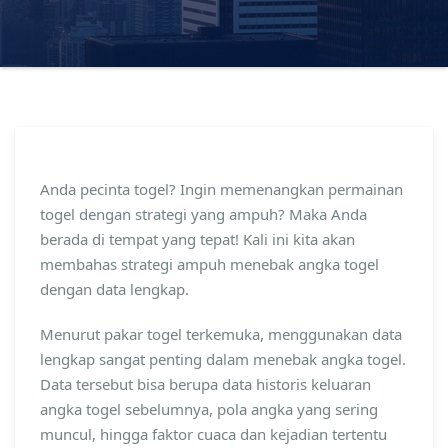
Anda pecinta togel? Ingin memenangkan permainan
togel dengan strategi yang ampuh? Maka Anda
berada di tempat yang tepat! Kali ini kita akan
membahas strategi ampuh menebak angka togel
dengan data lengkap.
Menurut pakar togel terkemuka, menggunakan data
lengkap sangat penting dalam menebak angka togel.
Data tersebut bisa berupa data historis keluaran
angka togel sebelumnya, pola angka yang sering
muncul, hingga faktor cuaca dan kejadian tertentu