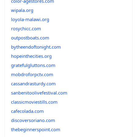
color-agestores.com
wipala.org
loyola-malawi.org
rosychicc.com
outpostboats.com
bytheendoftonight.com
hopeinthecities.org
gratefulgluttons.com
mobdroforpctv.com
cassandrasturdy.com
sanbenitoolivefestival.com
classicmoviestills.com
cafecolada.com
discoversoriano.com
thebeginnerspoint.com