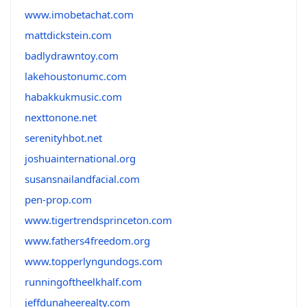
www.imobetachat.com
mattdickstein.com
badlydrawntoy.com
lakehoustonumc.com
habakkukmusic.com
nexttonone.net
serenityhbot.net
joshuainternational.org
susansnailandfacial.com
pen-prop.com
www.tigertrendsprinceton.com
www.fathers4freedom.org
www.topperlyngundogs.com
runningoftheelkhalf.com
jeffdunaheerealty.com