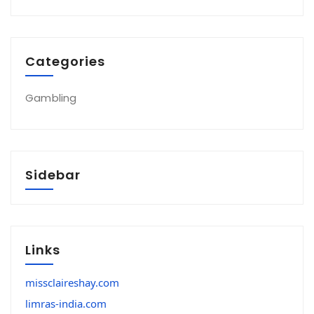
Categories
Gambling
Sidebar
Links
missclaireshay.com
limras-india.com