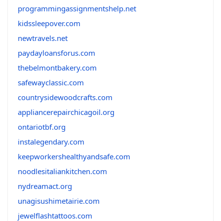
programmingassignmentshelp.net
kidssleepover.com
newtravels.net
paydayloansforus.com
thebelmontbakery.com
safewayclassic.com
countrysidewoodcrafts.com
appliancerepairchicagoil.org
ontariotbf.org
instalegendary.com
keepworkershealthyandsafe.com
noodlesitaliankitchen.com
nydreamact.org
unagisushimetairie.com
jewelflashtattoos.com