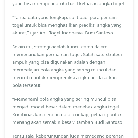
yang bisa mempengaruhi hasil keluaran angka togel.
“Tanpa data yang lengkap, sulit bagi para pemain
togel untuk bisa menghasilkan prediksi angka yang
akurat,” ujar Ahli Togel Indonesia, Budi Santoso.
Selain itu, strategi adalah kunci utama dalam
memenangkan permainan togel. Salah satu strategi
ampuh yang bisa digunakan adalah dengan
mempelajari pola angka yang sering muncul dan
mencoba untuk memprediksi angka berdasarkan
pola tersebut.
“Memahami pola angka yang sering muncul bisa
menjadi modal besar dalam menebak angka togel.
Kombinasikan dengan data lengkap, peluang untuk
menang akan semakin besar,” tambah Budi Santoso.
Tentu saja, keberuntungan juga memegang peranan