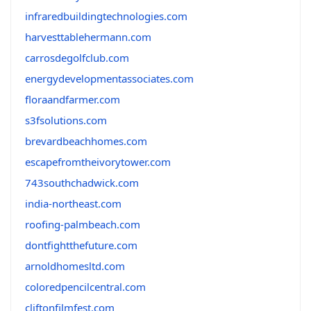
infraredbuildingtechnologies.com
harvesttablehermann.com
carrosdegolfclub.com
energydevelopmentassociates.com
floraandfarmer.com
s3fsolutions.com
brevardbeachhomes.com
escapefromtheivorytower.com
743southchadwick.com
india-northeast.com
roofing-palmbeach.com
dontfightthefuture.com
arnoldhomesltd.com
coloredpencilcentral.com
cliftonfilmfest.com