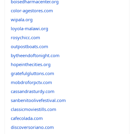
boisedharmacenter.org
color-agestores.com
wipala.org
loyola-malawi.org
rosychicc.com
outpostboats.com
bytheendoftonight.com
hopeinthecities.org
gratefulgluttons.com
mobdroforpctv.com
cassandrasturdy.com
sanbenitoolivefestival.com
classicmoviestills.com
cafecolada.com
discoversoriano.com