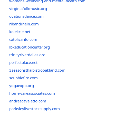
womens-wellbeing-and-mental-health.com
virginiafolkmusic.org
ovationsdance.com
ribandrhein.com
kolekcje.net
catolicanto.com
lbkeducationcenter.org
trinityriverdallas.org
perfectplace.net
3seasonsthaibistrooakland.com
scribblefire.com
yogaexpo.org
home-careassociates.com
andreacavaletto.com
parksleylivestocksupply.com