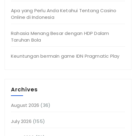
Apa yang Perlu Anda Ketahui Tentang Casino
Online di Indonesia
Rahasia Menang Besar dengan HDP Dalam
Taruhan Bola
Keuntungan bermain game IDN Pragmatic Play
Archives
August 2026
(36)
July 2026
(155)