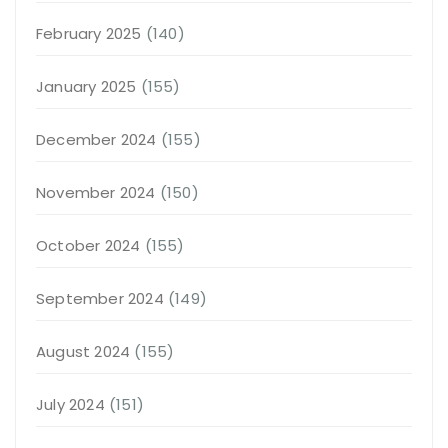
February 2025
(140)
January 2025
(155)
December 2024
(155)
November 2024
(150)
October 2024
(155)
September 2024
(149)
August 2024
(155)
July 2024
(151)