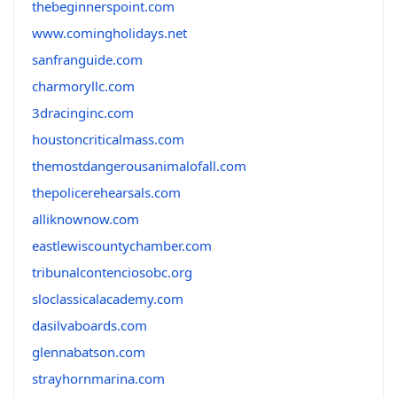
thebeginnerspoint.com
www.comingholidays.net
sanfranguide.com
charmoryllc.com
3dracinginc.com
houstoncriticalmass.com
themostdangerousanimalofall.com
thepolicerehearsals.com
alliknownow.com
eastlewiscountychamber.com
tribunalcontenciosobc.org
sloclassicalacademy.com
dasilvaboards.com
glennabatson.com
strayhornmarina.com