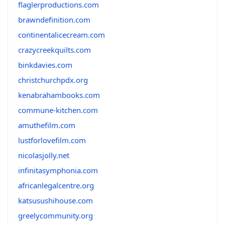
flaglerproductions.com
brawndefinition.com
continentalicecream.com
crazycreekquilts.com
binkdavies.com
christchurchpdx.org
kenabrahambooks.com
commune-kitchen.com
amuthefilm.com
lustforlovefilm.com
nicolasjolly.net
infinitasymphonia.com
africanlegalcentre.org
katsusushihouse.com
greelycommunity.org