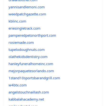
yannisandlemoni.com
weedpatchgazette.com
kblinc.com
eriesingletrack.com
pamperedpetsnorthport.com
rosiemade.com
tupelodoughnuts.com
olathekidsdentistry.com
hanleyfuneralhomeinc.com
mejorpaquetesorlando.com
1stand10sportsbarandgrill.com
w4btx.com
angelstouchnaillash.com
kabbalahacademy.net