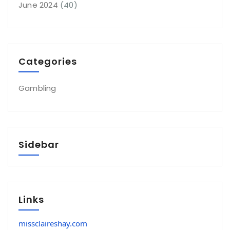
June 2024
(40)
Categories
Gambling
Sidebar
Links
missclaireshay.com