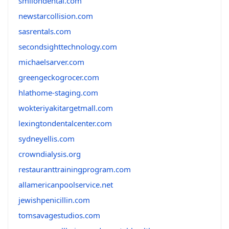
smilondental.com
newstarcollision.com
sasrentals.com
secondsighttechnology.com
michaelsarver.com
greengeckogrocer.com
hlathome-staging.com
wokteriyakitargetmall.com
lexingtondentalcenter.com
sydneyellis.com
crowndialysis.org
restauranttrainingprogram.com
allamericanpoolservice.net
jewishpenicillin.com
tomsavagestudios.com