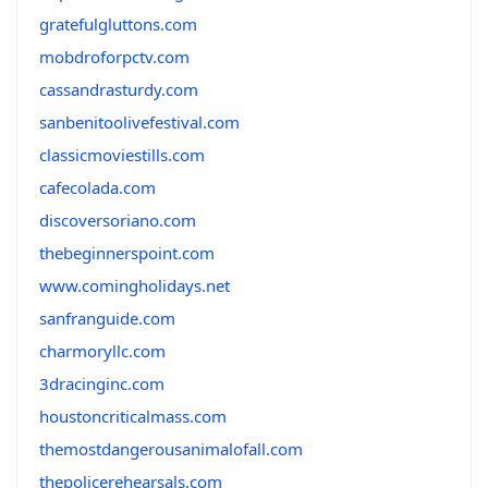
gratefulgluttons.com
mobdroforpctv.com
cassandrasturdy.com
sanbenitoolivefestival.com
classicmoviestills.com
cafecolada.com
discoversoriano.com
thebeginnerspoint.com
www.comingholidays.net
sanfranguide.com
charmoryllc.com
3dracinginc.com
houstoncriticalmass.com
themostdangerousanimalofall.com
thepolicerehearsals.com