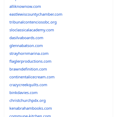
alliknownow.com
eastlewiscountychamber.com
tribunalcontenciosobc.org
sloclassicalacademy.com
dasilvaboards.com
glennabatson.com
strayhornmarina.com
flaglerproductions.com
brawndefinition.com
continentalicecream.com
crazycreekquilts.com
binkdavies.com
christchurchpdx.org
kenabrahambooks.com
commune-kitchen.com