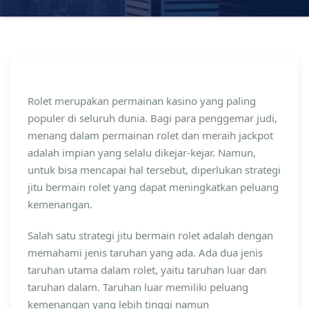
Rolet merupakan permainan kasino yang paling
populer di seluruh dunia. Bagi para penggemar judi,
menang dalam permainan rolet dan meraih jackpot
adalah impian yang selalu dikejar-kejar. Namun,
untuk bisa mencapai hal tersebut, diperlukan strategi
jitu bermain rolet yang dapat meningkatkan peluang
kemenangan.
Salah satu strategi jitu bermain rolet adalah dengan
memahami jenis taruhan yang ada. Ada dua jenis
taruhan utama dalam rolet, yaitu taruhan luar dan
taruhan dalam. Taruhan luar memiliki peluang
kemenangan yang lebih tinggi namun