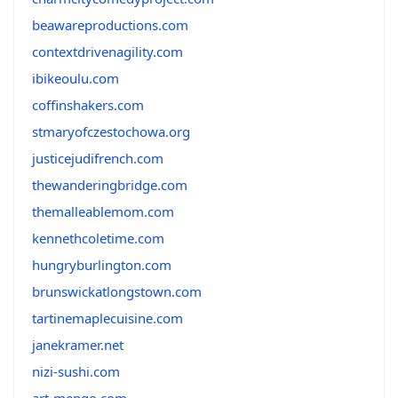
beawareproductions.com
contextdrivenagility.com
ibikeoulu.com
coffinshakers.com
stmaryofczestochowa.org
justicejudifrench.com
thewanderingbridge.com
themalleablemom.com
kennethcoletime.com
hungryburlington.com
brunswickatlongstown.com
tartinemaplecuisine.com
janekramer.net
nizi-sushi.com