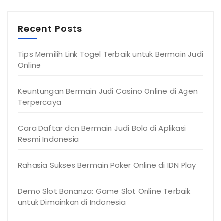
Recent Posts
Tips Memilih Link Togel Terbaik untuk Bermain Judi
Online
Keuntungan Bermain Judi Casino Online di Agen
Terpercaya
Cara Daftar dan Bermain Judi Bola di Aplikasi
Resmi Indonesia
Rahasia Sukses Bermain Poker Online di IDN Play
Demo Slot Bonanza: Game Slot Online Terbaik
untuk Dimainkan di Indonesia