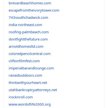
brevardbeachhomes.com
escapefromtheivorytower.com
743southchadwick.com
india-northeast.com
roofing-palmbeach.com
dontfightthefuture.com
arnoldhomesltd.com
coloredpencilcentral.com
cliftonfilmfest.com
imperialbarandlounge.com
raisedoutdoors.com
thinkwithyourheart.net
utahbankruptcyattorneys.net
irocknroll.com
www.wordoflife2000.org