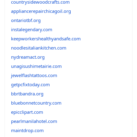
countrysidewoodcrafts.com
appliancerepairchicagoil.org
ontariotbf.org
instalegendary.com
keepworkershealthyandsafe.com
noodlesitaliankitchen.com
nydreamact.org
unagisushimetairie.com
jewelflashtattoos.com
getpcfixtoday.com
bbrtbandra.org
bluebonnetcountry.com
epicclipart.com
pearlmanilahotel.com
maintdrop.com