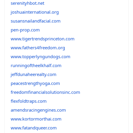
serenityhbot.net
joshuainternational.org
susansnailandfacial.com
pen-prop.com
www.tigertrendsprinceton.com
www.fathers4freedom.org
www.topperlyngundogs.com
runningoftheelkhalf.com
jeffdunaheerealty.com
peacestrengthyoga.com
freedomfinancialsolutionsinc.com
flexfoldtraps.com
amendsracingengines.com
www.kortormorthai.com
www.fatandqueer.com