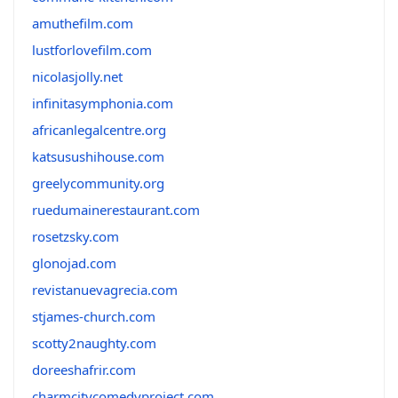
amuthefilm.com
lustforlovefilm.com
nicolasjolly.net
infinitasymphonia.com
africanlegalcentre.org
katsusushihouse.com
greelycommunity.org
ruedumainerestaurant.com
rosetzsky.com
glonojad.com
revistanuevagrecia.com
stjames-church.com
scotty2naughty.com
doreeshafrir.com
charmcitycomedyproject.com