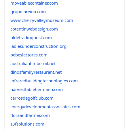
moveablecontainer.com
grupolareina.com
www.cherryvalleymuseum.com
cotentinwebdesign.com
oldetradingpost.com
ladiesunderconstruction.org
bebeslectores.com
australiantimberoil.net
dinosfamilyrestaurant.net
infraredbuildingtechnologies.com
harvesttablehermann.com
carrosdegolfclub.com
energydevelopmentassociates.com
floraandfarmer.com
s3fsolutions.com