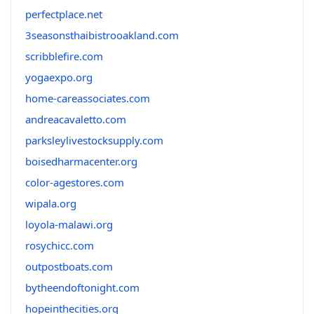
perfectplace.net
3seasonsthaibistrooakland.com
scribblefire.com
yogaexpo.org
home-careassociates.com
andreacavaletto.com
parksleylivestocksupply.com
boisedharmacenter.org
color-agestores.com
wipala.org
loyola-malawi.org
rosychicc.com
outpostboats.com
bytheendoftonight.com
hopeinthecities.org