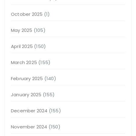
October 2025
(1)
May 2025
(105)
April 2025
(150)
March 2025
(155)
February 2025
(140)
January 2025
(155)
December 2024
(155)
November 2024
(150)