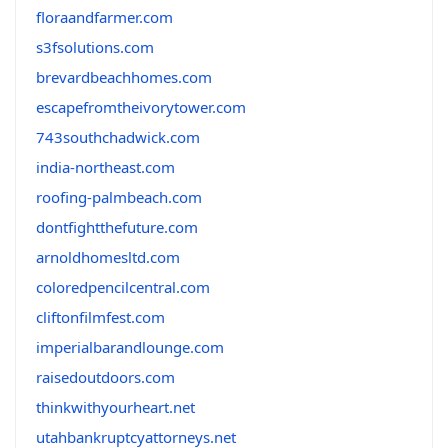
floraandfarmer.com
s3fsolutions.com
brevardbeachhomes.com
escapefromtheivorytower.com
743southchadwick.com
india-northeast.com
roofing-palmbeach.com
dontfightthefuture.com
arnoldhomesltd.com
coloredpencilcentral.com
cliftonfilmfest.com
imperialbarandlounge.com
raisedoutdoors.com
thinkwithyourheart.net
utahbankruptcyattorneys.net