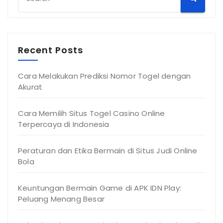
Recent Posts
Cara Melakukan Prediksi Nomor Togel dengan
Akurat
Cara Memilih Situs Togel Casino Online
Terpercaya di Indonesia
Peraturan dan Etika Bermain di Situs Judi Online
Bola
Keuntungan Bermain Game di APK IDN Play:
Peluang Menang Besar