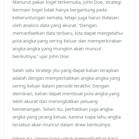
Menurut pakar togel terkemuka, John Doe, strategi
bermain togel tidak hanya bergantung pada
keberuntungan semata, tetapi juga harus didasari
oleh analisis data yang akurat. “Dengan
memanfaatkan data terbaru, kita dapat mengetahui
pola angka yang sering keluar dan memperkirakan
angka-angka yang mungkin akan muncul
berikutnya,” ujar John Doe.
Salah satu strategi jitu yang dapat kalian terapkan
adalah dengan memperhatikan angka-angka yang
sering keluar dalam periode terakhir. Dengan
demikian, kalian dapat membuat pola angka yang
lebih akurat dan meningkatkan peluang
kemenangan. Selain itu, perhatikan juga angka-
angka yang jarang keluar, karena siapa tahu angka
tersebut akan muncul dalam draw berikutnya.
Selain itu, jangan lupa untuk memanfaatkan hasil