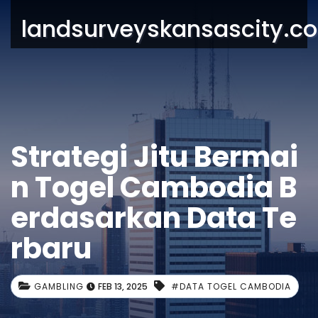
landsurveyskansascity.c
Strategi Jitu Bermai
n Togel Cambodia B
erdasarkan Data Te
rbaru
GAMBLING
FEB 13, 2025
#DATA TOGEL CAMBODIA