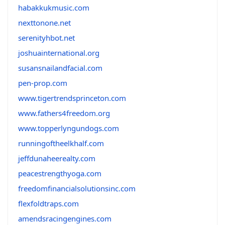
habakkukmusic.com
nexttonone.net
serenityhbot.net
joshuainternational.org
susansnailandfacial.com
pen-prop.com
www.tigertrendsprinceton.com
www.fathers4freedom.org
www.topperlyngundogs.com
runningoftheelkhalf.com
jeffdunaheerealty.com
peacestrengthyoga.com
freedomfinancialsolutionsinc.com
flexfoldtraps.com
amendsracingengines.com