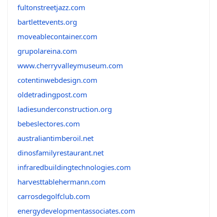
fultonstreetjazz.com
bartlettevents.org
moveablecontainer.com
grupolareina.com
www.cherryvalleymuseum.com
cotentinwebdesign.com
oldetradingpost.com
ladiesunderconstruction.org
bebeslectores.com
australiantimberoil.net
dinosfamilyrestaurant.net
infraredbuildingtechnologies.com
harvesttablehermann.com
carrosdegolfclub.com
energydevelopmentassociates.com