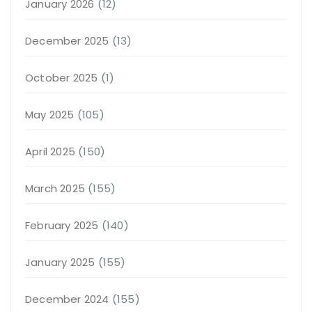
January 2026
(12)
December 2025
(13)
October 2025
(1)
May 2025
(105)
April 2025
(150)
March 2025
(155)
February 2025
(140)
January 2025
(155)
December 2024
(155)