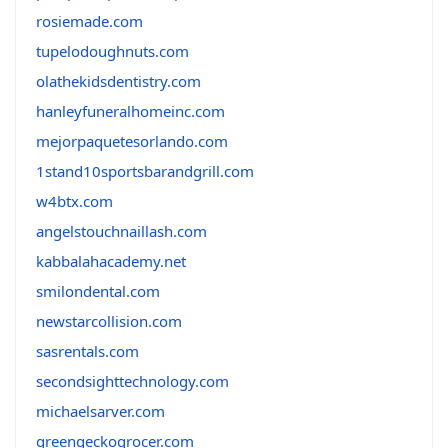
rosiemade.com
tupelodoughnuts.com
olathekidsdentistry.com
hanleyfuneralhomeinc.com
mejorpaquetesorlando.com
1stand10sportsbarandgrill.com
w4btx.com
angelstouchnaillash.com
kabbalahacademy.net
smilondental.com
newstarcollision.com
sasrentals.com
secondsighttechnology.com
michaelsarver.com
greengeckogrocer.com