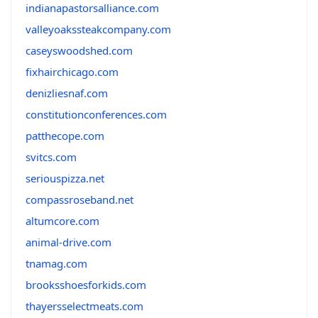
indianapastorsalliance.com
valleyoakssteakcompany.com
caseyswoodshed.com
fixhairchicago.com
denizliesnaf.com
constitutionconferences.com
patthecope.com
svitcs.com
seriouspizza.net
compassroseband.net
altumcore.com
animal-drive.com
tnamag.com
brooksshoesforkids.com
thayersselectmeats.com