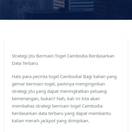
Strategi Jitu Bermain Togel Cambodia Berdasarkan
Data Terbaru
Halo para pecinta togel Cambodia! Bagi kalian yang
gemar bermain togel, pastinya menginginkan
strategi jitu yang dapat meningkatkan peluang
kemenangan, bukan? Nah, kali ini kita akan
membahas strategi bermain togel Cambodia
berdasarkan data terbaru yang dapat membantu
kalian meraih jackpot yang diimpikan.