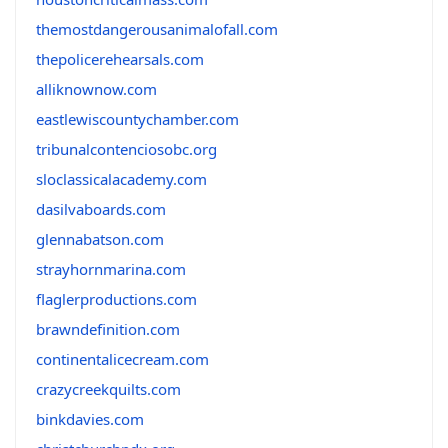
themostdangerousanimalofall.com
thepolicerehearsals.com
alliknownow.com
eastlewiscountychamber.com
tribunalcontenciosobc.org
sloclassicalacademy.com
dasilvaboards.com
glennabatson.com
strayhornmarina.com
flaglerproductions.com
brawndefinition.com
continentalicecream.com
crazycreekquilts.com
binkdavies.com