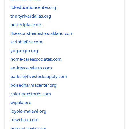
lbkeducationcenter.org
trinityriverdallas.org
perfectplace.net
3seasonsthaibistrooakland.com
scribblefire.com
yogaexpo.org
home-careassociates.com
andreacavaletto.com
parksleylivestocksupply.com
boisedharmacenter.org
color-agestores.com
wipala.org
loyola-malawi.org
rosychicc.com
outpostboats.com