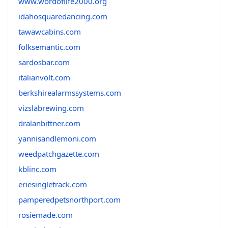
www.wordoflife2000.org
idahosquaredancing.com
tawawcabins.com
folksemantic.com
sardosbar.com
italianvolt.com
berkshirealarmssystems.com
vizslabrewing.com
dralanbittner.com
yannisandlemoni.com
weedpatchgazette.com
kblinc.com
eriesingletrack.com
pamperedpetsnorthport.com
rosiemade.com