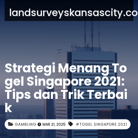
landsurveyskansascity.c
Strategi Menang To
gel Singapore 2021:
Tips dan Trik Terbai
k
GAMBLING
MAR 21, 2025
#TOGEL SINGAPORE 2021