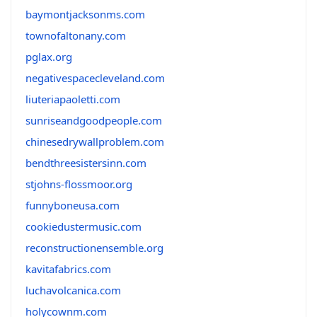
baymontjacksonms.com
townofaltonany.com
pglax.org
negativespacecleveland.com
liuteriapaoletti.com
sunriseandgoodpeople.com
chinesedrywallproblem.com
bendthreesistersinn.com
stjohns-flossmoor.org
funnyboneusa.com
cookiedustermusic.com
reconstructionensemble.org
kavitafabrics.com
luchavolcanica.com
holycownm.com