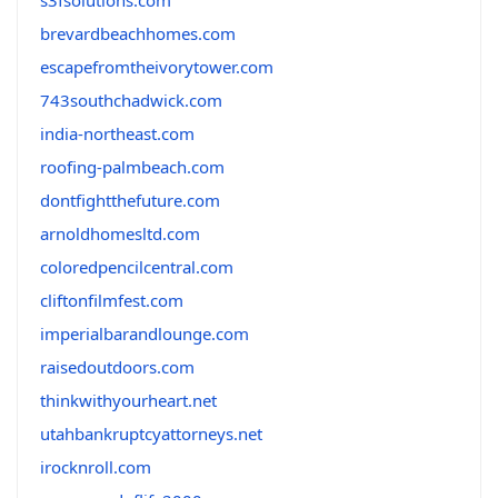
s3fsolutions.com
brevardbeachhomes.com
escapefromtheivorytower.com
743southchadwick.com
india-northeast.com
roofing-palmbeach.com
dontfightthefuture.com
arnoldhomesltd.com
coloredpencilcentral.com
cliftonfilmfest.com
imperialbarandlounge.com
raisedoutdoors.com
thinkwithyourheart.net
utahbankruptcyattorneys.net
irocknroll.com