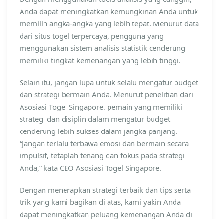
Anda dapat meningkatkan kemungkinan Anda untuk
memilih angka-angka yang lebih tepat. Menurut data
dari situs togel terpercaya, pengguna yang
menggunakan sistem analisis statistik cenderung
memiliki tingkat kemenangan yang lebih tinggi.
Selain itu, jangan lupa untuk selalu mengatur budget
dan strategi bermain Anda. Menurut penelitian dari
Asosiasi Togel Singapore, pemain yang memiliki
strategi dan disiplin dalam mengatur budget
cenderung lebih sukses dalam jangka panjang.
“Jangan terlalu terbawa emosi dan bermain secara
impulsif, tetaplah tenang dan fokus pada strategi
Anda,” kata CEO Asosiasi Togel Singapore.
Dengan menerapkan strategi terbaik dan tips serta
trik yang kami bagikan di atas, kami yakin Anda
dapat meningkatkan peluang kemenangan Anda di