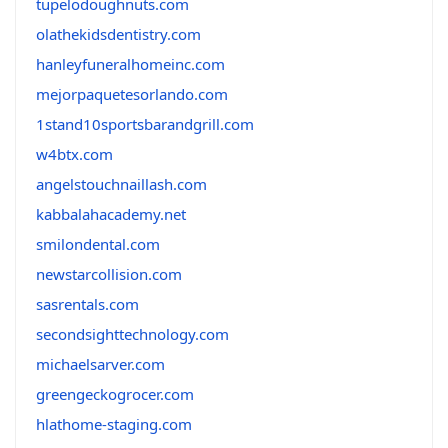
tupelodoughnuts.com
olathekidsdentistry.com
hanleyfuneralhomeinc.com
mejorpaquetesorlando.com
1stand10sportsbarandgrill.com
w4btx.com
angelstouchnaillash.com
kabbalahacademy.net
smilondental.com
newstarcollision.com
sasrentals.com
secondsighttechnology.com
michaelsarver.com
greengeckogrocer.com
hlathome-staging.com