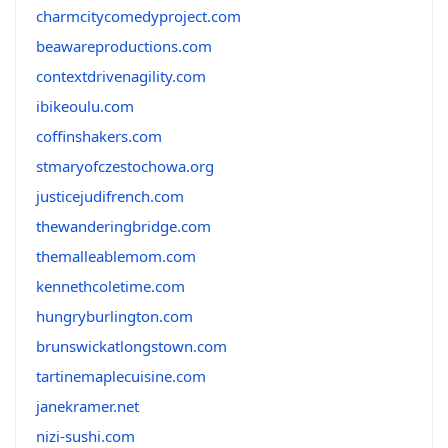
charmcitycomedyproject.com
beawareproductions.com
contextdrivenagility.com
ibikeoulu.com
coffinshakers.com
stmaryofczestochowa.org
justicejudifrench.com
thewanderingbridge.com
themalleablemom.com
kennethcoletime.com
hungryburlington.com
brunswickatlongstown.com
tartinemaplecuisine.com
janekramer.net
nizi-sushi.com