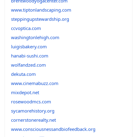
brentwoodyogacenter.com
www.tiptonlandscaping.com
steppingupstewardship.org
ccvoptica.com
washingtonlehigh.com
luigisbakery.com
hanabi-sushi.com
wolfandzed.com
dekuta.com
www.cinemabuzz.com
mixdepot.net
rosewoodmcs.com
sycamorehistory.org
cornerstonerealty.net
www.consciousnessandbiofeedback.org