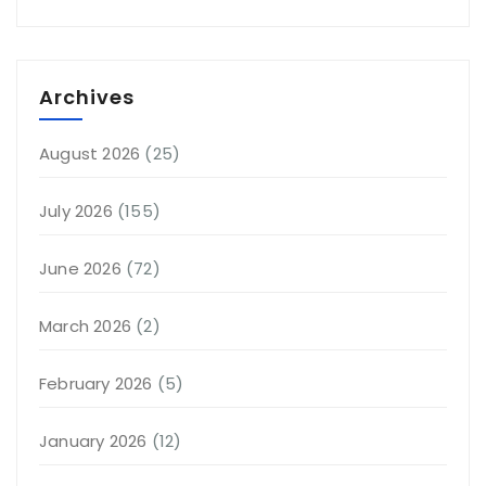
Archives
August 2026
(25)
July 2026
(155)
June 2026
(72)
March 2026
(2)
February 2026
(5)
January 2026
(12)