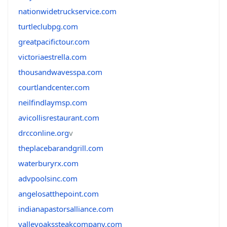
nationwidetruckservice.com
turtleclubpg.com
greatpacifictour.com
victoriaestrella.com
thousandwavesspa.com
courtlandcenter.com
neilfindlaymsp.com
avicollisrestaurant.com
drcconline.org
v
theplacebarandgrill.com
waterburyrx.com
advpoolsinc.com
angelosatthepoint.com
indianapastorsalliance.com
valleyoakssteakcompany.com