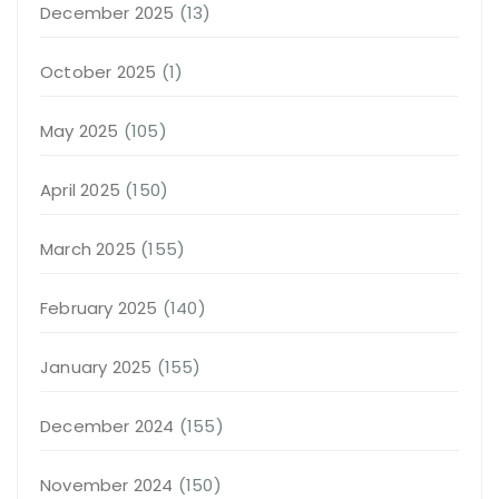
December 2025
(13)
October 2025
(1)
May 2025
(105)
April 2025
(150)
March 2025
(155)
February 2025
(140)
January 2025
(155)
December 2024
(155)
November 2024
(150)