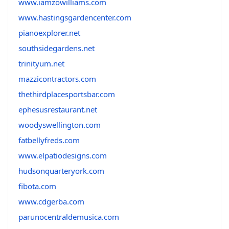
www.iamzowilliams.com
www.hastingsgardencenter.com
pianoexplorer.net
southsidegardens.net
trinityum.net
mazzicontractors.com
thethirdplacesportsbar.com
ephesusrestaurant.net
woodyswellington.com
fatbellyfreds.com
www.elpatiodesigns.com
hudsonquarteryork.com
fibota.com
www.cdgerba.com
parunocentraldemusica.com