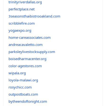
trinityriverdallas.org
perfectplace.net
3seasonsthaibistrooakland.com
scribblefire.com
yogaexpo.org
home-careassociates.com
andreacavaletto.com
parksleylivestocksupply.com
boisedharmacenter.org
color-agestores.com
wipala.org
loyola-malawi.org
rosychicc.com
outpostboats.com
bytheendoftonight.com