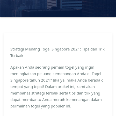
Strategi Menang Togel Singapore 2021: Tips dan Trik
Terbaik
Apakah Anda seorang pemain togel yang ingin
meningkatkan peluang kemenangan Anda di Togel
Singapore tahun 2021? Jika ya, maka Anda berada di
tempat yang tepat! Dalam artikel ini, kami akan
membahas strategi terbaik serta tips dan trik yang
dapat membantu Anda meraih kemenangan dalam
permainan togel yang populer ini.