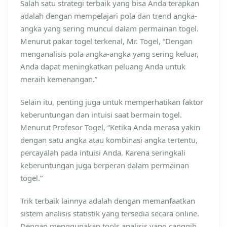
Salah satu strategi terbaik yang bisa Anda terapkan
adalah dengan mempelajari pola dan trend angka-
angka yang sering muncul dalam permainan togel.
Menurut pakar togel terkenal, Mr. Togel, “Dengan
menganalisis pola angka-angka yang sering keluar,
Anda dapat meningkatkan peluang Anda untuk
meraih kemenangan.”
Selain itu, penting juga untuk memperhatikan faktor
keberuntungan dan intuisi saat bermain togel.
Menurut Profesor Togel, “Ketika Anda merasa yakin
dengan satu angka atau kombinasi angka tertentu,
percayalah pada intuisi Anda. Karena seringkali
keberuntungan juga berperan dalam permainan
togel.”
Trik terbaik lainnya adalah dengan memanfaatkan
sistem analisis statistik yang tersedia secara online.
Dengan menggunakan tools analisis yang canggih,