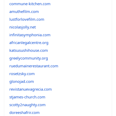
commune-kitchen.com
amuthefilm.com
lustforlovefilm.com
nicolasjolly.net
infinitasymphonia.com
africanlegalcentre.org
katsusushihouse.com
greelycommunity.org
ruedumainerestaurant.com
rosetzsky.com
glonojad.com
revistanuevagrecia.com
stjames-church.com
scotty2naughty.com
doreeshafrir.com