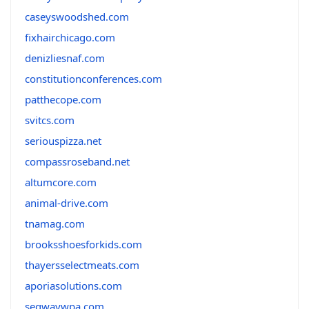
caseyswoodshed.com
fixhairchicago.com
denizliesnaf.com
constitutionconferences.com
patthecope.com
svitcs.com
seriouspizza.net
compassroseband.net
altumcore.com
animal-drive.com
tnamag.com
brooksshoesforkids.com
thayersselectmeats.com
aporiasolutions.com
segwaywpa.com