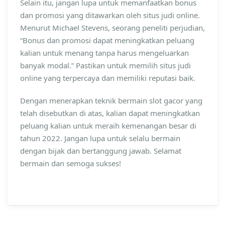
Selain itu, jangan lupa untuk memanfaatkan bonus
dan promosi yang ditawarkan oleh situs judi online.
Menurut Michael Stevens, seorang peneliti perjudian,
“Bonus dan promosi dapat meningkatkan peluang
kalian untuk menang tanpa harus mengeluarkan
banyak modal.” Pastikan untuk memilih situs judi
online yang terpercaya dan memiliki reputasi baik.
Dengan menerapkan teknik bermain slot gacor yang
telah disebutkan di atas, kalian dapat meningkatkan
peluang kalian untuk meraih kemenangan besar di
tahun 2022. Jangan lupa untuk selalu bermain
dengan bijak dan bertanggung jawab. Selamat
bermain dan semoga sukses!