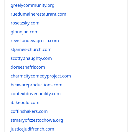
greelycommunity.org
ruedumainerestaurant.com
rosetzsky.com
glonojad.com
revistanuevagrecia.com
stjames-church.com
scotty2naughty.com
doreeshafrir.com
charmcitycomedyproject.com
beawareproductions.com
contextdrivenagility.com
ibikeoulu.com
coffinshakers.com
stmaryofczestochowa.org
justicejudifrench.com