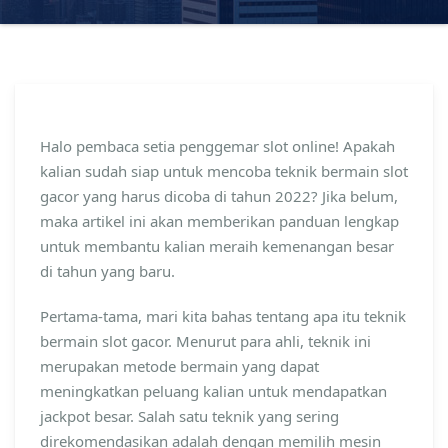
Halo pembaca setia penggemar slot online! Apakah
kalian sudah siap untuk mencoba teknik bermain slot
gacor yang harus dicoba di tahun 2022? Jika belum,
maka artikel ini akan memberikan panduan lengkap
untuk membantu kalian meraih kemenangan besar
di tahun yang baru.
Pertama-tama, mari kita bahas tentang apa itu teknik
bermain slot gacor. Menurut para ahli, teknik ini
merupakan metode bermain yang dapat
meningkatkan peluang kalian untuk mendapatkan
jackpot besar. Salah satu teknik yang sering
direkomendasikan adalah dengan memilih mesin