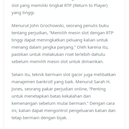
slot yang memiliki tingkat RTP (Return to Player)
yang tinggi.
Menurut John Grochowski, seorang penulis buku
tentang perjudian, “Memilih mesin slot dengan RTP
tinggi dapat meningkatkan peluang kalian untuk
menang dalam jangka panjang.” Oleh karena itu,
pastikan untuk melakukan riset terlebih dahulu
sebelum memilih mesin slot untuk dimainkan.
Selain itu, teknik bermain slot gacor juga melibatkan
manajemen bankroll yang baik. Menurut Sarah H.
Jones, seorang pakar perjudian online, “Penting
untuk menetapkan batas kekalahan dan
kemenangan sebelum mulai bermain.” Dengan cara
ini, kalian dapat mengontrol pengeluaran kalian dan
tetap bermain dengan bijak.