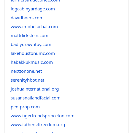
logcabinyardage.com
davidboers.com
www.imobetachat.com
mattdickstein.com
badlydrawntoy.com
lakehoustonumc.com
habakkukmusic.com
nexttonone.net
serenityhbot.net
joshuainternational.org
susansnailandfacial.com
pen-prop.com
www.tigertrendsprinceton.com
www.fathers4freedom.org