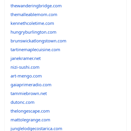
thewanderingbridge.com
themalleablemom.com
kennethcoletime.com
hungryburlington.com
brunswickatlongstown.com
tartinemaplecuisine.com
janekramer.net
nizi-sushi.com
art-mengo.com
gaiaprimeradio.com
tammiebrown.net
dutonc.com
thelongescape.com
mattolegrange.com
junglelodgecostarica.com