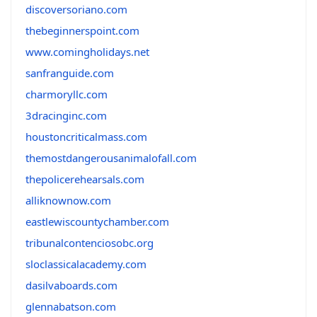
discoversoriano.com
thebeginnerspoint.com
www.comingholidays.net
sanfranguide.com
charmoryllc.com
3dracinginc.com
houstoncriticalmass.com
themostdangerousanimalofall.com
thepolicerehearsals.com
alliknownow.com
eastlewiscountychamber.com
tribunalcontenciosobc.org
sloclassicalacademy.com
dasilvaboards.com
glennabatson.com