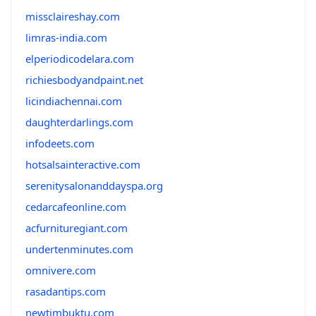
missclaireshay.com
limras-india.com
elperiodicodelara.com
richiesbodyandpaint.net
licindiachennai.com
daughterdarlings.com
infodeets.com
hotsalsainteractive.com
serenitysalonanddayspa.org
cedarcafeonline.com
acfurnituregiant.com
undertenminutes.com
omnivere.com
rasadantips.com
newtimbuktu.com