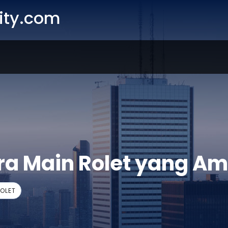
ity.com
ara Main Rolet yang A
OLET