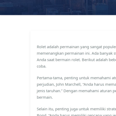
Rolet adalah permainan yang sangat populer
memenangkan permainan ini. Ada banyak st
Anda saat bermain rolet. Berikut adalah be
coba.
Pertama-tama, penting untuk memahami atur
perjudian, John Marchell, “Anda harus mem
jenis taruhan.” Dengan memahami aturan p
bermain.
Selain itu, penting juga untuk memiliki str
Bond, “Anda harus memiliki rencana yang j