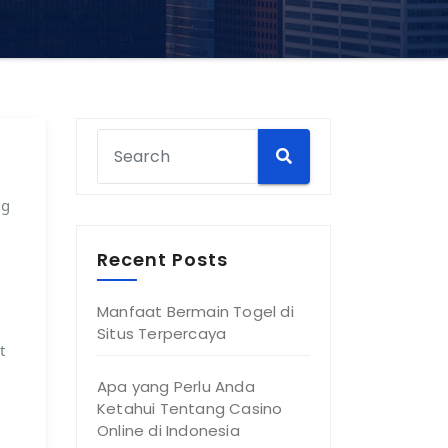
ng
Recent Posts
Manfaat Bermain Togel di
Situs Terpercaya
t
Apa yang Perlu Anda
Ketahui Tentang Casino
Online di Indonesia