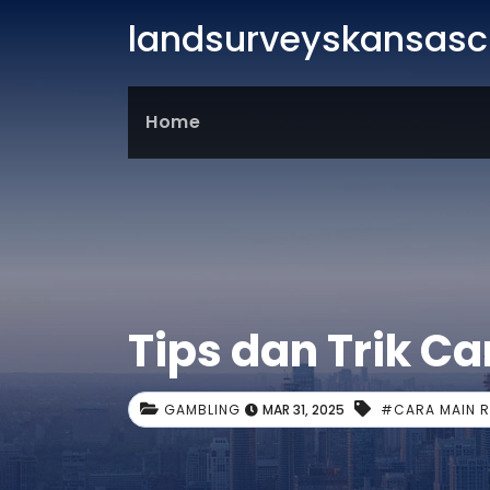
landsurveyskansasc
Home
Tips dan Trik C
GAMBLING
MAR 31, 2025
#CARA MAIN R