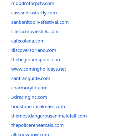
mobdroforpctv.com
cassandrasturdy.com
sanbenitoolivefestival.com
classicmoviestills.com
cafecolada.com
discoversoriano.com
thebeginnerspoint.com
www.comingholidays.net
sanfranguide.com
charmoryllc.com
3dracinginc.com
houstoncriticalmass.com
themostdangerousanimalofall.com
thepolicerehearsals.com
alliknownow.com