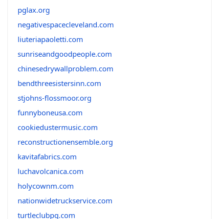
pglax.org
negativespacecleveland.com
liuteriapaoletti.com
sunriseandgoodpeople.com
chinesedrywallproblem.com
bendthreesistersinn.com
stjohns-flossmoor.org
funnyboneusa.com
cookiedustermusic.com
reconstructionensemble.org
kavitafabrics.com
luchavolcanica.com
holycownm.com
nationwidetruckservice.com
turtleclubpg.com