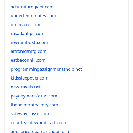
acfurnituregiant.com
undertenminutes.com
omnivere.com
rasadantips.com
newtimbuktu.com
altronicsmfg.com
eatbaconhill.com
programmingassignmentshelp.net
kidssleepover.com
newtravels.net
paydayloansforus.com
thebelmontbakery.com
safewayclassic.com
countrysidewoodcrafts.com
appliancerepairchicagoil.org