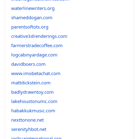
waterlinewriters.org
shameddogan.com
parentsoftots.org
creative3drenderings.com
farmerstradecoffee.com
logcabinyardage.com
davidboers.com
www.imobetachat.com
mattdickstein.com
badlydrawntoy.com
lakehoustonumc.com
habakkukmusic.com
nexttonone.net
serenityhbot.net
joshuainternational.org