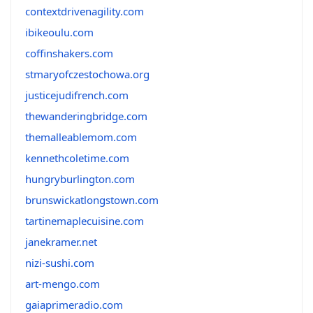
contextdrivenagility.com
ibikeoulu.com
coffinshakers.com
stmaryofczestochowa.org
justicejudifrench.com
thewanderingbridge.com
themalleablemom.com
kennethcoletime.com
hungryburlington.com
brunswickatlongstown.com
tartinemaplecuisine.com
janekramer.net
nizi-sushi.com
art-mengo.com
gaiaprimeradio.com