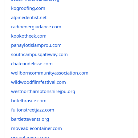
kogroofing.com
alpinedentist.net
radioenergiadance.com
kookotheek.com
panayiotislamprou.com
southcampusgateway.com
chateaudelisse.com
wellborncommunityassociation.com
wildwoodfilmfestival.com
westnorthamptonshirejpu.org
hotelbrasile.com
fultonstreetjazz.com
bartlettevents.org
moveablecontainer.com
grupolareina.com