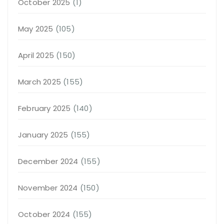
October 2025
(1)
May 2025
(105)
April 2025
(150)
March 2025
(155)
February 2025
(140)
January 2025
(155)
December 2024
(155)
November 2024
(150)
October 2024
(155)