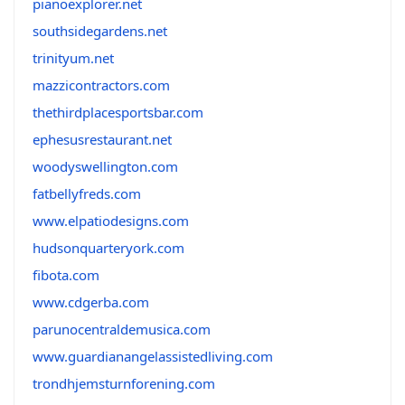
pianoexplorer.net
southsidegardens.net
trinityum.net
mazzicontractors.com
thethirdplacesportsbar.com
ephesusrestaurant.net
woodyswellington.com
fatbellyfreds.com
www.elpatiodesigns.com
hudsonquarteryork.com
fibota.com
www.cdgerba.com
parunocentraldemusica.com
www.guardianangelassistedliving.com
trondhjemsturnforening.com