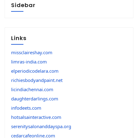
Sidebar
Links
missclaireshay.com
limras-india.com
elperiodicodelara.com
richiesbodyandpaint.net
licindiachennai.com
daughterdarlings.com
infodeets.com
hotsalsainteractive.com
serenitysalonanddayspa.org
cedarcafeonline.com