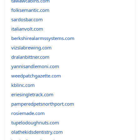
tawawcabins.com
folksemantic.com
sardosbar.com
italianvolt.com
berkshirealarmssystems.com
vizslabrewing.com
dralanbittner.com
yannisandlemoni.com
weedpatchgazette.com
kblinc.com
eriesingletrack.com
pamperedpetsnorthport.com
rosiemade.com
tupelodoughnuts.com
olathekidsdentistry.com