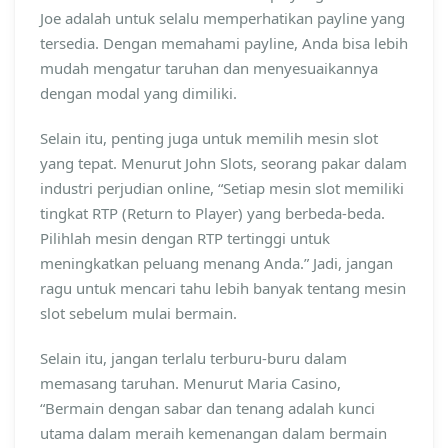
Joe adalah untuk selalu memperhatikan payline yang
tersedia. Dengan memahami payline, Anda bisa lebih
mudah mengatur taruhan dan menyesuaikannya
dengan modal yang dimiliki.
Selain itu, penting juga untuk memilih mesin slot
yang tepat. Menurut John Slots, seorang pakar dalam
industri perjudian online, “Setiap mesin slot memiliki
tingkat RTP (Return to Player) yang berbeda-beda.
Pilihlah mesin dengan RTP tertinggi untuk
meningkatkan peluang menang Anda.” Jadi, jangan
ragu untuk mencari tahu lebih banyak tentang mesin
slot sebelum mulai bermain.
Selain itu, jangan terlalu terburu-buru dalam
memasang taruhan. Menurut Maria Casino,
“Bermain dengan sabar dan tenang adalah kunci
utama dalam meraih kemenangan dalam bermain