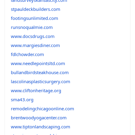
landsurveyskansascity.com
stpauldeckbuilders.com
footingsunlimited.com
runsnoqualmie.com
www.docsdrugs.com
www.margiesdiner.com
fdlchowder.com
www.needlepointsltd.com
bullandbirdsteakhouse.com
lascolinasplasticsurgery.com
www.cliftonheritage.org
sma43.org
remodelingchicagoonline.com
brentwoodyogacenter.com
www.tiptonlandscaping.com