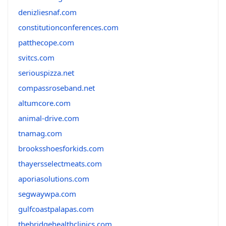
denizliesnaf.com
constitutionconferences.com
patthecope.com
svitcs.com
seriouspizza.net
compassroseband.net
altumcore.com
animal-drive.com
tnamag.com
brooksshoesforkids.com
thayersselectmeats.com
aporiasolutions.com
segwaywpa.com
gulfcoastpalapas.com
thebridgehealthclinics.com