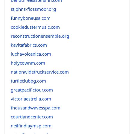
bendthreesistersinn.com
stjohns-flossmoor.org
funnyboneusa.com
cookiedustermusic.com
reconstructionensemble.org
kavitafabrics.com
luchavolcanica.com
holycownm.com
nationwidetruckservice.com
turtleclubpg.com
greatpacifictour.com
victoriaestrella.com
thousandwavesspa.com
courtlandcenter.com
neilfindlaymsp.com