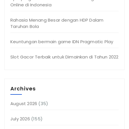
Online di Indonesia
Rahasia Menang Besar dengan HDP Dalam
Taruhan Bola
Keuntungan bermain game IDN Pragmatic Play
Slot Gacor Terbaik untuk Dimainkan di Tahun 2022
Archives
August 2026
(35)
July 2026
(155)