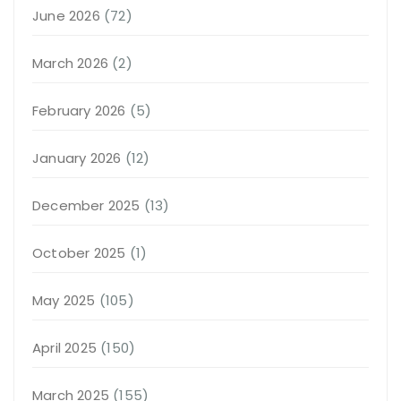
June 2026
(72)
March 2026
(2)
February 2026
(5)
January 2026
(12)
December 2025
(13)
October 2025
(1)
May 2025
(105)
April 2025
(150)
March 2025
(155)