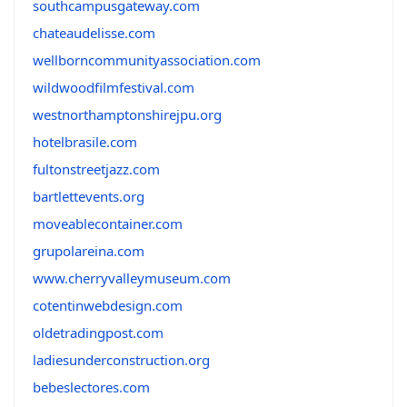
southcampusgateway.com
chateaudelisse.com
wellborncommunityassociation.com
wildwoodfilmfestival.com
westnorthamptonshirejpu.org
hotelbrasile.com
fultonstreetjazz.com
bartlettevents.org
moveablecontainer.com
grupolareina.com
www.cherryvalleymuseum.com
cotentinwebdesign.com
oldetradingpost.com
ladiesunderconstruction.org
bebeslectores.com