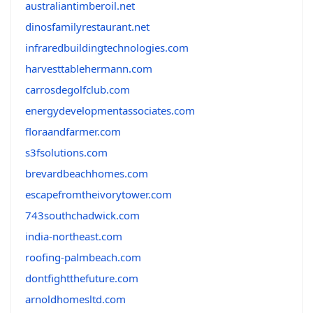
australiantimberoil.net
dinosfamilyrestaurant.net
infraredbuildingtechnologies.com
harvesttablehermann.com
carrosdegolfclub.com
energydevelopmentassociates.com
floraandfarmer.com
s3fsolutions.com
brevardbeachhomes.com
escapefromtheivorytower.com
743southchadwick.com
india-northeast.com
roofing-palmbeach.com
dontfightthefuture.com
arnoldhomesltd.com