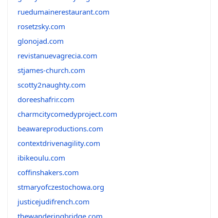
ruedumainerestaurant.com
rosetzsky.com
glonojad.com
revistanuevagrecia.com
stjames-church.com
scotty2naughty.com
doreeshafrir.com
charmcitycomedyproject.com
beawareproductions.com
contextdrivenagility.com
ibikeoulu.com
coffinshakers.com
stmaryofczestochowa.org
justicejudifrench.com
thewanderingbridge.com