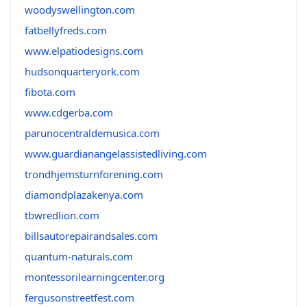
woodyswellington.com
fatbellyfreds.com
www.elpatiodesigns.com
hudsonquarteryork.com
fibota.com
www.cdgerba.com
parunocentraldemusica.com
www.guardianangelassistedliving.com
trondhjemsturnforening.com
diamondplazakenya.com
tbwredlion.com
billsautorepairandsales.com
quantum-naturals.com
montessorilearningcenter.org
fergusonstreetfest.com