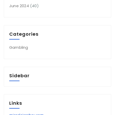
June 2024
(40)
Categories
Gambling
Sidebar
Links