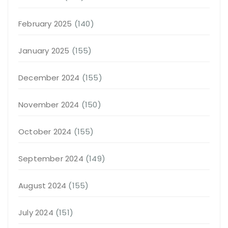
February 2025
(140)
January 2025
(155)
December 2024
(155)
November 2024
(150)
October 2024
(155)
September 2024
(149)
August 2024
(155)
July 2024
(151)