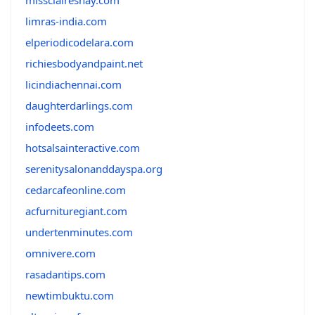
missclaireshay.com
limras-india.com
elperiodicodelara.com
richiesbodyandpaint.net
licindiachennai.com
daughterdarlings.com
infodeets.com
hotsalsainteractive.com
serenitysalonanddayspa.org
cedarcafeonline.com
acfurnituregiant.com
undertenminutes.com
omnivere.com
rasadantips.com
newtimbuktu.com