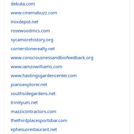
dekuta.com
www.cinemabuzz.com
mixdepot.net
rosewoodmcs.com
sycamorehistory.org
cornerstonerealty.net
www.consciousnessandbiofeedback.org
www.iamzowilliams.com
www.hastingsgardencenter.com
pianoexplorer.net
southsidegardens.net
trinityum.net
mazzicontractors.com
thethirdplacesportsbar.com
ephesusrestaurant.net