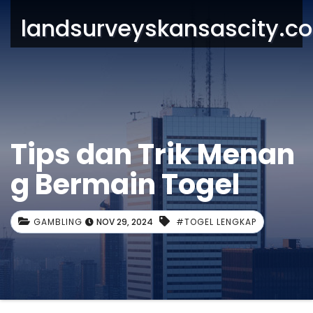
landsurveyskansascity.c
Tips dan Trik Menan
g Bermain Togel
GAMBLING
NOV 29, 2024
#TOGEL LENGKAP