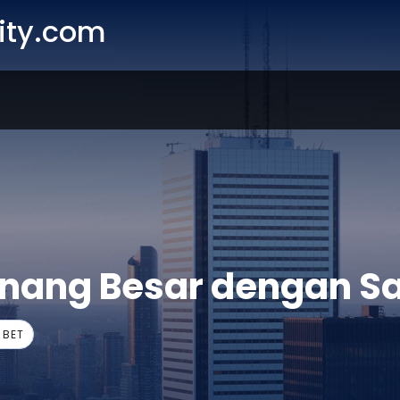
ity.com
enang Besar dengan Sa
 BET