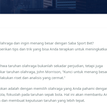
ahraga dan ingin menang besar dengan Saba Sport Bet?
rikan tips dan trik yang bisa Anda terapkan untuk meningkatk
a taruhan olahraga bukanlah sekadar perjudian, tetapi juga
pakar taruhan olahraga, John Morrison, “Kunci untuk menang besa
kukan riset dan analisis yang cermat.”
rapkan adalah dengan memilih olahraga yang Anda pahami denga
bola, fokuslah pada taruhan sepak bola. Hal ini akan membantu A
dan membuat keputusan taruhan yang lebih tepat.