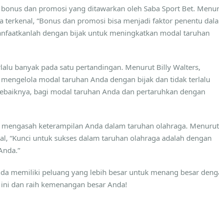
n bonus dan promosi yang ditawarkan oleh Saba Sport Bet. Menu
ga terkenal, “Bonus dan promosi bisa menjadi faktor penentu dal
nfaatkanlah dengan bijak untuk meningkatkan modal taruhan
rlalu banyak pada satu pertandingan. Menurut Billy Walters,
k mengelola modal taruhan Anda dengan bijak dan tidak terlalu
ebaiknya, bagi modal taruhan Anda dan pertaruhkan dengan
dan mengasah keterampilan Anda dalam taruhan olahraga. Menurut
al, “Kunci untuk sukses dalam taruhan olahraga adalah dengan
Anda.”
Anda memiliki peluang yang lebih besar untuk menang besar den
ps ini dan raih kemenangan besar Anda!