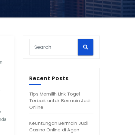
an
Recent Posts
r
Tips Memilih Link Togel
Terbaik untuk Bermain Judi
Online
n
nda
Keuntungan Bermain Judi
Casino Online di Agen