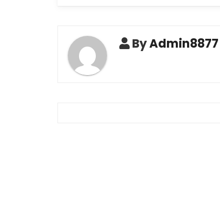
By
Admin8877