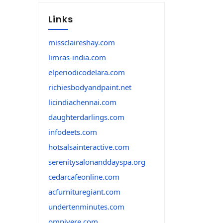
Links
missclaireshay.com
limras-india.com
elperiodicodelara.com
richiesbodyandpaint.net
licindiachennai.com
daughterdarlings.com
infodeets.com
hotsalsainteractive.com
serenitysalonanddayspa.org
cedarcafeonline.com
acfurnituregiant.com
undertenminutes.com
omnivere.com