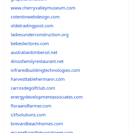
www.cherryvalleymuseum.com
cotentinwebdesign.com
oldetradingpost.com
ladiesunderconstruction.org
bebeslectores.com
australiantimberoil.net
dinosfamilyrestaurant.net
infraredbuildingtechnologies.com
harvesttablehermann.com
carrosdegolfclub.com
energydevelopmentassociates.com
floraandfarmer.com
s3fsolutions.com
brevardbeachhomes.com
escapefromtheivorytower.com