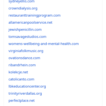
sydneyellis.com
crowndialysis.org
restauranttrainingprogram.com
allamericanpoolservice.net
jewishpenicillin.com
tomsavagestudios.com
womens-wellbeing-and-mental-health.com
virginiafolkmusic.org
ovationsdance.com
ribandrhein.com
kolekcje.net
catolicanto.com
lbkeducationcenter.org
trinityriverdallas.org
perfectplace.net