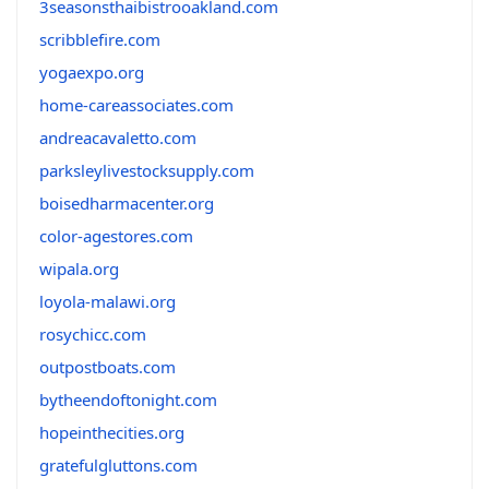
3seasonsthaibistrooakland.com
scribblefire.com
yogaexpo.org
home-careassociates.com
andreacavaletto.com
parksleylivestocksupply.com
boisedharmacenter.org
color-agestores.com
wipala.org
loyola-malawi.org
rosychicc.com
outpostboats.com
bytheendoftonight.com
hopeinthecities.org
gratefulgluttons.com