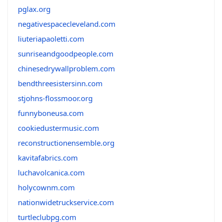
pglax.org
negativespacecleveland.com
liuteriapaoletti.com
sunriseandgoodpeople.com
chinesedrywallproblem.com
bendthreesistersinn.com
stjohns-flossmoor.org
funnyboneusa.com
cookiedustermusic.com
reconstructionensemble.org
kavitafabrics.com
luchavolcanica.com
holycownm.com
nationwidetruckservice.com
turtleclubpg.com