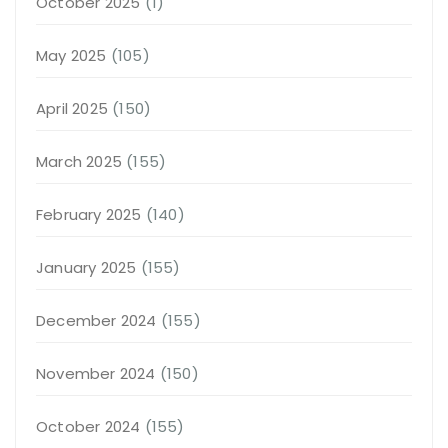
October 2025
(1)
May 2025
(105)
April 2025
(150)
March 2025
(155)
February 2025
(140)
January 2025
(155)
December 2024
(155)
November 2024
(150)
October 2024
(155)