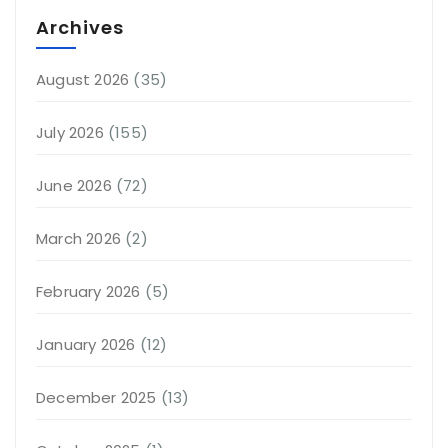
Archives
August 2026
(35)
July 2026
(155)
June 2026
(72)
March 2026
(2)
February 2026
(5)
January 2026
(12)
December 2025
(13)