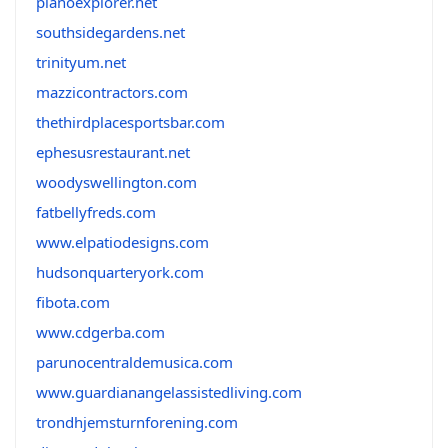
pianoexplorer.net
southsidegardens.net
trinityum.net
mazzicontractors.com
thethirdplacesportsbar.com
ephesusrestaurant.net
woodyswellington.com
fatbellyfreds.com
www.elpatiodesigns.com
hudsonquarteryork.com
fibota.com
www.cdgerba.com
parunocentraldemusica.com
www.guardianangelassistedliving.com
trondhjemsturnforening.com