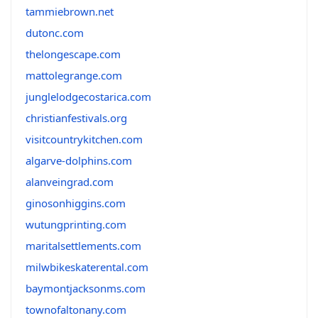
tammiebrown.net
dutonc.com
thelongescape.com
mattolegrange.com
junglelodgecostarica.com
christianfestivals.org
visitcountrykitchen.com
algarve-dolphins.com
alanveingrad.com
ginosonhiggins.com
wutungprinting.com
maritalsettlements.com
milwbikeskaterental.com
baymontjacksonms.com
townofaltonany.com