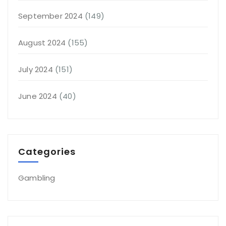
September 2024
(149)
August 2024
(155)
July 2024
(151)
June 2024
(40)
Categories
Gambling