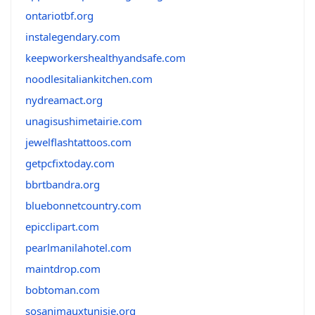
ontariotbf.org
instalegendary.com
keepworkershealthyandsafe.com
noodlesitaliankitchen.com
nydreamact.org
unagisushimetairie.com
jewelflashtattoos.com
getpcfixtoday.com
bbrtbandra.org
bluebonnetcountry.com
epicclipart.com
pearlmanilahotel.com
maintdrop.com
bobtoman.com
sosanimauxtunisie.org