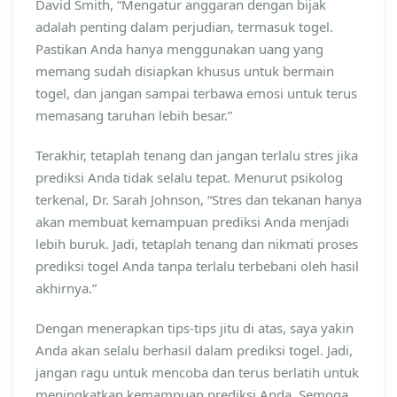
David Smith, “Mengatur anggaran dengan bijak
adalah penting dalam perjudian, termasuk togel.
Pastikan Anda hanya menggunakan uang yang
memang sudah disiapkan khusus untuk bermain
togel, dan jangan sampai terbawa emosi untuk terus
memasang taruhan lebih besar.”
Terakhir, tetaplah tenang dan jangan terlalu stres jika
prediksi Anda tidak selalu tepat. Menurut psikolog
terkenal, Dr. Sarah Johnson, “Stres dan tekanan hanya
akan membuat kemampuan prediksi Anda menjadi
lebih buruk. Jadi, tetaplah tenang dan nikmati proses
prediksi togel Anda tanpa terlalu terbebani oleh hasil
akhirnya.”
Dengan menerapkan tips-tips jitu di atas, saya yakin
Anda akan selalu berhasil dalam prediksi togel. Jadi,
jangan ragu untuk mencoba dan terus berlatih untuk
meningkatkan kemampuan prediksi Anda. Semoga