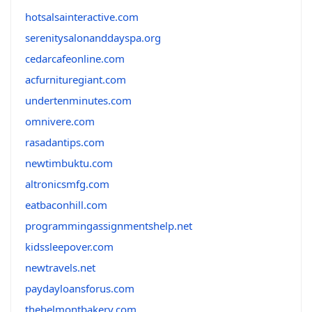
hotsalsainteractive.com
serenitysalonanddayspa.org
cedarcafeonline.com
acfurnituregiant.com
undertenminutes.com
omnivere.com
rasadantips.com
newtimbuktu.com
altronicsmfg.com
eatbaconhill.com
programmingassignmentshelp.net
kidssleepover.com
newtravels.net
paydayloansforus.com
thebelmontbakery.com