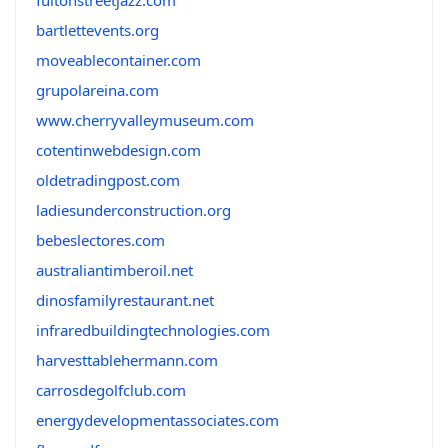
fultonstreetjazz.com
bartlettevents.org
moveablecontainer.com
grupolareina.com
www.cherryvalleymuseum.com
cotentinwebdesign.com
oldetradingpost.com
ladiesunderconstruction.org
bebeslectores.com
australiantimberoil.net
dinosfamilyrestaurant.net
infraredbuildingtechnologies.com
harvesttablehermann.com
carrosdegolfclub.com
energydevelopmentassociates.com