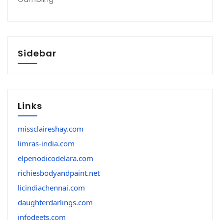
Sidebar
Links
missclaireshay.com
limras-india.com
elperiodicodelara.com
richiesbodyandpaint.net
licindiachennai.com
daughterdarlings.com
infodeets.com