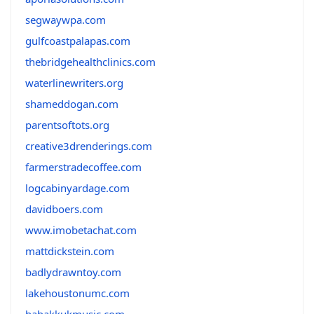
segwaywpa.com
gulfcoastpalapas.com
thebridgehealthclinics.com
waterlinewriters.org
shameddogan.com
parentsoftots.org
creative3drenderings.com
farmerstradecoffee.com
logcabinyardage.com
davidboers.com
www.imobetachat.com
mattdickstein.com
badlydrawntoy.com
lakehoustonumc.com