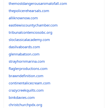
themostdangerousanimalofall.com
thepolicerehearsals.com
alliknownow.com
eastlewiscountychamber.com
tribunalcontenciosobc.org
sloclassicalacademy.com
dasilvaboards.com
glennabatson.com
strayhornmarina.com
flaglerproductions.com
brawndefinition.com
continentalicecream.com
crazycreekquilts.com
binkdavies.com
christchurchpdx.org