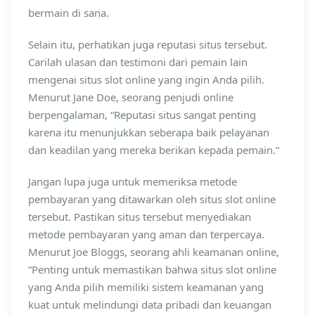
bermain di sana.
Selain itu, perhatikan juga reputasi situs tersebut.
Carilah ulasan dan testimoni dari pemain lain
mengenai situs slot online yang ingin Anda pilih.
Menurut Jane Doe, seorang penjudi online
berpengalaman, “Reputasi situs sangat penting
karena itu menunjukkan seberapa baik pelayanan
dan keadilan yang mereka berikan kepada pemain.”
Jangan lupa juga untuk memeriksa metode
pembayaran yang ditawarkan oleh situs slot online
tersebut. Pastikan situs tersebut menyediakan
metode pembayaran yang aman dan terpercaya.
Menurut Joe Bloggs, seorang ahli keamanan online,
“Penting untuk memastikan bahwa situs slot online
yang Anda pilih memiliki sistem keamanan yang
kuat untuk melindungi data pribadi dan keuangan