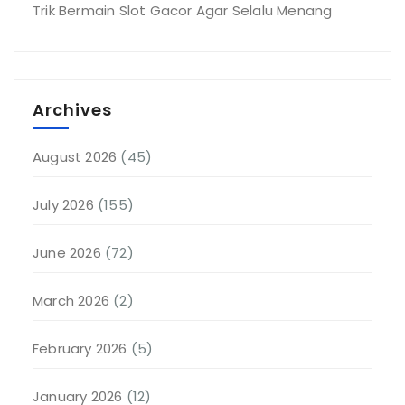
Trik Bermain Slot Gacor Agar Selalu Menang
Archives
August 2026
(45)
July 2026
(155)
June 2026
(72)
March 2026
(2)
February 2026
(5)
January 2026
(12)