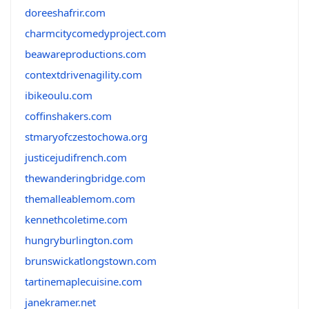
doreeshafrir.com
charmcitycomedyproject.com
beawareproductions.com
contextdrivenagility.com
ibikeoulu.com
coffinshakers.com
stmaryofczestochowa.org
justicejudifrench.com
thewanderingbridge.com
themalleablemom.com
kennethcoletime.com
hungryburlington.com
brunswickatlongstown.com
tartinemaplecuisine.com
janekramer.net