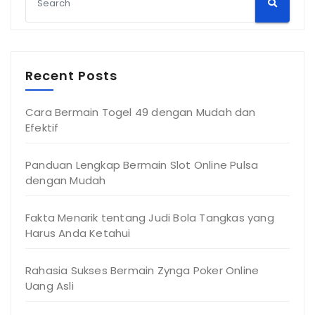
Recent Posts
Cara Bermain Togel 49 dengan Mudah dan
Efektif
Panduan Lengkap Bermain Slot Online Pulsa
dengan Mudah
Fakta Menarik tentang Judi Bola Tangkas yang
Harus Anda Ketahui
Rahasia Sukses Bermain Zynga Poker Online
Uang Asli