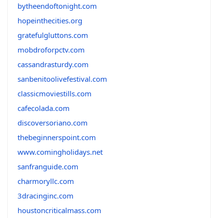
bytheendoftonight.com
hopeinthecities.org
gratefulgluttons.com
mobdroforpctv.com
cassandrasturdy.com
sanbenitoolivefestival.com
classicmoviestills.com
cafecolada.com
discoversoriano.com
thebeginnerspoint.com
www.comingholidays.net
sanfranguide.com
charmoryllc.com
3dracinginc.com
houstoncriticalmass.com