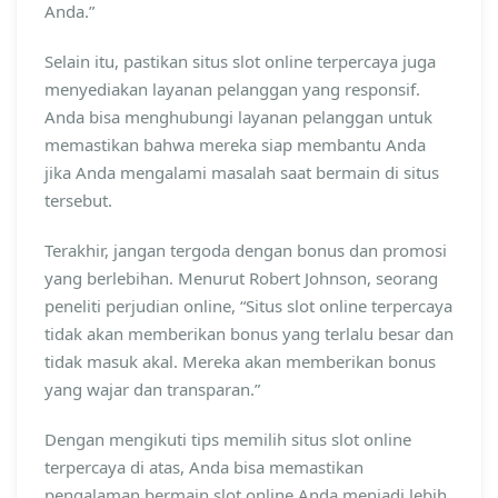
Anda.”
Selain itu, pastikan situs slot online terpercaya juga
menyediakan layanan pelanggan yang responsif.
Anda bisa menghubungi layanan pelanggan untuk
memastikan bahwa mereka siap membantu Anda
jika Anda mengalami masalah saat bermain di situs
tersebut.
Terakhir, jangan tergoda dengan bonus dan promosi
yang berlebihan. Menurut Robert Johnson, seorang
peneliti perjudian online, “Situs slot online terpercaya
tidak akan memberikan bonus yang terlalu besar dan
tidak masuk akal. Mereka akan memberikan bonus
yang wajar dan transparan.”
Dengan mengikuti tips memilih situs slot online
terpercaya di atas, Anda bisa memastikan
pengalaman bermain slot online Anda menjadi lebih