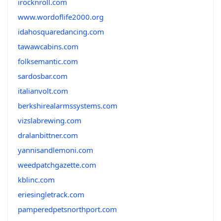
irocknroll.com
www.wordoflife2000.org
idahosquaredancing.com
tawawcabins.com
folksemantic.com
sardosbar.com
italianvolt.com
berkshirealarmssystems.com
vizslabrewing.com
dralanbittner.com
yannisandlemoni.com
weedpatchgazette.com
kblinc.com
eriesingletrack.com
pamperedpetsnorthport.com