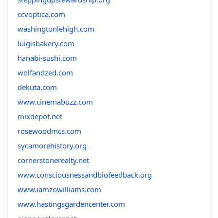
ccvoptica.com
washingtonlehigh.com
luigisbakery.com
hanabi-sushi.com
wolfandzed.com
dekuta.com
www.cinemabuzz.com
mixdepot.net
rosewoodmcs.com
sycamorehistory.org
cornerstonerealty.net
www.consciousnessandbiofeedback.org
www.iamzowilliams.com
www.hastingsgardencenter.com