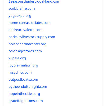
3seasonsthaibistrooakland.com
scribblefire.com
yogaexpo.org
home-careassociates.com
andreacavaletto.com
parksleylivestocksupply.com
boisedharmacenter.org
color-agestores.com
wipala.org
loyola-malawi.org
rosychicc.com
outpostboats.com
bytheendoftonight.com
hopeinthecities.org
gratefulgluttons.com