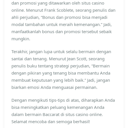
dan promosi yang ditawarkan oleh situs casino
online. Menurut Frank Scoblete, seorang penulis dan
ahli perjudian, “Bonus dan promosi bisa menjadi
modal tambahan untuk meraih kemenangan.” Jadi,
manfaatkanlah bonus dan promosi tersebut sebaik
mungkin.
Terakhir, jangan lupa untuk selalu bermain dengan
santai dan tenang. Menurut Jean Scott, seorang
penulis buku tentang strategi perjudian, “Bermain
dengan pikiran yang tenang bisa membantu Anda
membuat keputusan yang lebih baik.” Jadi, jangan
biarkan emosi Anda menguasai permainan.
Dengan mengikuti tips-tips di atas, diharapkan Anda
bisa meningkatkan peluang kemenangan Anda
dalam bermain Baccarat di situs casino online.
Selamat mencoba dan semoga berhasil!