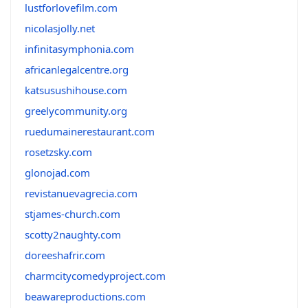
lustforlovefilm.com
nicolasjolly.net
infinitasymphonia.com
africanlegalcentre.org
katsusushihouse.com
greelycommunity.org
ruedumainerestaurant.com
rosetzsky.com
glonojad.com
revistanuevagrecia.com
stjames-church.com
scotty2naughty.com
doreeshafrir.com
charmcitycomedyproject.com
beawareproductions.com