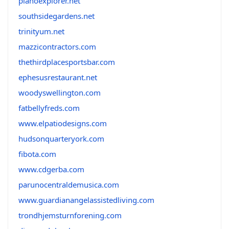
pianoexplorer.net
southsidegardens.net
trinityum.net
mazzicontractors.com
thethirdplacesportsbar.com
ephesusrestaurant.net
woodyswellington.com
fatbellyfreds.com
www.elpatiodesigns.com
hudsonquarteryork.com
fibota.com
www.cdgerba.com
parunocentraldemusica.com
www.guardianangelassistedliving.com
trondhjemsturnforening.com