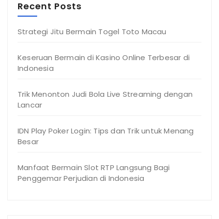
Recent Posts
Strategi Jitu Bermain Togel Toto Macau
Keseruan Bermain di Kasino Online Terbesar di
Indonesia
Trik Menonton Judi Bola Live Streaming dengan
Lancar
IDN Play Poker Login: Tips dan Trik untuk Menang
Besar
Manfaat Bermain Slot RTP Langsung Bagi
Penggemar Perjudian di Indonesia