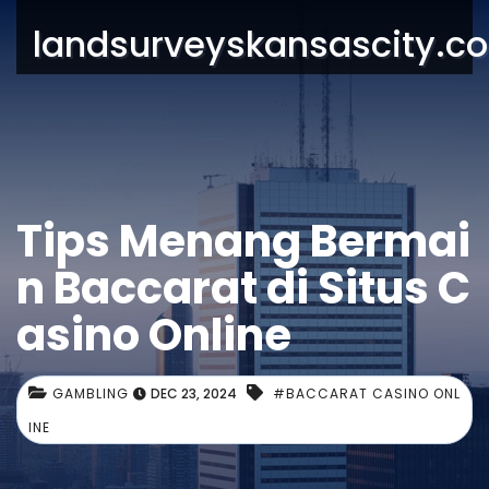
landsurveyskansascity.c
Tips Menang Bermai
n Baccarat di Situs C
asino Online
GAMBLING
DEC 23, 2024
#BACCARAT CASINO ONL
INE