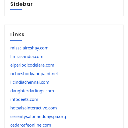
Sidebar
Links
missclaireshay.com
limras-india.com
elperiodicodelara.com
richiesbodyandpaint.net
licindiachennai.com
daughterdarlings.com
infodeets.com
hotsalsainteractive.com
serenitysalonanddayspa.org
cedarcafeonline.com