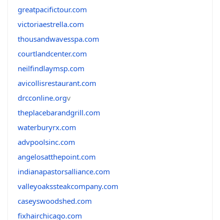
greatpacifictour.com
victoriaestrella.com
thousandwavesspa.com
courtlandcenter.com
neilfindlaymsp.com
avicollisrestaurant.com
drcconline.org
v
theplacebarandgrill.com
waterburyrx.com
advpoolsinc.com
angelosatthepoint.com
indianapastorsalliance.com
valleyoakssteakcompany.com
caseyswoodshed.com
fixhairchicago.com