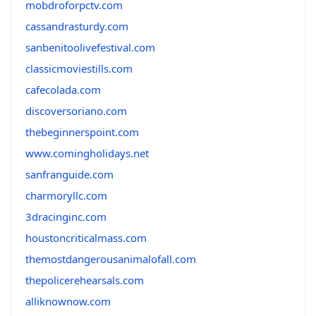
mobdroforpctv.com
cassandrasturdy.com
sanbenitoolivefestival.com
classicmoviestills.com
cafecolada.com
discoversoriano.com
thebeginnerspoint.com
www.comingholidays.net
sanfranguide.com
charmoryllc.com
3dracinginc.com
houstoncriticalmass.com
themostdangerousanimalofall.com
thepolicerehearsals.com
alliknownow.com