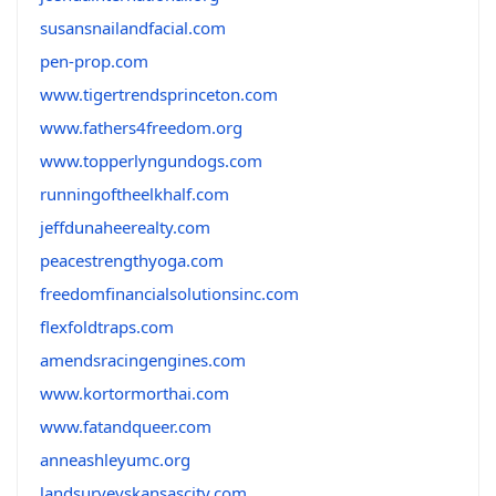
susansnailandfacial.com
pen-prop.com
www.tigertrendsprinceton.com
www.fathers4freedom.org
www.topperlyngundogs.com
runningoftheelkhalf.com
jeffdunaheerealty.com
peacestrengthyoga.com
freedomfinancialsolutionsinc.com
flexfoldtraps.com
amendsracingengines.com
www.kortormorthai.com
www.fatandqueer.com
anneashleyumc.org
landsurveyskansascity.com