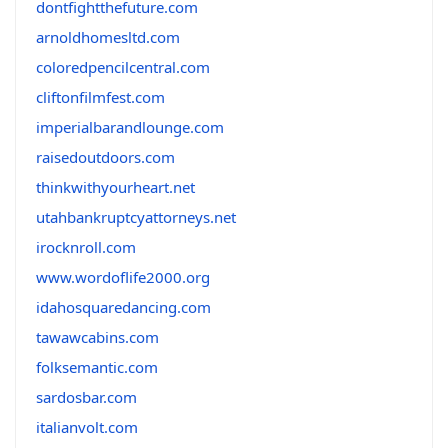
dontfightthefuture.com
arnoldhomesltd.com
coloredpencilcentral.com
cliftonfilmfest.com
imperialbarandlounge.com
raisedoutdoors.com
thinkwithyourheart.net
utahbankruptcyattorneys.net
irocknroll.com
www.wordoflife2000.org
idahosquaredancing.com
tawawcabins.com
folksemantic.com
sardosbar.com
italianvolt.com