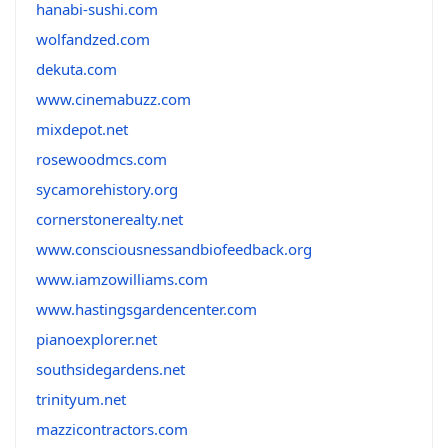
hanabi-sushi.com
wolfandzed.com
dekuta.com
www.cinemabuzz.com
mixdepot.net
rosewoodmcs.com
sycamorehistory.org
cornerstonerealty.net
www.consciousnessandbiofeedback.org
www.iamzowilliams.com
www.hastingsgardencenter.com
pianoexplorer.net
southsidegardens.net
trinityum.net
mazzicontractors.com