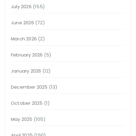
July 2026
(155)
June 2026
(72)
March 2026
(2)
February 2026
(5)
January 2026
(12)
December 2025
(13)
October 2025
(1)
May 2025
(105)
April 2025
(150)