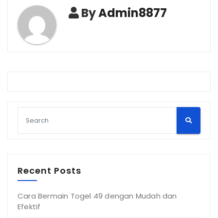
By
Admin8877
Recent Posts
Cara Bermain Togel 49 dengan Mudah dan
Efektif