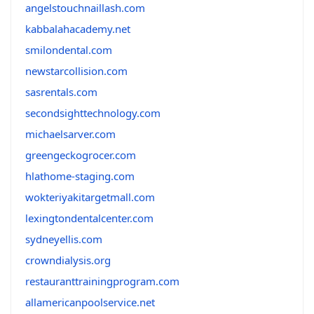
angelstouchnaillash.com
kabbalahacademy.net
smilondental.com
newstarcollision.com
sasrentals.com
secondsighttechnology.com
michaelsarver.com
greengeckogrocer.com
hlathome-staging.com
wokteriyakitargetmall.com
lexingtondentalcenter.com
sydneyellis.com
crowndialysis.org
restauranttrainingprogram.com
allamericanpoolservice.net