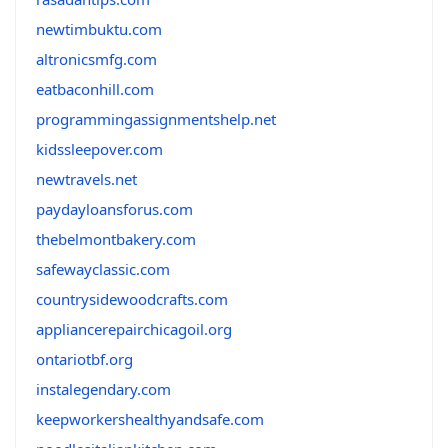
newtimbuktu.com
altronicsmfg.com
eatbaconhill.com
programmingassignmentshelp.net
kidssleepover.com
newtravels.net
paydayloansforus.com
thebelmontbakery.com
safewayclassic.com
countrysidewoodcrafts.com
appliancerepairchicagoil.org
ontariotbf.org
instalegendary.com
keepworkershealthyandsafe.com