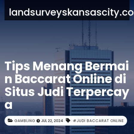
landsurveyskansascity.c
Tips Menang Bermai
n Baccarat Online di
Situs Judi Terpercay
a
GAMBLING
JUL 22, 2024
#JUDI BACCARAT ONLINE