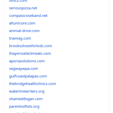
svitcs.com
seriouspizza.net
compassroseband.net
altumcore.com
animal-drive.com
tnamag.com
brooksshoesforkids.com
thayersselectmeats.com
aporiasolutions.com
segwaywpa.com
gulfcoastpalapas.com
thebridgehealthclinics.com
waterlinewriters.org
shameddogan.com
parentsoftots.org