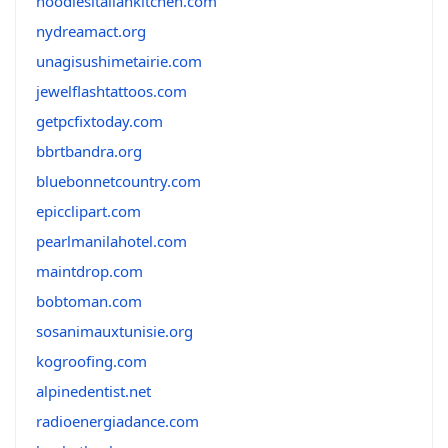
noodlesitaliankitchen.com
nydreamact.org
unagisushimetairie.com
jewelflashtattoos.com
getpcfixtoday.com
bbrtbandra.org
bluebonnetcountry.com
epicclipart.com
pearlmanilahotel.com
maintdrop.com
bobtoman.com
sosanimauxtunisie.org
kogroofing.com
alpinedentist.net
radioenergiadance.com