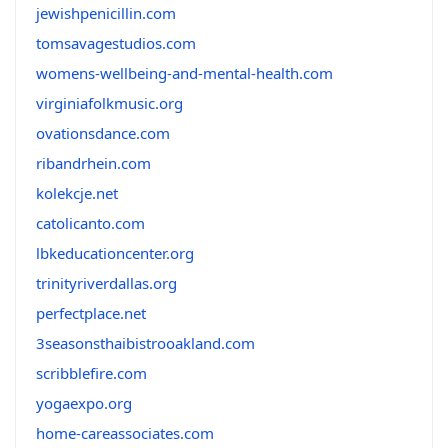
jewishpenicillin.com
tomsavagestudios.com
womens-wellbeing-and-mental-health.com
virginiafolkmusic.org
ovationsdance.com
ribandrhein.com
kolekcje.net
catolicanto.com
lbkeducationcenter.org
trinityriverdallas.org
perfectplace.net
3seasonsthaibistrooakland.com
scribblefire.com
yogaexpo.org
home-careassociates.com