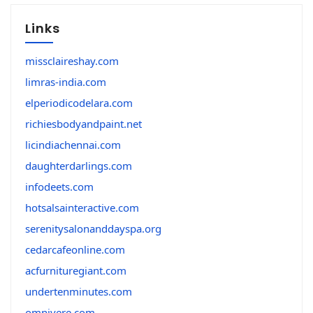
Links
missclaireshay.com
limras-india.com
elperiodicodelara.com
richiesbodyandpaint.net
licindiachennai.com
daughterdarlings.com
infodeets.com
hotsalsainteractive.com
serenitysalonanddayspa.org
cedarcafeonline.com
acfurnituregiant.com
undertenminutes.com
omnivere.com