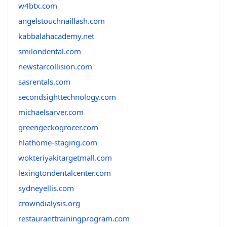
w4btx.com
angelstouchnaillash.com
kabbalahacademy.net
smilondental.com
newstarcollision.com
sasrentals.com
secondsighttechnology.com
michaelsarver.com
greengeckogrocer.com
hlathome-staging.com
wokteriyakitargetmall.com
lexingtondentalcenter.com
sydneyellis.com
crowndialysis.org
restauranttrainingprogram.com