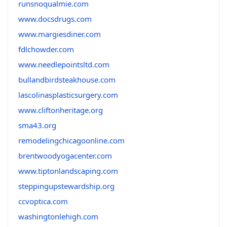
runsnoqualmie.com
www.docsdrugs.com
www.margiesdiner.com
fdlchowder.com
www.needlepointsltd.com
bullandbirdsteakhouse.com
lascolinasplasticsurgery.com
www.cliftonheritage.org
sma43.org
remodelingchicagoonline.com
brentwoodyogacenter.com
www.tiptonlandscaping.com
steppingupstewardship.org
ccvoptica.com
washingtonlehigh.com