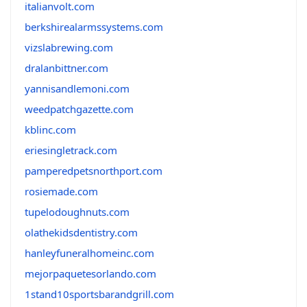
italianvolt.com
berkshirealarmssystems.com
vizslabrewing.com
dralanbittner.com
yannisandlemoni.com
weedpatchgazette.com
kblinc.com
eriesingletrack.com
pamperedpetsnorthport.com
rosiemade.com
tupelodoughnuts.com
olathekidsdentistry.com
hanleyfuneralhomeinc.com
mejorpaquetesorlando.com
1stand10sportsbarandgrill.com