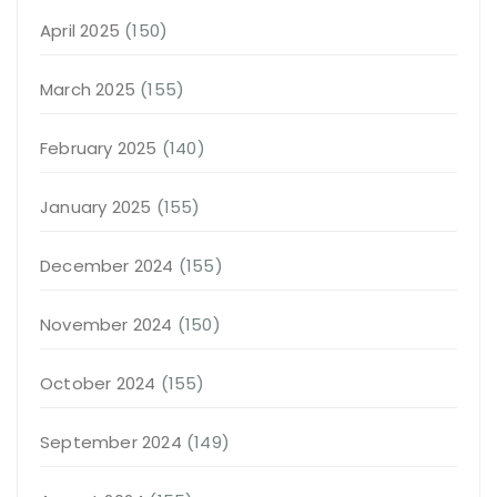
April 2025
(150)
March 2025
(155)
February 2025
(140)
January 2025
(155)
December 2024
(155)
November 2024
(150)
October 2024
(155)
September 2024
(149)