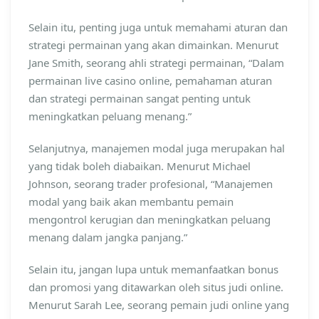
Selain itu, penting juga untuk memahami aturan dan
strategi permainan yang akan dimainkan. Menurut
Jane Smith, seorang ahli strategi permainan, “Dalam
permainan live casino online, pemahaman aturan
dan strategi permainan sangat penting untuk
meningkatkan peluang menang.”
Selanjutnya, manajemen modal juga merupakan hal
yang tidak boleh diabaikan. Menurut Michael
Johnson, seorang trader profesional, “Manajemen
modal yang baik akan membantu pemain
mengontrol kerugian dan meningkatkan peluang
menang dalam jangka panjang.”
Selain itu, jangan lupa untuk memanfaatkan bonus
dan promosi yang ditawarkan oleh situs judi online.
Menurut Sarah Lee, seorang pemain judi online yang