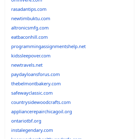
rasadantips.com
newtimbuktu.com
altronicsmfg.com
eatbaconhill.com
programmingassignmentshelp.net
kidssleepover.com
newtravels.net
paydayloansforus.com
thebelmontbakery.com
safewayclassic.com
countrysidewoodcrafts.com
appliancerepairchicagoil.org
ontariotbf.org
instalegendary.com