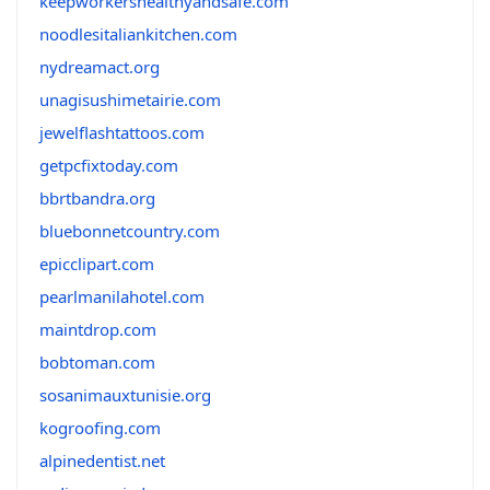
keepworkershealthyandsafe.com
noodlesitaliankitchen.com
nydreamact.org
unagisushimetairie.com
jewelflashtattoos.com
getpcfixtoday.com
bbrtbandra.org
bluebonnetcountry.com
epicclipart.com
pearlmanilahotel.com
maintdrop.com
bobtoman.com
sosanimauxtunisie.org
kogroofing.com
alpinedentist.net