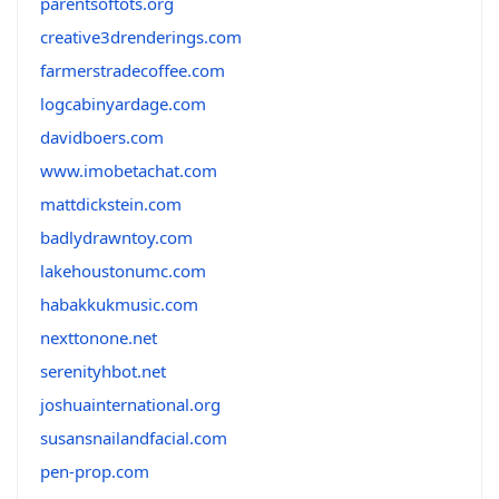
parentsoftots.org
creative3drenderings.com
farmerstradecoffee.com
logcabinyardage.com
davidboers.com
www.imobetachat.com
mattdickstein.com
badlydrawntoy.com
lakehoustonumc.com
habakkukmusic.com
nexttonone.net
serenityhbot.net
joshuainternational.org
susansnailandfacial.com
pen-prop.com