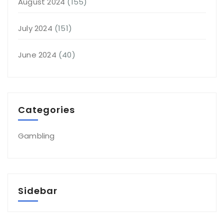
August 2024
(155)
July 2024
(151)
June 2024
(40)
Categories
Gambling
Sidebar