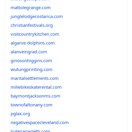
mattolegrange.com
junglelodgecostarica.com
christianfestivals.org
visitcountrykitchen.com
algarve-dolphins.com
alanveingrad.com
ginosonhiggins.com
wutungprinting.com
maritalsettlements.com
milwbikeskaterental.com
baymontjacksonms.com
townofaltonany.com
pglax.org
negativespacecleveland.com
liuteriapaoletti.com