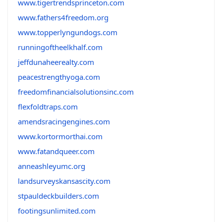
www.tigertrendsprinceton.com
www.fathers4freedom.org
www.topperlyngundogs.com
runningoftheelkhalf.com
jeffdunaheerealty.com
peacestrengthyoga.com
freedomfinancialsolutionsinc.com
flexfoldtraps.com
amendsracingengines.com
www.kortormorthai.com
www.fatandqueer.com
anneashleyumc.org
landsurveyskansascity.com
stpauldeckbuilders.com
footingsunlimited.com