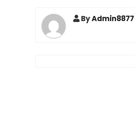
By
Admin8877