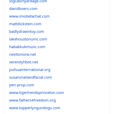
logcabinyardage.com
davidboers.com
www.imobetachat.com
mattdickstein.com
badlydrawntoy.com
lakehoustonumc.com
habakkukmusic.com
nexttonone.net
serenityhbot.net
joshuainternational.org
susansnailandfacial.com
pen-prop.com
www.tigertrendsprinceton.com
www.fathers4freedom.org
www.topperlyngundogs.com