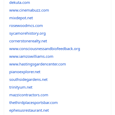
dekuta.com
www.cinemabuzz.com
mixdepot.net
rosewoodmcs.com
sycamorehistory.org
cornerstonerealty.net
www.consciousnessandbiofeedback.org
www.iamzowilliams.com
www.hastingsgardencenter.com
pianoexplorer.net
southsidegardens.net
trinityum.net
mazzicontractors.com
thethirdplacesportsbar.com
ephesusrestaurant.net