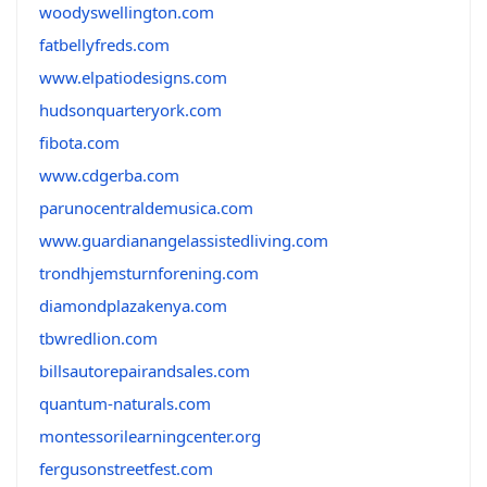
woodyswellington.com
fatbellyfreds.com
www.elpatiodesigns.com
hudsonquarteryork.com
fibota.com
www.cdgerba.com
parunocentraldemusica.com
www.guardianangelassistedliving.com
trondhjemsturnforening.com
diamondplazakenya.com
tbwredlion.com
billsautorepairandsales.com
quantum-naturals.com
montessorilearningcenter.org
fergusonstreetfest.com