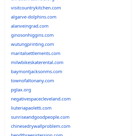
visitcountrykitchen.com
algarve-dolphins.com
alanveingrad.com
ginosonhiggins.com
wutungprinting.com
maritalsettlements.com
milwbikeskaterental.com
baymontjacksonms.com
townofaltonany.com
pglax.org
negativespacecleveland.com
liuteriapaoletti.com
sunriseandgoodpeople.com
chinesedrywallproblem.com
bendthreesistersinn.com