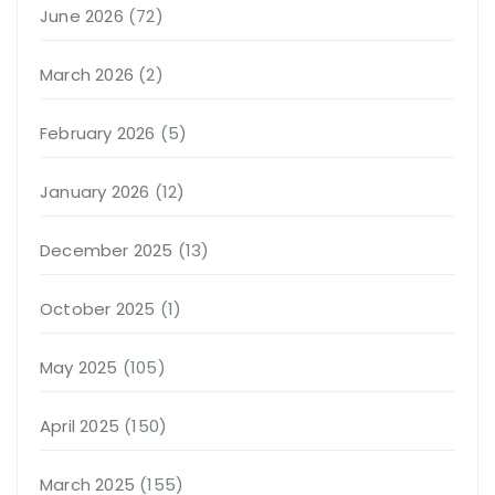
June 2026
(72)
March 2026
(2)
February 2026
(5)
January 2026
(12)
December 2025
(13)
October 2025
(1)
May 2025
(105)
April 2025
(150)
March 2025
(155)