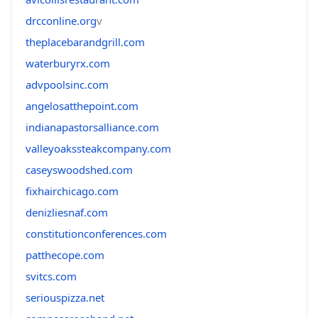
drcconline.org
v
theplacebarandgrill.com
waterburyrx.com
advpoolsinc.com
angelosatthepoint.com
indianapastorsalliance.com
valleyoakssteakcompany.com
caseyswoodshed.com
fixhairchicago.com
denizliesnaf.com
constitutionconferences.com
patthecope.com
svitcs.com
seriouspizza.net