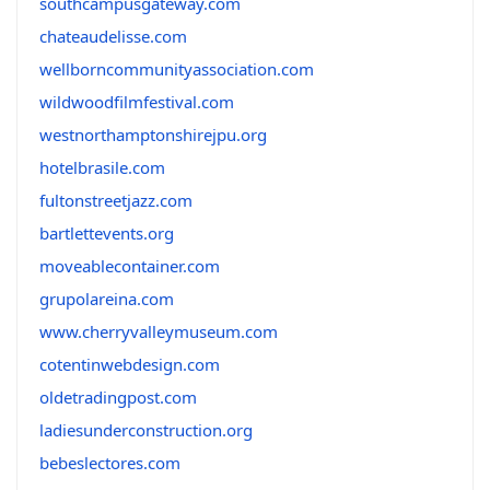
southcampusgateway.com
chateaudelisse.com
wellborncommunityassociation.com
wildwoodfilmfestival.com
westnorthamptonshirejpu.org
hotelbrasile.com
fultonstreetjazz.com
bartlettevents.org
moveablecontainer.com
grupolareina.com
www.cherryvalleymuseum.com
cotentinwebdesign.com
oldetradingpost.com
ladiesunderconstruction.org
bebeslectores.com