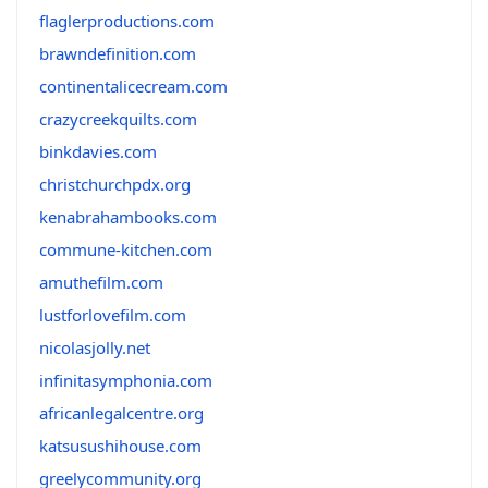
flaglerproductions.com
brawndefinition.com
continentalicecream.com
crazycreekquilts.com
binkdavies.com
christchurchpdx.org
kenabrahambooks.com
commune-kitchen.com
amuthefilm.com
lustforlovefilm.com
nicolasjolly.net
infinitasymphonia.com
africanlegalcentre.org
katsusushihouse.com
greelycommunity.org