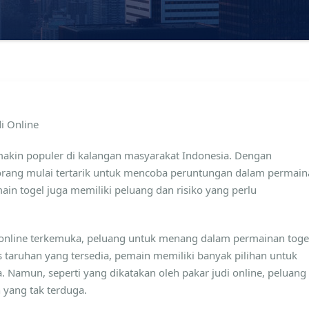
i Online
emakin populer di kalangan masyarakat Indonesia. Dengan
 orang mulai tertarik untuk mencoba peruntungan dalam permai
main togel juga memiliki peluang dan risiko yang perlu
di online terkemuka, peluang untuk menang dalam permainan toge
s taruhan yang tersedia, pemain memiliki banyak pilihan untuk
amun, seperti yang dikatakan oleh pakar judi online, peluang
n yang tak terduga.