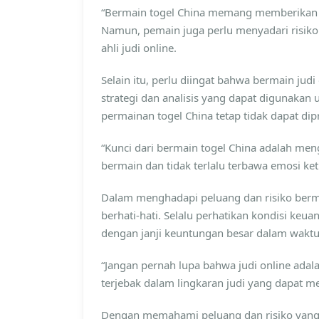
“Bermain togel China memang memberikan 
Namun, pemain juga perlu menyadari risiko 
ahli judi online.
Selain itu, perlu diingat bahwa bermain jud
strategi dan analisis yang dapat digunakan
permainan togel China tetap tidak dapat dip
“Kunci dari bermain togel China adalah men
bermain dan tidak terlalu terbawa emosi keti
Dalam menghadapi peluang dan risiko berma
berhati-hati. Selalu perhatikan kondisi ke
dengan janji keuntungan besar dalam waktu
“Jangan pernah lupa bahwa judi online ad
terjebak dalam lingkaran judi yang dapat me
Dengan memahami peluang dan risiko yang 