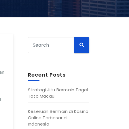
nan
Recent Posts
Strategi Jitu Bermain Togel
Toto Macau
l
Keseruan Bermain di Kasino
Online Terbesar di
Indonesia