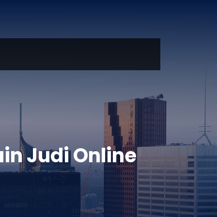
in Judi Online