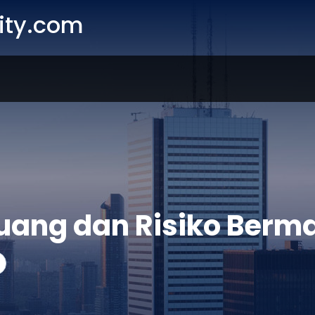
ity.com
luang dan Risiko Berma