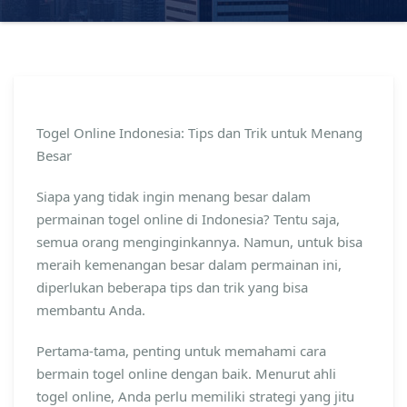
Togel Online Indonesia: Tips dan Trik untuk Menang
Besar
Siapa yang tidak ingin menang besar dalam
permainan togel online di Indonesia? Tentu saja,
semua orang menginginkannya. Namun, untuk bisa
meraih kemenangan besar dalam permainan ini,
diperlukan beberapa tips dan trik yang bisa
membantu Anda.
Pertama-tama, penting untuk memahami cara
bermain togel online dengan baik. Menurut ahli
togel online, Anda perlu memiliki strategi yang jitu