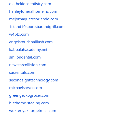
olathekidsdentistry.com
hanleyfuneralhomeinc.com
mejorpaquetesorlando.com
1stand10sportsbarandgrill.com
w4btx.com
angelstouchnaillash.com
kabbalahacademy.net
smilondental.com
newstarcollision.com
sasrentals.com
secondsighttechnology.com
michaelsarver.com
greengeckogrocer.com
hlathome-staging.com
wokteriyakitargetmall.com