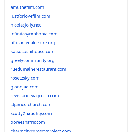
amuthefilm.com
lustforlovefilm.com
nicolasjolly.net
infinitasymphonia.com
africanlegalcentre.org
katsusushihouse.com
greelycommunity.org
ruedumainerestaurant.com
rosetzsky.com
glonojad.com
revistanuevagrecia.com
stjames-church.com
scotty2naughty.com
doreeshafrir.com
charmcitycomedyproject.com