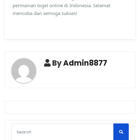
permainan togel online di Indonesia. Selamat
mencoba dan semoga sukses!
By
Admin8877