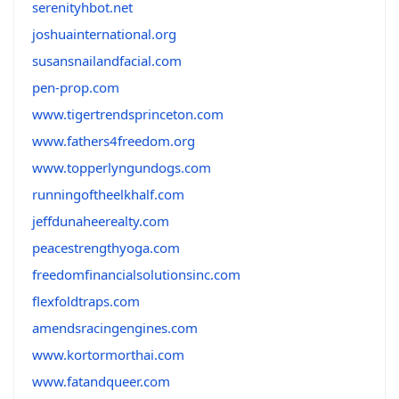
serenityhbot.net
joshuainternational.org
susansnailandfacial.com
pen-prop.com
www.tigertrendsprinceton.com
www.fathers4freedom.org
www.topperlyngundogs.com
runningoftheelkhalf.com
jeffdunaheerealty.com
peacestrengthyoga.com
freedomfinancialsolutionsinc.com
flexfoldtraps.com
amendsracingengines.com
www.kortormorthai.com
www.fatandqueer.com