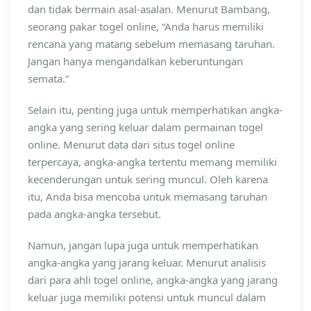
dan tidak bermain asal-asalan. Menurut Bambang,
seorang pakar togel online, “Anda harus memiliki
rencana yang matang sebelum memasang taruhan.
Jangan hanya mengandalkan keberuntungan
semata.”
Selain itu, penting juga untuk memperhatikan angka-
angka yang sering keluar dalam permainan togel
online. Menurut data dari situs togel online
terpercaya, angka-angka tertentu memang memiliki
kecenderungan untuk sering muncul. Oleh karena
itu, Anda bisa mencoba untuk memasang taruhan
pada angka-angka tersebut.
Namun, jangan lupa juga untuk memperhatikan
angka-angka yang jarang keluar. Menurut analisis
dari para ahli togel online, angka-angka yang jarang
keluar juga memiliki potensi untuk muncul dalam