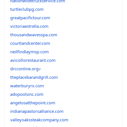
nationwidetruckservice.com
turtleclubpg.com
greatpacifictour.com
victoriaestrella.com
thousandwavesspa.com
courtlandcenter.com
neilfindlaymsp.com
avicollisrestaurant.com
drcconline.org
v
theplacebarandgrill.com
waterburyrx.com
advpoolsinc.com
angelosatthepoint.com
indianapastorsalliance.com
valleyoakssteakcompany.com