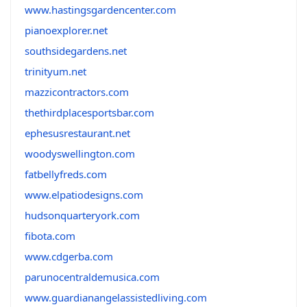
www.hastingsgardencenter.com
pianoexplorer.net
southsidegardens.net
trinityum.net
mazzicontractors.com
thethirdplacesportsbar.com
ephesusrestaurant.net
woodyswellington.com
fatbellyfreds.com
www.elpatiodesigns.com
hudsonquarteryork.com
fibota.com
www.cdgerba.com
parunocentraldemusica.com
www.guardianangelassistedliving.com