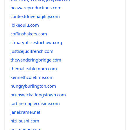
beawareproductions.com
contextdrivenagility.com
ibikeoulu.com
coffinshakers.com
stmaryofczestochowa.org
justicejudifrench.com
thewanderingbridge.com
themalleablemom.com
kennethcoletime.com
hungryburlington.com
brunswickatlongstown.com
tartinemaplecuisine.com
janekramer.net
nizi-sushi.com
art-mengo.com