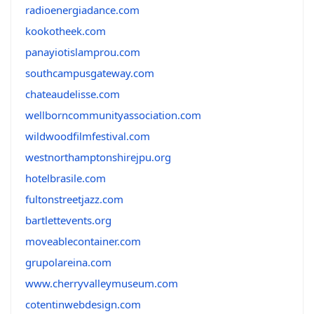
radioenergiadance.com
kookotheek.com
panayiotislamprou.com
southcampusgateway.com
chateaudelisse.com
wellborncommunityassociation.com
wildwoodfilmfestival.com
westnorthamptonshirejpu.org
hotelbrasile.com
fultonstreetjazz.com
bartlettevents.org
moveablecontainer.com
grupolareina.com
www.cherryvalleymuseum.com
cotentinwebdesign.com