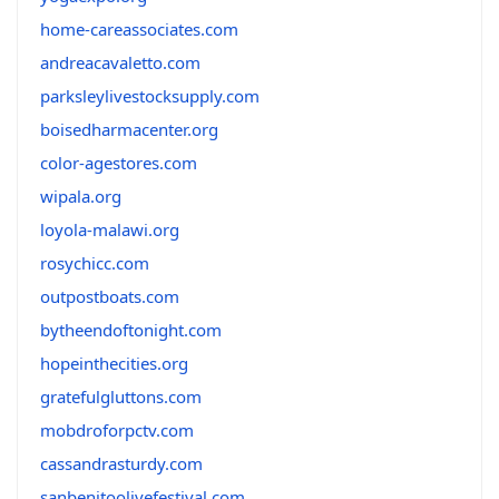
home-careassociates.com
andreacavaletto.com
parksleylivestocksupply.com
boisedharmacenter.org
color-agestores.com
wipala.org
loyola-malawi.org
rosychicc.com
outpostboats.com
bytheendoftonight.com
hopeinthecities.org
gratefulgluttons.com
mobdroforpctv.com
cassandrasturdy.com
sanbenitoolivefestival.com