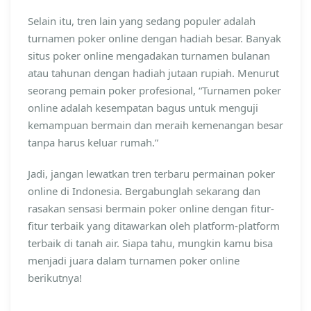
Selain itu, tren lain yang sedang populer adalah
turnamen poker online dengan hadiah besar. Banyak
situs poker online mengadakan turnamen bulanan
atau tahunan dengan hadiah jutaan rupiah. Menurut
seorang pemain poker profesional, “Turnamen poker
online adalah kesempatan bagus untuk menguji
kemampuan bermain dan meraih kemenangan besar
tanpa harus keluar rumah.”
Jadi, jangan lewatkan tren terbaru permainan poker
online di Indonesia. Bergabunglah sekarang dan
rasakan sensasi bermain poker online dengan fitur-
fitur terbaik yang ditawarkan oleh platform-platform
terbaik di tanah air. Siapa tahu, mungkin kamu bisa
menjadi juara dalam turnamen poker online
berikutnya!