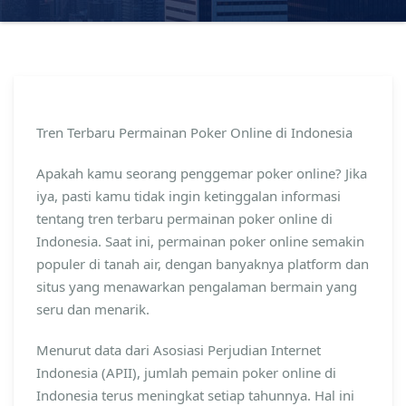
Tren Terbaru Permainan Poker Online di Indonesia
Apakah kamu seorang penggemar poker online? Jika
iya, pasti kamu tidak ingin ketinggalan informasi
tentang tren terbaru permainan poker online di
Indonesia. Saat ini, permainan poker online semakin
populer di tanah air, dengan banyaknya platform dan
situs yang menawarkan pengalaman bermain yang
seru dan menarik.
Menurut data dari Asosiasi Perjudian Internet
Indonesia (APII), jumlah pemain poker online di
Indonesia terus meningkat setiap tahunnya. Hal ini