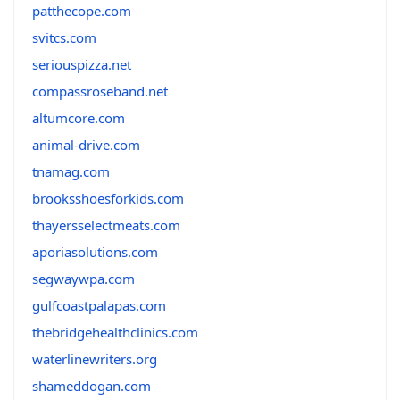
patthecope.com
svitcs.com
seriouspizza.net
compassroseband.net
altumcore.com
animal-drive.com
tnamag.com
brooksshoesforkids.com
thayersselectmeats.com
aporiasolutions.com
segwaywpa.com
gulfcoastpalapas.com
thebridgehealthclinics.com
waterlinewriters.org
shameddogan.com