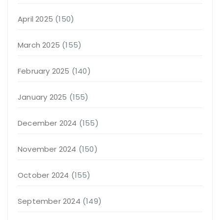
April 2025
(150)
March 2025
(155)
February 2025
(140)
January 2025
(155)
December 2024
(155)
November 2024
(150)
October 2024
(155)
September 2024
(149)