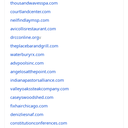
thousandwavesspa.com
courtlandcenter.com
neilfindlaymsp.com
avicollisrestaurant.com
drcconline.org
v
theplacebarandgrill.com
waterburyrx.com
advpoolsinc.com
angelosatthepoint.com
indianapastorsalliance.com
valleyoakssteakcompany.com
caseyswoodshed.com
fixhairchicago.com
denizliesnaf.com
constitutionconferences.com