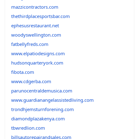
mazzicontractors.com
thethirdplacesportsbar.com
ephesusrestaurant.net
woodyswellington.com
fatbellyfreds.com
www.elpatiodesigns.com
hudsonquarteryork.com
fibota.com
www.cdgerba.com
parunocentraldemusica.com
www.guardianangelassistedliving.com
trondhjemsturnforening.com
diamondplazakenya.com
tbwredlion.com
billsautorepairandsales.com