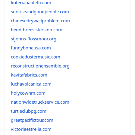
liuteriapaoletti.com
sunriseandgoodpeople.com
chinesedrywallproblem.com
bendthreesistersinn.com
stjohns-flossmoor.org
funnyboneusa.com
cookiedustermusic.com
reconstructionensemble.org
kavitafabrics.com
luchavolcanica.com
holycownm.com
nationwidetruckservice.com
turtleclubpg.com
greatpacifictour.com
victoriaestrella.com