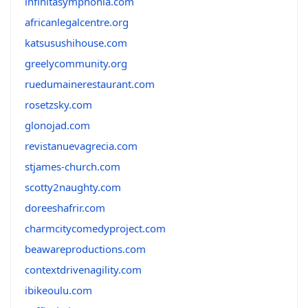
infinitasymphonia.com
africanlegalcentre.org
katsusushihouse.com
greelycommunity.org
ruedumainerestaurant.com
rosetzsky.com
glonojad.com
revistanuevagrecia.com
stjames-church.com
scotty2naughty.com
doreeshafrir.com
charmcitycomedyproject.com
beawareproductions.com
contextdrivenagility.com
ibikeoulu.com