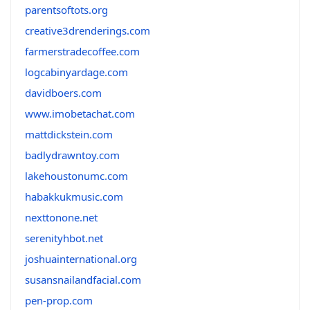
parentsoftots.org
creative3drenderings.com
farmerstradecoffee.com
logcabinyardage.com
davidboers.com
www.imobetachat.com
mattdickstein.com
badlydrawntoy.com
lakehoustonumc.com
habakkukmusic.com
nexttonone.net
serenityhbot.net
joshuainternational.org
susansnailandfacial.com
pen-prop.com