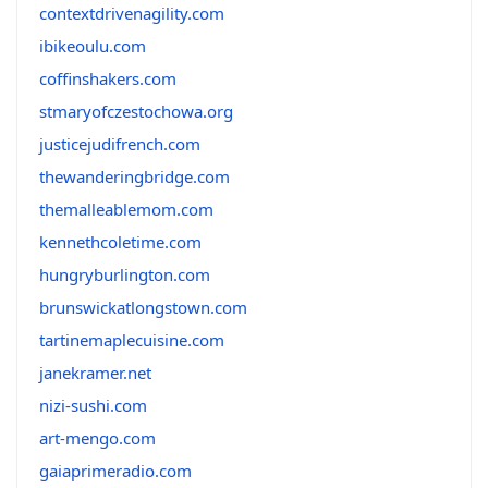
contextdrivenagility.com
ibikeoulu.com
coffinshakers.com
stmaryofczestochowa.org
justicejudifrench.com
thewanderingbridge.com
themalleablemom.com
kennethcoletime.com
hungryburlington.com
brunswickatlongstown.com
tartinemaplecuisine.com
janekramer.net
nizi-sushi.com
art-mengo.com
gaiaprimeradio.com