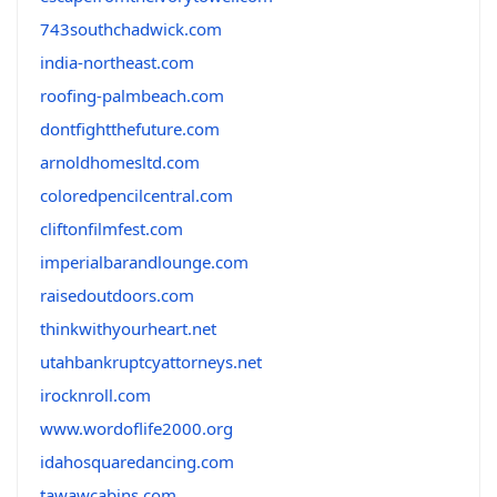
743southchadwick.com
india-northeast.com
roofing-palmbeach.com
dontfightthefuture.com
arnoldhomesltd.com
coloredpencilcentral.com
cliftonfilmfest.com
imperialbarandlounge.com
raisedoutdoors.com
thinkwithyourheart.net
utahbankruptcyattorneys.net
irocknroll.com
www.wordoflife2000.org
idahosquaredancing.com
tawawcabins.com