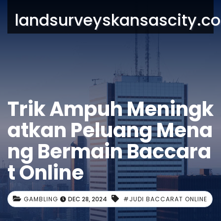
landsurveyskansascity.c
Trik Ampuh Meningk
atkan Peluang Mena
ng Bermain Baccara
t Online
GAMBLING
DEC 28, 2024
#JUDI BACCARAT ONLINE