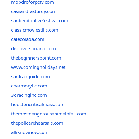
mobdroforpctv.com
cassandrasturdy.com
sanbenitoolivefestival.com
classicmoviestills.com
cafecolada.com
discoversoriano.com
thebeginnerspoint.com
www.comingholidays.net
sanfranguide.com
charmoryllc.com
3dracinginc.com
houstoncriticalmass.com
themostdangerousanimalofall.com
thepolicerehearsals.com
alliknownow.com