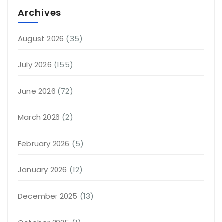
Archives
August 2026
(35)
July 2026
(155)
June 2026
(72)
March 2026
(2)
February 2026
(5)
January 2026
(12)
December 2025
(13)