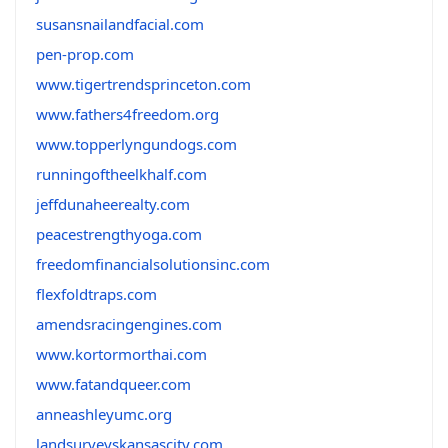
susansnailandfacial.com
pen-prop.com
www.tigertrendsprinceton.com
www.fathers4freedom.org
www.topperlyngundogs.com
runningoftheelkhalf.com
jeffdunaheerealty.com
peacestrengthyoga.com
freedomfinancialsolutionsinc.com
flexfoldtraps.com
amendsracingengines.com
www.kortormorthai.com
www.fatandqueer.com
anneashleyumc.org
landsurveyskansascity.com