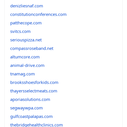
denizliesnaf.com
constitutionconferences.com
patthecope.com
svitcs.com
seriouspizza.net
compassroseband.net
altumcore.com
animal-drive.com
tnamag.com
brooksshoesforkids.com
thayersselectmeats.com
aporiasolutions.com
segwaywpa.com
gulfcoastpalapas.com
thebridgehealthclinics.com