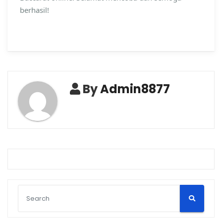
berhasil!
By
Admin8877