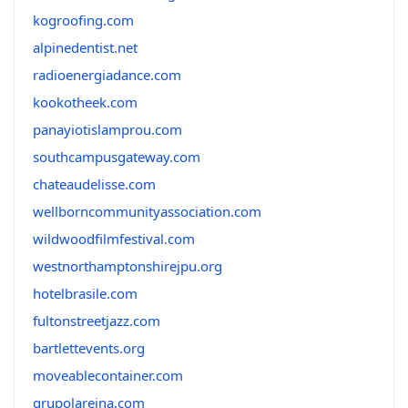
kogroofing.com
alpinedentist.net
radioenergiadance.com
kookotheek.com
panayiotislamprou.com
southcampusgateway.com
chateaudelisse.com
wellborncommunityassociation.com
wildwoodfilmfestival.com
westnorthamptonshirejpu.org
hotelbrasile.com
fultonstreetjazz.com
bartlettevents.org
moveablecontainer.com
grupolareina.com