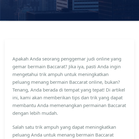
Apakah Anda seorang penggemar judi online yang
gemar bermain Baccarat? Jika iya, pasti Anda ingin
mengetahui trik ampuh untuk meningkatkan
peluang menang bermain Baccarat online, bukan?
Tenang, Anda berada di tempat yang tepat! Di artikel
ini, kami akan memberikan tips dan trik yang dapat
membantu Anda memenangkan permainan Baccarat
dengan lebih mudah.
Salah satu trik ampuh yang dapat meningkatkan
peluang Anda untuk menang bermain Baccarat