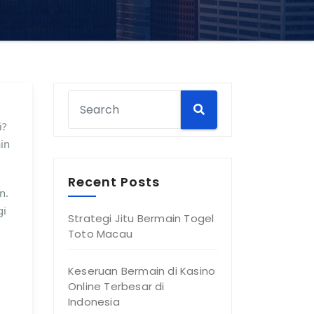
i?
in
Recent Posts
n.
gi
Strategi Jitu Bermain Togel
Toto Macau
Keseruan Bermain di Kasino
Online Terbesar di
Indonesia