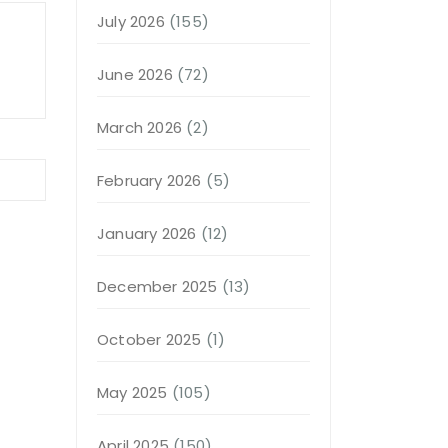
July 2026
(155)
June 2026
(72)
March 2026
(2)
February 2026
(5)
January 2026
(12)
December 2025
(13)
October 2025
(1)
May 2025
(105)
April 2025
(150)