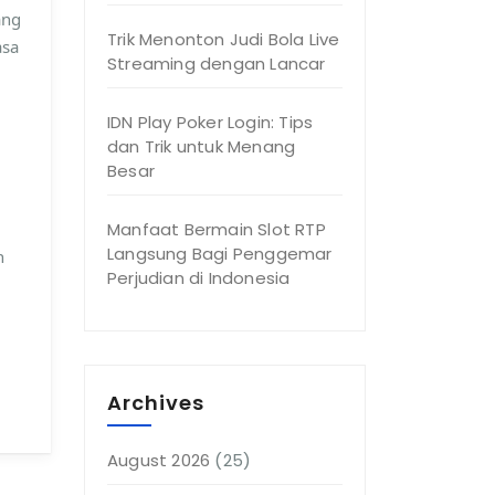
ang
Trik Menonton Judi Bola Live
asa
Streaming dengan Lancar
IDN Play Poker Login: Tips
dan Trik untuk Menang
Besar
Manfaat Bermain Slot RTP
Langsung Bagi Penggemar
h
Perjudian di Indonesia
Archives
August 2026
(25)