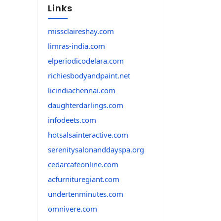
Links
missclaireshay.com
limras-india.com
elperiodicodelara.com
richiesbodyandpaint.net
licindiachennai.com
daughterdarlings.com
infodeets.com
hotsalsainteractive.com
serenitysalonanddayspa.org
cedarcafeonline.com
acfurnituregiant.com
undertenminutes.com
omnivere.com