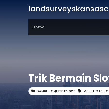
landsurveyskansasc
Home
Trik Bermain Sl
GAMBLING
FEB 17, 2025
#SLOT CASINO 