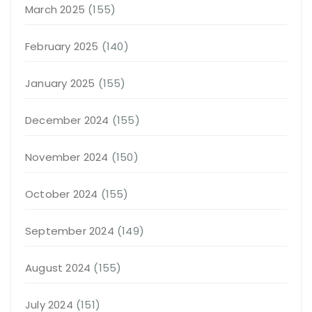
March 2025
(155)
February 2025
(140)
January 2025
(155)
December 2024
(155)
November 2024
(150)
October 2024
(155)
September 2024
(149)
August 2024
(155)
July 2024
(151)