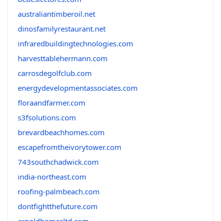
australiantimberoil.net
dinosfamilyrestaurant.net
infraredbuildingtechnologies.com
harvesttablehermann.com
carrosdegolfclub.com
energydevelopmentassociates.com
floraandfarmer.com
s3fsolutions.com
brevardbeachhomes.com
escapefromtheivorytower.com
743southchadwick.com
india-northeast.com
roofing-palmbeach.com
dontfightthefuture.com