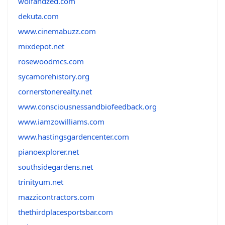
wolfandzed.com
dekuta.com
www.cinemabuzz.com
mixdepot.net
rosewoodmcs.com
sycamorehistory.org
cornerstonerealty.net
www.consciousnessandbiofeedback.org
www.iamzowilliams.com
www.hastingsgardencenter.com
pianoexplorer.net
southsidegardens.net
trinityum.net
mazzicontractors.com
thethirdplacesportsbar.com