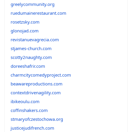
greelycommunity.org
ruedumainerestaurant.com
rosetzsky.com
glonojad.com
revistanuevagrecia.com
stjames-church.com
scotty2naughty.com
doreeshafrir.com
charmcitycomedyproject.com
beawareproductions.com
contextdrivenagility.com
ibikeoulu.com
coffinshakers.com
stmaryofczestochowa.org
justicejudifrench.com