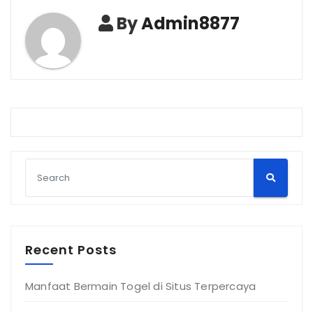
By
Admin8877
Recent Posts
Manfaat Bermain Togel di Situs Terpercaya