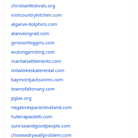
christianfestivals.org
visitcountrykitchen.com
algarve-dolphins.com
alanveingrad.com
ginosonhiggins.com
wutungprinting.com
maritalsettlements.com
milwbikeskaterental.com
baymontjacksonms.com
townofaltonany.com
pglax.org
negativespacecleveland.com
liuteriapaoletti.com
sunriseandgoodpeople.com
chinesedrywallproblem.com