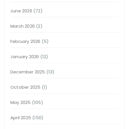
June 2026
(72)
March 2026
(2)
February 2026
(5)
January 2026
(12)
December 2025
(13)
October 2025
(1)
May 2025
(105)
April 2025
(150)