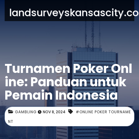
landsurveyskansascity.c
Turnamen Poker Onl
ine: Panduan untuk
Pemain Indonesia
GAMBLING
NOV 8, 2024
#ONLINE POKER TOURNAME
NT