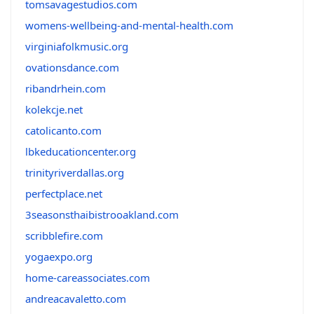
tomsavagestudios.com
womens-wellbeing-and-mental-health.com
virginiafolkmusic.org
ovationsdance.com
ribandrhein.com
kolekcje.net
catolicanto.com
lbkeducationcenter.org
trinityriverdallas.org
perfectplace.net
3seasonsthaibistrooakland.com
scribblefire.com
yogaexpo.org
home-careassociates.com
andreacavaletto.com