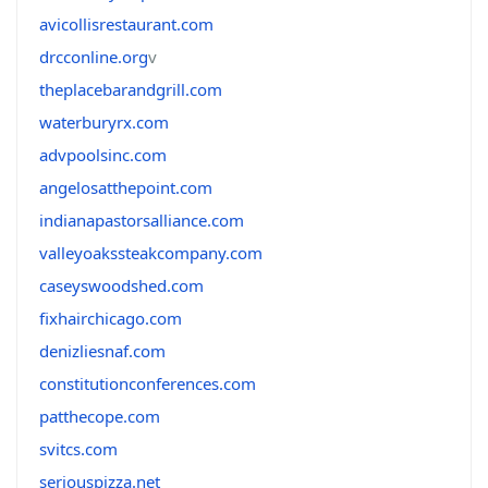
avicollisrestaurant.com
drcconline.org
v
theplacebarandgrill.com
waterburyrx.com
advpoolsinc.com
angelosatthepoint.com
indianapastorsalliance.com
valleyoakssteakcompany.com
caseyswoodshed.com
fixhairchicago.com
denizliesnaf.com
constitutionconferences.com
patthecope.com
svitcs.com
seriouspizza.net