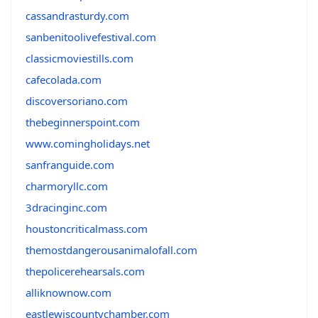
cassandrasturdy.com
sanbenitoolivefestival.com
classicmoviestills.com
cafecolada.com
discoversoriano.com
thebeginnerspoint.com
www.comingholidays.net
sanfranguide.com
charmoryllc.com
3dracinginc.com
houstoncriticalmass.com
themostdangerousanimalofall.com
thepolicerehearsals.com
alliknownow.com
eastlewiscountychamber.com