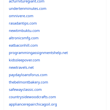
acfurnituregiant.com
undertenminutes.com
omnivere.com
rasadantips.com
newtimbuktu.com
altronicsmfg.com
eatbaconhill.com
programmingassignmentshelp.net
kidssleepover.com
newtravels.net
paydayloansforus.com
thebelmontbakery.com
safewayclassic.com
countrysidewoodcrafts.com
appliancerepairchicagoil.org