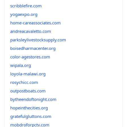
scribblefire.com
yogaexpo.org
home-careassociates.com
andreacavaletto.com
parksleylivestocksupply.com
boisedharmacenter.org
color-agestores.com
wipala.org
loyola-malawi.org
rosychicc.com
outpostboats.com
bytheendoftonight.com
hopeinthecities.org
gratefulgluttons.com
mobdroforpctv.com