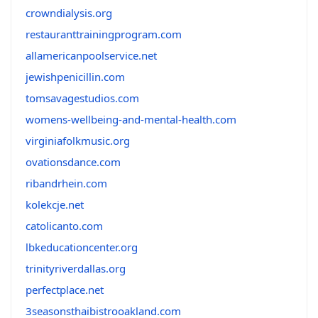
crowndialysis.org
restauranttrainingprogram.com
allamericanpoolservice.net
jewishpenicillin.com
tomsavagestudios.com
womens-wellbeing-and-mental-health.com
virginiafolkmusic.org
ovationsdance.com
ribandrhein.com
kolekcje.net
catolicanto.com
lbkeducationcenter.org
trinityriverdallas.org
perfectplace.net
3seasonsthaibistrooakland.com