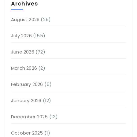
Archives
August 2026
(25)
July 2026
(155)
June 2026
(72)
March 2026
(2)
February 2026
(5)
January 2026
(12)
December 2025
(13)
October 2025
(1)