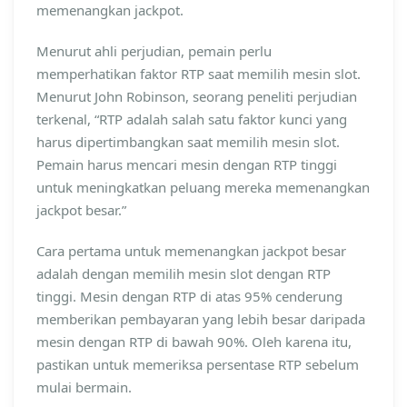
memenangkan jackpot.
Menurut ahli perjudian, pemain perlu
memperhatikan faktor RTP saat memilih mesin slot.
Menurut John Robinson, seorang peneliti perjudian
terkenal, “RTP adalah salah satu faktor kunci yang
harus dipertimbangkan saat memilih mesin slot.
Pemain harus mencari mesin dengan RTP tinggi
untuk meningkatkan peluang mereka memenangkan
jackpot besar.”
Cara pertama untuk memenangkan jackpot besar
adalah dengan memilih mesin slot dengan RTP
tinggi. Mesin dengan RTP di atas 95% cenderung
memberikan pembayaran yang lebih besar daripada
mesin dengan RTP di bawah 90%. Oleh karena itu,
pastikan untuk memeriksa persentase RTP sebelum
mulai bermain.