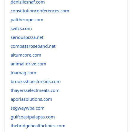
denizliesnaf.com
constitutionconferences.com
patthecope.com
svitcs.com
seriouspizza.net
compassroseband.net
altumcore.com
animal-drive.com
tnamag.com
brooksshoesforkids.com
thayersselectmeats.com
aporiasolutions.com
segwaywpa.com
gulfcoastpalapas.com
thebridgehealthclinics.com