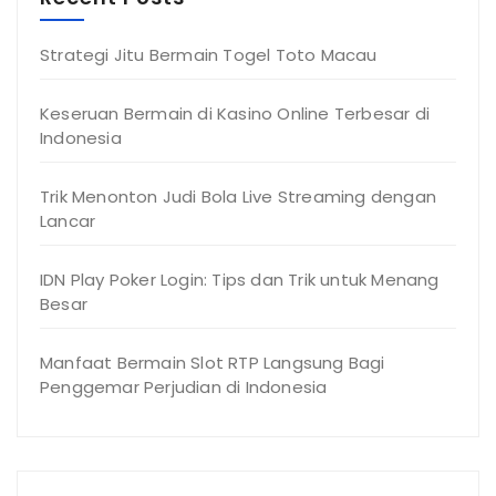
Strategi Jitu Bermain Togel Toto Macau
Keseruan Bermain di Kasino Online Terbesar di
Indonesia
Trik Menonton Judi Bola Live Streaming dengan
Lancar
IDN Play Poker Login: Tips dan Trik untuk Menang
Besar
Manfaat Bermain Slot RTP Langsung Bagi
Penggemar Perjudian di Indonesia