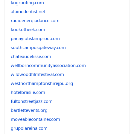
kogroofing.com
alpinedentist.net
radioenergiadance.com
kookotheek.com
panayiotislamprou.com
southcampusgateway.com
chateaudelisse.com
wellborncommunityassociation.com
wildwoodfilmfestival.com
westnorthamptonshirejpu.org
hotelbrasile.com
fultonstreetjazz.com
bartlettevents.org
moveablecontainer.com
grupolareina.com