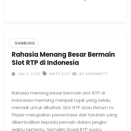
GAMBLING
Rahasia Menang Besar Bermain
Slot RTP di Indonesia
JAN 2, 2025
#RTP SLOT
BY ADMIN8877
Rahasia menang besar bermain slot RTP di
Indonesia memang menjadi topik yang selalu
menarik untuk dibahas. Slot RTP atau Return to
Player merupakan persentase dari taruhan yang
dikembalikan kepada pemain dalam jangka
waktu tertentu. Semakin tinggi RTP suatu