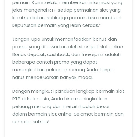
pemain. Kami selalu memberikan informasi yang
jelas mengenai RTP setiap permainan slot yang
kami sediakan, sehingga pemain bisa membuat
keputusan bermain yang lebih cerdas.”
Jangan lupa untuk memanfaatkan bonus dan
promo yang ditawarkan oleh situs judi slot online.
Bonus deposit, cashback, dan free spins adalah
beberapa contoh promo yang dapat
meningkatkan peluang menang Anda tanpa
harus mengeluarkan banyak modal.
Dengan mengikuti panduan lengkap bermain slot
RTP di Indonesia, Anda bisa meningkatkan
peluang menang dan meraih hadiah besar
dalam bermain slot online. Selamat bermain dan
semoga sukses!