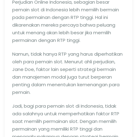
Perjudian Online Indonesia, sebagian besar
pemain slot di Indonesia lebih memilih bermain
pada permainan dengan RTP tinggi. Hal ini
dikarenakan mereka percaya bahwa peluang
untuk menang akan lebih besar jika memilih
permainan dengan RTP tinggi.
Namun, tidak hanya RTP yang harus diperhatikan
oleh para pemain slot. Menurut ahli perjudian,
Jane Doe, faktor lain seperti strategi bermain
dan manajemen modal juga turut berperan
penting dalam menentukan kemenangan para
pemain.
Jadi, bagi para pemain slot di Indonesia, tidak
ada salahnya untuk memperhatikan faktor RTP
saat memilih permainan slot. Dengan memilih
permainan yang memiliki RTP tinggi dan
menggabungkannya dengan strategi bermain