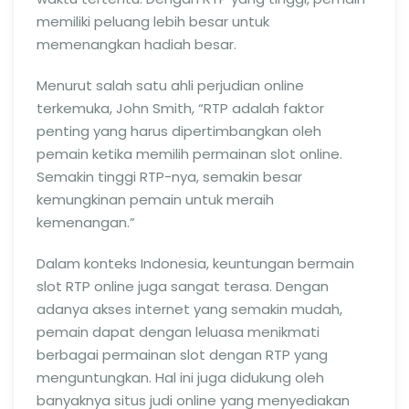
memiliki peluang lebih besar untuk
memenangkan hadiah besar.
Menurut salah satu ahli perjudian online
terkemuka, John Smith, “RTP adalah faktor
penting yang harus dipertimbangkan oleh
pemain ketika memilih permainan slot online.
Semakin tinggi RTP-nya, semakin besar
kemungkinan pemain untuk meraih
kemenangan.”
Dalam konteks Indonesia, keuntungan bermain
slot RTP online juga sangat terasa. Dengan
adanya akses internet yang semakin mudah,
pemain dapat dengan leluasa menikmati
berbagai permainan slot dengan RTP yang
menguntungkan. Hal ini juga didukung oleh
banyaknya situs judi online yang menyediakan