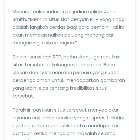
Menurut pakar industri perjudian online, John
Smith, “Memilih situs slot dengan RTP yang tinggi
adalah langkah cerdas bagi para pemain. Hal ini
akan memaksimalkan peluang menang dan
mengurangi risiko kerugian.”
Selain lisensi dan RTP, perhatikan juga reputasi
situs tersebut di kalangan pemain lain. Baca
ulasan dan testimoni dari pemain yang sudah
berpengalaman untuk mendapatkan gambaran
yang lebih jelas tentang kredibilitas situs
tersebut.
Terakhir, pastikan situs tersebut menyediakan
layanan customer service yang responsif. Hal ini
penting untuk memastikan kita mendapatkan
bantuan ketika mengalami masalah selama