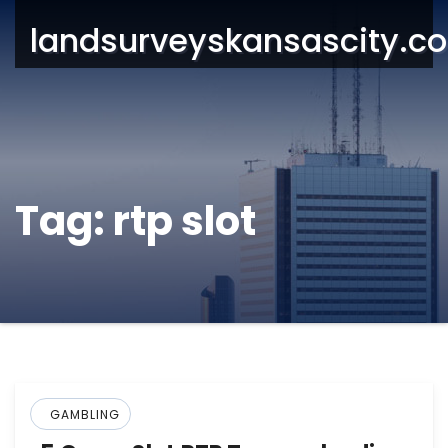
landsurveyskansascity.c
Tag:
rtp slot
GAMBLING