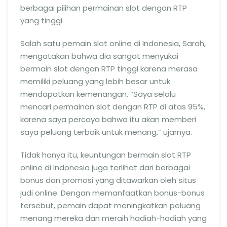
berbagai pilihan permainan slot dengan RTP
yang tinggi.
Salah satu pemain slot online di Indonesia, Sarah,
mengatakan bahwa dia sangat menyukai
bermain slot dengan RTP tinggi karena merasa
memiliki peluang yang lebih besar untuk
mendapatkan kemenangan. “Saya selalu
mencari permainan slot dengan RTP di atas 95%,
karena saya percaya bahwa itu akan memberi
saya peluang terbaik untuk menang,” ujarnya.
Tidak hanya itu, keuntungan bermain slot RTP
online di Indonesia juga terlihat dari berbagai
bonus dan promosi yang ditawarkan oleh situs
judi online. Dengan memanfaatkan bonus-bonus
tersebut, pemain dapat meningkatkan peluang
menang mereka dan meraih hadiah-hadiah yang