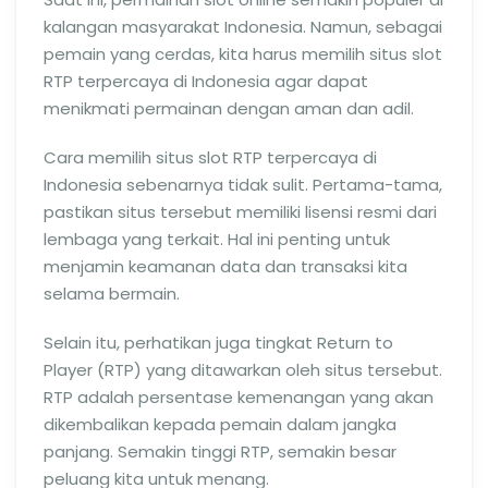
kalangan masyarakat Indonesia. Namun, sebagai
pemain yang cerdas, kita harus memilih situs slot
RTP terpercaya di Indonesia agar dapat
menikmati permainan dengan aman dan adil.
Cara memilih situs slot RTP terpercaya di
Indonesia sebenarnya tidak sulit. Pertama-tama,
pastikan situs tersebut memiliki lisensi resmi dari
lembaga yang terkait. Hal ini penting untuk
menjamin keamanan data dan transaksi kita
selama bermain.
Selain itu, perhatikan juga tingkat Return to
Player (RTP) yang ditawarkan oleh situs tersebut.
RTP adalah persentase kemenangan yang akan
dikembalikan kepada pemain dalam jangka
panjang. Semakin tinggi RTP, semakin besar
peluang kita untuk menang.