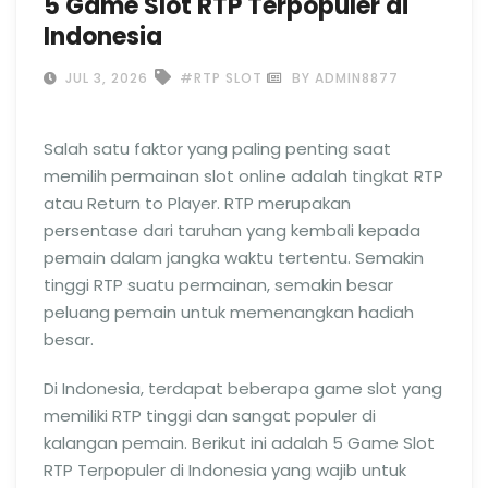
5 Game Slot RTP Terpopuler di
Indonesia
JUL 3, 2026
#RTP SLOT
BY ADMIN8877
Salah satu faktor yang paling penting saat
memilih permainan slot online adalah tingkat RTP
atau Return to Player. RTP merupakan
persentase dari taruhan yang kembali kepada
pemain dalam jangka waktu tertentu. Semakin
tinggi RTP suatu permainan, semakin besar
peluang pemain untuk memenangkan hadiah
besar.
Di Indonesia, terdapat beberapa game slot yang
memiliki RTP tinggi dan sangat populer di
kalangan pemain. Berikut ini adalah 5 Game Slot
RTP Terpopuler di Indonesia yang wajib untuk