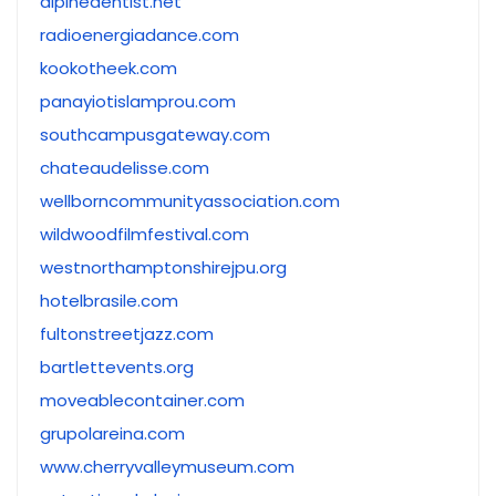
alpinedentist.net
radioenergiadance.com
kookotheek.com
panayiotislamprou.com
southcampusgateway.com
chateaudelisse.com
wellborncommunityassociation.com
wildwoodfilmfestival.com
westnorthamptonshirejpu.org
hotelbrasile.com
fultonstreetjazz.com
bartlettevents.org
moveablecontainer.com
grupolareina.com
www.cherryvalleymuseum.com