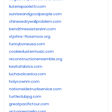
liuteriapaoletti.com
sunriseandgoodpeople.com
chinesedrywallproblem.com
bendthreesistersinn.com
stjohns-flossmoor.org
funnyboneusa.com
cookiedustermusic.com
reconstructionensemble.org
kavitafabrics.com
luchavolcanica.com
holycownm.com
nationwidetruckservice.com
turtleclubpg.com
greatpacifictour.com
victoriaestrella.com