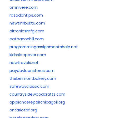
omnivere.com
rasadantips.com
newtimbuktu.com
altronicsmfg.com
eatbaconhill.com
programmingassignmentshelp.net
kidssleepover.com
newtravels.net
paydayloansforus.com
thebelmontbakery.com
safewayclassic.com
countrysidewoodcrafts.com
appliancerepairchicagoil.org
ontariotbf.org
instalegendary.com