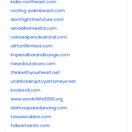
india-northeast.com
roofing-palmbeach.com
dontfightthefuture.com
arnoldhomesltd.com
coloredpencilcentral.com
cliftonfilmfest.com
imperialbarandlounge.com
raisedoutdoors.com
thinkwithyourheart.net
utahbankruptcyattorneys.net
irocknroll.com
www.wordoflife2000.org
idahosquaredancing.com
tawawcabins.com
folksemantic.com