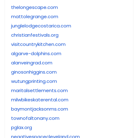
thelongescape.com
mattolegrange.com
junglelodgecostarica.com
christianfestivals.org
visitcountrykitchen.com
algarve-dolphins.com
alanveingrad.com
ginosonhiggins.com
wutungprinting.com
maritalsettlements.com
milwbikeskaterental.com
baymontjacksonms.com
townofaltonany.com
pglax.org
negativespacecleveland.com