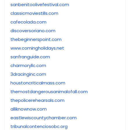
sanbenitoolivefestival.com
classicmoviestills.com
cafecolada.com
discoversoriano.com
thebeginnerspoint.com
www.comingholidays.net
sanfranguide.com
charmoryllc.com
3dracinginc.com
houstoncriticalmass.com
themostdangerousanimalofall.com
thepolicerehearsals.com
alliknownow.com
eastlewiscountychamber.com
tribunalcontenciosobc.org