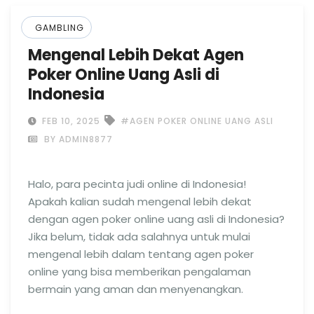
GAMBLING
Mengenal Lebih Dekat Agen
Poker Online Uang Asli di
Indonesia
FEB 10, 2025
#AGEN POKER ONLINE UANG ASLI
BY ADMIN8877
Halo, para pecinta judi online di Indonesia!
Apakah kalian sudah mengenal lebih dekat
dengan agen poker online uang asli di Indonesia?
Jika belum, tidak ada salahnya untuk mulai
mengenal lebih dalam tentang agen poker
online yang bisa memberikan pengalaman
bermain yang aman dan menyenangkan.