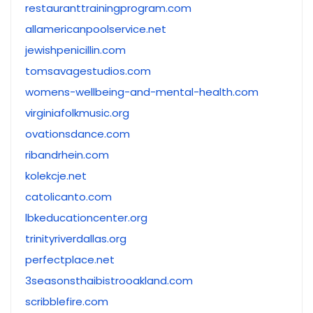
restauranttrainingprogram.com
allamericanpoolservice.net
jewishpenicillin.com
tomsavagestudios.com
womens-wellbeing-and-mental-health.com
virginiafolkmusic.org
ovationsdance.com
ribandrhein.com
kolekcje.net
catolicanto.com
lbkeducationcenter.org
trinityriverdallas.org
perfectplace.net
3seasonsthaibistrooakland.com
scribblefire.com