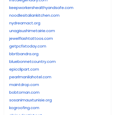
keepworkershealthyandsafe.com
noodlesitaliankitchen.com
nydreamact.org
unagisushimetairie.com
jewelflashtattoos.com
getpcfixtoday.com
bbrtbandra.org
bluebonnetcountry.com
epicclipart.com
pearlmanilahotel.com
maintdrop.com
bobtoman.com
sosanimauxtunisie.org
kogroofing.com