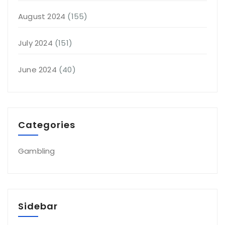
August 2024
(155)
July 2024
(151)
June 2024
(40)
Categories
Gambling
Sidebar