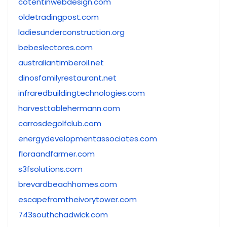
cotentinwebdesign.com
oldetradingpost.com
ladiesunderconstruction.org
bebeslectores.com
australiantimberoil.net
dinosfamilyrestaurant.net
infraredbuildingtechnologies.com
harvesttablehermann.com
carrosdegolfclub.com
energydevelopmentassociates.com
floraandfarmer.com
s3fsolutions.com
brevardbeachhomes.com
escapefromtheivorytower.com
743southchadwick.com