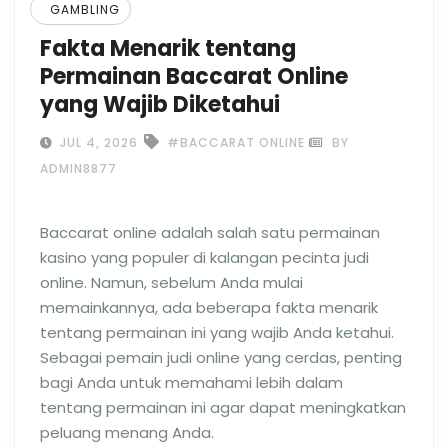
GAMBLING
Fakta Menarik tentang
Permainan Baccarat Online
yang Wajib Diketahui
JUL 4, 2026
#BACCARAT ONLINE
BY
ADMIN8877
Baccarat online adalah salah satu permainan
kasino yang populer di kalangan pecinta judi
online. Namun, sebelum Anda mulai
memainkannya, ada beberapa fakta menarik
tentang permainan ini yang wajib Anda ketahui.
Sebagai pemain judi online yang cerdas, penting
bagi Anda untuk memahami lebih dalam
tentang permainan ini agar dapat meningkatkan
peluang menang Anda.