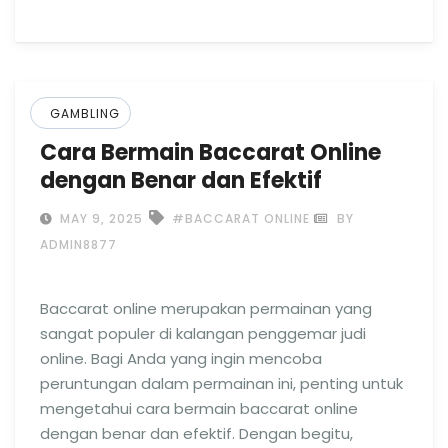
GAMBLING
Cara Bermain Baccarat Online
dengan Benar dan Efektif
MAY 9, 2025
#BACCARAT ONLINE
BY
ADMIN8877
Baccarat online merupakan permainan yang
sangat populer di kalangan penggemar judi
online. Bagi Anda yang ingin mencoba
peruntungan dalam permainan ini, penting untuk
mengetahui cara bermain baccarat online
dengan benar dan efektif. Dengan begitu,