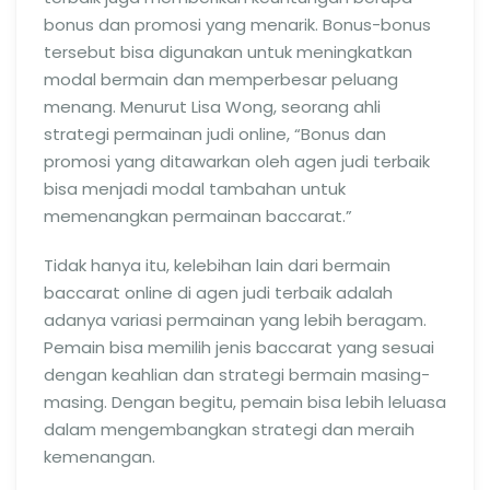
bonus dan promosi yang menarik. Bonus-bonus
tersebut bisa digunakan untuk meningkatkan
modal bermain dan memperbesar peluang
menang. Menurut Lisa Wong, seorang ahli
strategi permainan judi online, “Bonus dan
promosi yang ditawarkan oleh agen judi terbaik
bisa menjadi modal tambahan untuk
memenangkan permainan baccarat.”
Tidak hanya itu, kelebihan lain dari bermain
baccarat online di agen judi terbaik adalah
adanya variasi permainan yang lebih beragam.
Pemain bisa memilih jenis baccarat yang sesuai
dengan keahlian dan strategi bermain masing-
masing. Dengan begitu, pemain bisa lebih leluasa
dalam mengembangkan strategi dan meraih
kemenangan.