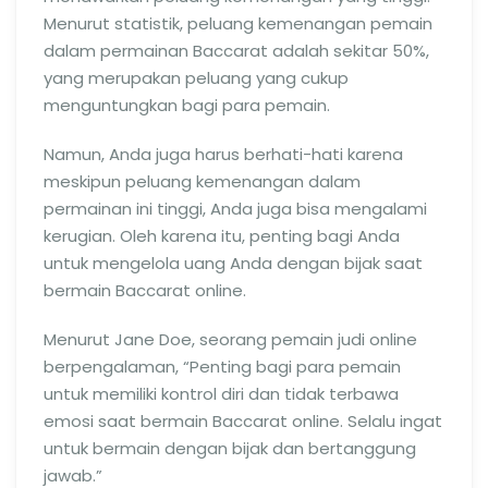
Menurut statistik, peluang kemenangan pemain
dalam permainan Baccarat adalah sekitar 50%,
yang merupakan peluang yang cukup
menguntungkan bagi para pemain.
Namun, Anda juga harus berhati-hati karena
meskipun peluang kemenangan dalam
permainan ini tinggi, Anda juga bisa mengalami
kerugian. Oleh karena itu, penting bagi Anda
untuk mengelola uang Anda dengan bijak saat
bermain Baccarat online.
Menurut Jane Doe, seorang pemain judi online
berpengalaman, “Penting bagi para pemain
untuk memiliki kontrol diri dan tidak terbawa
emosi saat bermain Baccarat online. Selalu ingat
untuk bermain dengan bijak dan bertanggung
jawab.”