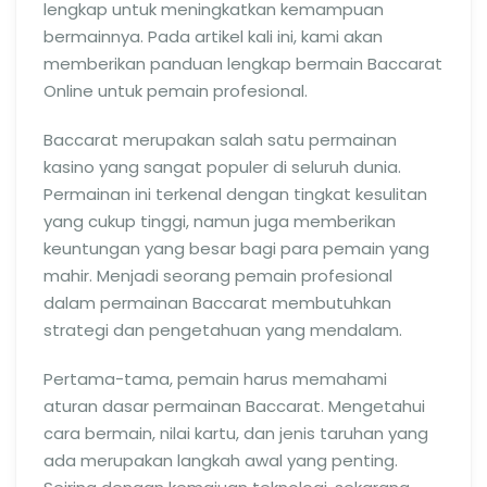
lengkap untuk meningkatkan kemampuan
bermainnya. Pada artikel kali ini, kami akan
memberikan panduan lengkap bermain Baccarat
Online untuk pemain profesional.
Baccarat merupakan salah satu permainan
kasino yang sangat populer di seluruh dunia.
Permainan ini terkenal dengan tingkat kesulitan
yang cukup tinggi, namun juga memberikan
keuntungan yang besar bagi para pemain yang
mahir. Menjadi seorang pemain profesional
dalam permainan Baccarat membutuhkan
strategi dan pengetahuan yang mendalam.
Pertama-tama, pemain harus memahami
aturan dasar permainan Baccarat. Mengetahui
cara bermain, nilai kartu, dan jenis taruhan yang
ada merupakan langkah awal yang penting.