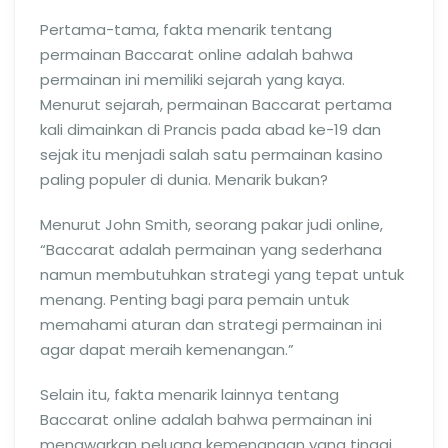
Pertama-tama, fakta menarik tentang
permainan Baccarat online adalah bahwa
permainan ini memiliki sejarah yang kaya.
Menurut sejarah, permainan Baccarat pertama
kali dimainkan di Prancis pada abad ke-19 dan
sejak itu menjadi salah satu permainan kasino
paling populer di dunia. Menarik bukan?
Menurut John Smith, seorang pakar judi online,
“Baccarat adalah permainan yang sederhana
namun membutuhkan strategi yang tepat untuk
menang. Penting bagi para pemain untuk
memahami aturan dan strategi permainan ini
agar dapat meraih kemenangan.”
Selain itu, fakta menarik lainnya tentang
Baccarat online adalah bahwa permainan ini
menawarkan peluang kemenangan yang tinggi.