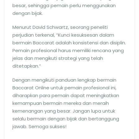
besar, sehingga pemain perlu menggunakan
dengan bijak.
Menurut David Schwartz, seorang peneliti
perjudian terkenal, “Kunci kesuksesan dalam
bermain Baccarat adalah konsistensi dan disiplin.
Pemain profesional harus memiliki rencana yang
jelas dan mengikuti strategi yang telah
ditetapkan.”
Dengan mengikuti panduan lengkap bermain
Baccarat Online untuk pemain profesional ini,
diharapkan para pemain dapat meningkatkan
kemampuan bermain mereka dan meraih
kemenangan yang besar. Jangan lupa untuk
selalu bermain dengan bijak dan bertanggung
jawab. Semoga sukses!