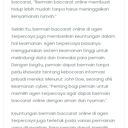
baccarat, “Bermain baccarat online membuat
hidup lebih mudah tanpa harus meninggalkan
kenyamanan rumah.”
Selain itu, bermain baccarat online di agen
terpercaya juga memberikan keuntungan dalam
hal keamanan. Agen terpercaya biasanya
menggunakan sistem keamanan tinggi untuk
melindungi data dan transaksi para pemain.
Dengan begitu, pemain dapat bermain tanpa
perlu khawatir tentang kebocoran informasi
pribadi mereka. Menurut John Doe, seorang ahli
keamanan cyber, “Penting bagi pemain untuk
memilih agen terpercaya agar dapat bermain
baccarat online dengan aman dan nyaman.”
Keuntungan bermain baccarat online di agen
terpercaya juga terletak pada variasi permainan
yang ditawarkan. Para pemain dapat memilih