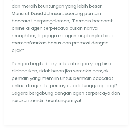
dan meraih keuntungan yang lebih besar.
Menurut David Johnson, seorang pemain
baccarat berpengalaman, “Bermain baccarat
online di agen terpercaya bukan hanya
menghibur, tapi juga menguntungkan jika bisa
memanfaatkan bonus dan promosi dengan
bijak.”
Dengan begitu banyak keuntungan yang bisa
didapatkan, tidak heran jika semakin banyak
pemain yang memilih untuk bermain baccarat
online di agen terpercaya. Jadi, tunggu apalagi?
Segera bergabung dengan agen terpercaya dan
rasakan sendiri keuntungannya!