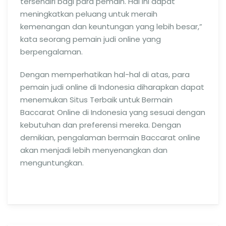
tersendiri bagi para pemain. Hal ini dapat
meningkatkan peluang untuk meraih
kemenangan dan keuntungan yang lebih besar,”
kata seorang pemain judi online yang
berpengalaman.
Dengan memperhatikan hal-hal di atas, para
pemain judi online di Indonesia diharapkan dapat
menemukan Situs Terbaik untuk Bermain
Baccarat Online di Indonesia yang sesuai dengan
kebutuhan dan preferensi mereka. Dengan
demikian, pengalaman bermain Baccarat online
akan menjadi lebih menyenangkan dan
menguntungkan.