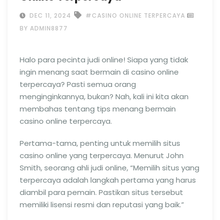
DEC 11, 2024
#CASINO ONLINE TERPERCAYA
BY ADMIN8877
Halo para pecinta judi online! Siapa yang tidak
ingin menang saat bermain di casino online
terpercaya? Pasti semua orang
menginginkannya, bukan? Nah, kali ini kita akan
membahas tentang tips menang bermain
casino online terpercaya.
Pertama-tama, penting untuk memilih situs
casino online yang terpercaya. Menurut John
Smith, seorang ahli judi online, “Memilih situs yang
terpercaya adalah langkah pertama yang harus
diambil para pemain. Pastikan situs tersebut
memiliki lisensi resmi dan reputasi yang baik.”