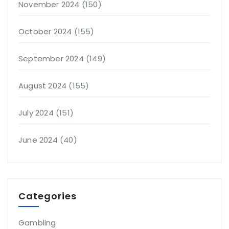
November 2024
(150)
October 2024
(155)
September 2024
(149)
August 2024
(155)
July 2024
(151)
June 2024
(40)
Categories
Gambling