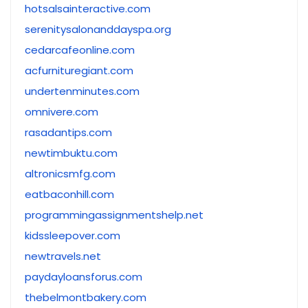
hotsalsainteractive.com
serenitysalonanddayspa.org
cedarcafeonline.com
acfurnituregiant.com
undertenminutes.com
omnivere.com
rasadantips.com
newtimbuktu.com
altronicsmfg.com
eatbaconhill.com
programmingassignmentshelp.net
kidssleepover.com
newtravels.net
paydayloansforus.com
thebelmontbakery.com