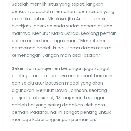
Setelah memilih situs yang tepat, langkah
berikutnya adalah memahami permainan yang
akan dimainkan. Misalnya, jika Anda bermain
blackjack, pastikan Anda sudah paham aturan
mainnya. Menurut Maria Garcia, seorang pemain
casino online berpengalaman, “Memahami
permainan adalah kunci utama dalam meraih
kemenangan. Jangan main asal-asalan.”
Selain itu, manajemen keuangan juga sangat
penting. Jangan terbawa emosi saat bermain
dan selalu atur batasan modal yang akan
digunakan. Menurut David Johnson, seorang
penjudi profesional, “Manajemen keuangan
adalah hal yang sering diabaikan oleh para
pemain. Padahal, hal ini sangat penting untuk
menjaga keberlangsungan permainan.”