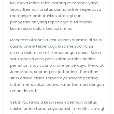
iya, maka kalian telah datang ke tempat yang
tepat. Bermain di situs casino online terpercaya
memang membutuhkan strategi dan
pengetahuan yang tepat agar bisa meraih
kesuksesan dalam berjudi online.
Mengetahui rahasia kesuksesan bermain di situs
casino online terpercaya bisa menjadi kunci
utama dalam meraih kemenangan besar. Salah
satu rahasia yang perlu kalian ketahui adalah
pemilihan situs casino online terpercaya. Menurut
John Moore, seorang ahli judi online, “Pemilihan
situs casino online terpercaya sangat penting
untuk memastikan bahwa kalian bermain dengan
aman dan adil.”
Selain itu, rahasia kesuksesan bermain di situs
casino online terpercaya adalah memiliki strategi