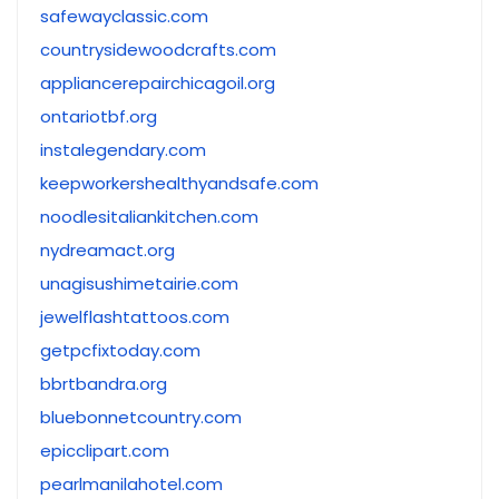
safewayclassic.com
countrysidewoodcrafts.com
appliancerepairchicagoil.org
ontariotbf.org
instalegendary.com
keepworkershealthyandsafe.com
noodlesitaliankitchen.com
nydreamact.org
unagisushimetairie.com
jewelflashtattoos.com
getpcfixtoday.com
bbrtbandra.org
bluebonnetcountry.com
epicclipart.com
pearlmanilahotel.com