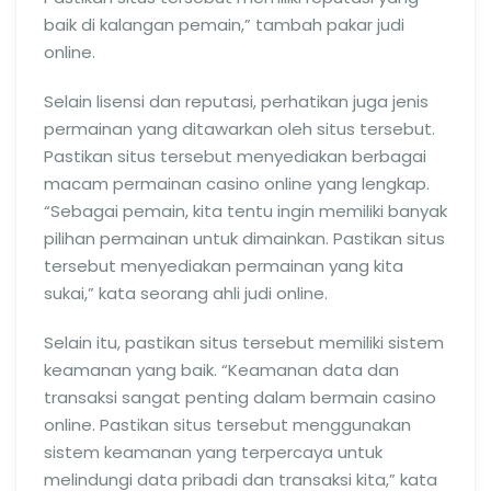
baik di kalangan pemain,” tambah pakar judi
online.
Selain lisensi dan reputasi, perhatikan juga jenis
permainan yang ditawarkan oleh situs tersebut.
Pastikan situs tersebut menyediakan berbagai
macam permainan casino online yang lengkap.
“Sebagai pemain, kita tentu ingin memiliki banyak
pilihan permainan untuk dimainkan. Pastikan situs
tersebut menyediakan permainan yang kita
sukai,” kata seorang ahli judi online.
Selain itu, pastikan situs tersebut memiliki sistem
keamanan yang baik. “Keamanan data dan
transaksi sangat penting dalam bermain casino
online. Pastikan situs tersebut menggunakan
sistem keamanan yang terpercaya untuk
melindungi data pribadi dan transaksi kita,” kata