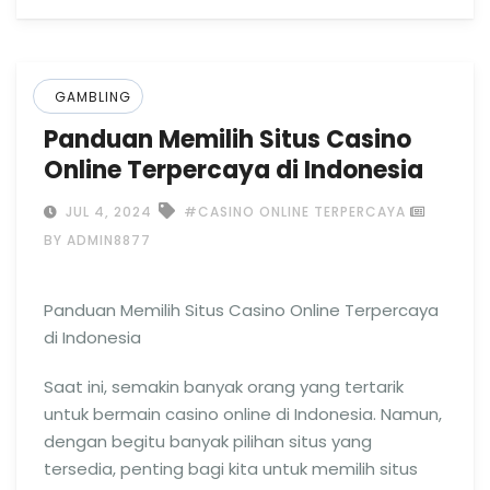
GAMBLING
Panduan Memilih Situs Casino
Online Terpercaya di Indonesia
JUL 4, 2024
#CASINO ONLINE TERPERCAYA
BY ADMIN8877
Panduan Memilih Situs Casino Online Terpercaya
di Indonesia
Saat ini, semakin banyak orang yang tertarik
untuk bermain casino online di Indonesia. Namun,
dengan begitu banyak pilihan situs yang
tersedia, penting bagi kita untuk memilih situs