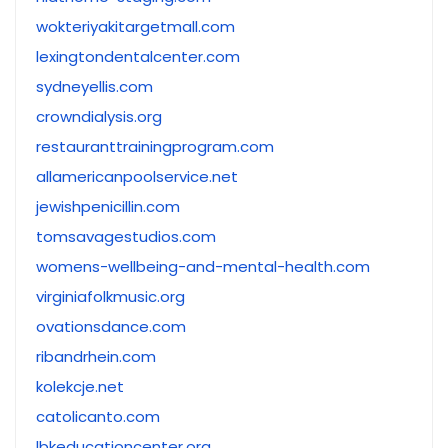
wokteriyakitargetmall.com
lexingtondentalcenter.com
sydneyellis.com
crowndialysis.org
restauranttrainingprogram.com
allamericanpoolservice.net
jewishpenicillin.com
tomsavagestudios.com
womens-wellbeing-and-mental-health.com
virginiafolkmusic.org
ovationsdance.com
ribandrhein.com
kolekcje.net
catolicanto.com
lbkeducationcenter.org