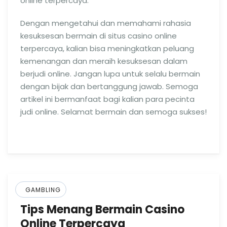
online terpercaya.
Dengan mengetahui dan memahami rahasia
kesuksesan bermain di situs casino online
terpercaya, kalian bisa meningkatkan peluang
kemenangan dan meraih kesuksesan dalam
berjudi online. Jangan lupa untuk selalu bermain
dengan bijak dan bertanggung jawab. Semoga
artikel ini bermanfaat bagi kalian para pecinta
judi online. Selamat bermain dan semoga sukses!
GAMBLING
Tips Menang Bermain Casino
Online Terpercaya