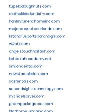
tupelodoughnuts.com
olathekidsdentistry.com
hanleyfuneralhomeinc.com
mejorpaquetesorlando.com
1stand10sportsbarandgrill.com
w4btx.com
angelstouchnaillash.com
kabbalahacademy.net
smilondental.com
newstarcollision.com
sasrentals.com
secondsighttechnology.com
michaelsarver.com
greengeckogrocer.com
hlathome-staging.com